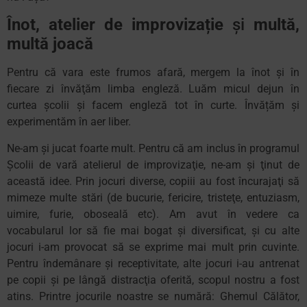
Înot, atelier de improvizație
și
multă,
multă joacă
Pentru că vara este frumos afară, mergem la înot şi în
fiecare zi învăţăm limba engleză. Luăm micul dejun în
curtea şcolii şi facem engleză tot în curte. Învățăm şi
experimentăm în aer liber.
Ne-am și jucat foarte mult. Pentru că am inclus în programul
Școlii de vară atelierul de improvizaţie, ne-am şi ţinut de
această idee. Prin jocuri diverse, copiii au fost încurajaţi să
mimeze multe stări (de bucurie, fericire, tristeţe, entuziasm,
uimire, furie, oboseală etc). Am avut în vedere ca
vocabularul lor să fie mai bogat şi diversificat, şi cu alte
jocuri i-am provocat să se exprime mai mult prin cuvinte.
Pentru îndemânare şi receptivitate, alte jocuri i-au antrenat
pe copii şi pe lângă distracţia oferită, scopul nostru a fost
atins. Printre jocurile noastre se numără: Ghemul Călător,