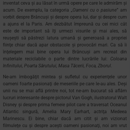
inventat ceva şi au lăsat în urmă opere pe care le admirăm şi
acum. De exemplu, la categoria „
Oameni cu o pasiune
” am
vorbit despre Brâncuşi şi despre opera lui, dar şi despre cum
a ajuns el la Paris. Am dezbătut împreună cu cei mici cât
este de important să îţi urmezi visurile şi mai ales, să
reuşeşti să păstrezi latura umană şi generoasă a propriei
fiinţe chiar dacă apar obstacole şi provocări mari. Ca să îi
înţelegem mai bine opera lui Brâncuşi am recreat din
materiale reciclabile o parte dintre lucrările lui:
Coloana
Infinitului, Poarta Sărutului, Masa Tăcerii, Foca, Zborul
.
Ne-am îmbogăţit mintea şi sufletul cu experienţele unor
oameni foarte pasionaţi de meseriile pe care le-au ales. Deşi
unii nu se mai află printre noi, tot ne-am bucurat să aflăm
lucruri interesante despre pictorul Van Gogh, ilustratorul Walt
Disney şi despre prima femeie pilot care a traversat Oceanul
Atlantic singură, Amelia Mary Earhart, actriţa Medeea
Marinescu. Ei bine, chiar dacă am citit şi am vizionat
filmuleţe cu şi despre aceşti oameni pasionaţi, noi am vrut