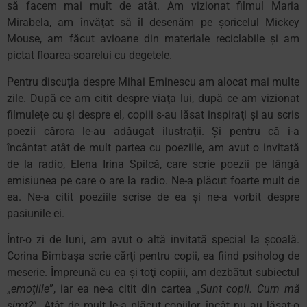
să facem mai mult de atât. Am vizionat filmul Maria
Mirabela, am învăţat să îl desenăm pe şoricelul Mickey
Mouse, am făcut avioane din materiale reciclabile şi am
pictat floarea-soarelui cu degetele.
Pentru discuția despre Mihai Eminescu am alocat mai multe
zile. După ce am citit despre viaţa lui, după ce am vizionat
filmuleţe cu şi despre el, copiii s-au lăsat inspiraţi şi au scris
poezii cărora le-au adăugat ilustraţii. Şi pentru că i-a
încântat atât de mult partea cu poeziile, am avut o invitată
de la radio, Elena Irina Spilcă, care scrie poezii pe lângă
emisiunea pe care o are la radio. Ne-a plăcut foarte mult de
ea. Ne-a citit poeziile scrise de ea şi ne-a vorbit despre
pasiunile ei.
Într-o zi de luni, am avut o altă invitată special la şcoală.
Corina Bimbașa scrie cărţi pentru copii, ea fiind psiholog de
meserie. Împreună cu ea şi toţi copiii, am dezbătut subiectul
„
emoţiile
”, iar ea ne-a citit din cartea „
Sunt copil. Cum mă
simt?
”. Atât de mult le-a plăcut copiilor, încât nu au lăsat-o