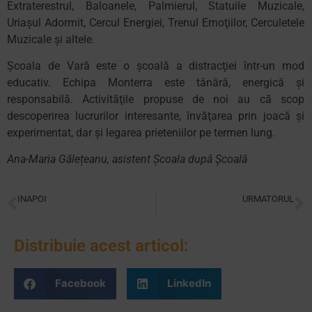
Extraterestrul, Baloanele, Palmierul, Statuile Muzicale,
Uriaşul Adormit, Cercul Energiei, Trenul Emoţiilor, Cerculetele
Muzicale şi altele.
Școala de Vară este o şcoală a distracţiei într-un mod
educativ. Echipa Monterra este tânără, energică şi
responsabilă. Activităţile propuse de noi au că scop
descoperirea lucrurilor interesante, învăţarea prin joacă şi
experimentat, dar şi legarea prieteniilor pe termen lung.
Ana-Maria Gălețeanu, asistent Școala după Școală
INAPOI
URMATORUL
Jocul în pedagogia Montessori
Ssshht… copiii se concentrează!
Distribuie acest articol:
Facebook
LinkedIn