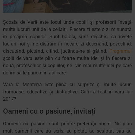
Școala de Vară este locul unde copiii și profesorii învață
multe lucruri unii de la ceilalți. Fiecare zi este o zi minunată
în preajma copiilor. Sunt haioşi, sunt deschişi să înveţe
lucruri noi şi ne distrăm în fiecare zi desenând, povestind,
discutând, pictând, citind, jucându-ne şi gătind.
Programul
şcolii de vara este plin cu foarte multe idei şi în fiecare zi
nouă, profesorilor şi copiiilor, ne vin mai multe idei pe care
dorim să le punem în aplicare.
Vara la Monterra este plină cu surprize şi multe lucruri
frumoase, educative şi distractive. Cum a fost în vara lui
2017?
Oameni cu o pasiune, invitați
Oamenii cu pasiuni sunt printre preferaţii noştri. Ne plac
mult oamenii care au scris, au pictat, au sculptat sau au