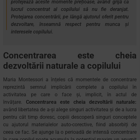
protejează aceste momente prețioase, având grijă ca
lucrul concentrat al copilului să nu fie deranjat.
Protejarea concentrării, pe lângă ajutorul oferit pentru
dezvoltare, înseamnă respect pentru munca și
interesele copilului.
Concentrarea este cheia
dezvoltării naturale
a copilului
Maria Montessori a înțeles că momentele de concentrare
reprezintă semnul implicării complete a copilului în
activitatea pe care o face și, implicit, în actul de
învățare.
Concentrarea este cheia dezvoltării naturale
:
având libertatea de a-și alege singuri activitatea și de a lucra
pentru cât timp doresc, copiii descoperă singuri conceptele
cu ajutorul materialelor auto-corective, fiind absorbiți de
ceea ce fac. Se ajunge la o perioadă de intensă concentrare
în care copilul poate acumula la potențial maxim un anumit