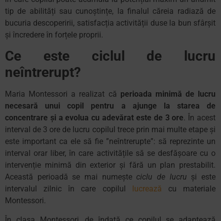
tip de abilități sau cunoștințe, la finalul căreia radiază de
bucuria descoperirii, satisfacția activității duse la bun sfârșit
și încredere în forțele proprii.
Ce este ciclul de lucru
neîntrerupt?
Maria Montessori a realizat că
perioada minimă de lucru
necesară unui copil pentru a ajunge la starea de
concentrare și a evolua cu adevărat este de 3 ore
. În acest
interval de 3 ore de lucru copilul trece prin mai multe etape și
este important ca ele să fie ”neîntrerupte”: să reprezinte un
interval orar liber, în care activitățile să se desfășoare cu o
intervenție minimă din exterior și fără un plan prestabilit.
Această perioadă se mai numește
ciclu de lucru
și este
intervalul zilnic în care copilul
lucrează
cu materiale
Montessori.
În clasa Montessori, de îndată ce copilul se adaptează