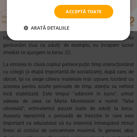
Maria Montessori a observat că ciclul de lucru zilnic, de 3
ore, reprezintă trecerea prin mai multe etape sau stări.
ACCEPTĂ TOATE
Acestea pot fi prezente în segmentul de trei ore de lucru, fără
a fi însă obligatorii sau fără ca derularea lor să aibă loc
ARATĂ DETALIILE
neapărat într-o ordine anume (pe unele dintre ele le
înțelegem foarte bine, fiind similare modului în care ne
gestionăm ziua ca adulți: de exemplu, nu începem lucrul
imediat ce ajungem la birou :D).
La intrarea în clasă copilul petrece puțin timp interacționând
cu colegii (o etapă importantă de socializare), după care, de
obicei, își va alege câteva materiale mai ușoare, lucrând cu
acestea pentru scurte perioade de timp, atenția sa nefiind
încă stabilizată. Este timpul ”adâncirii în lucru”, urmat
adesea de ceea ce Maria Montessori a numit
”falsa
oboseală”,
echivalentul pauzei luate de adulți la birou.
Aceasta reprezintă o perioadă de tranziție în care este
important ca educatorul să nu intervină întrerupând ritmul
firesc al ciclului de concentrare maximă. În general, abia