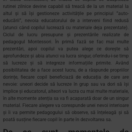
rutinei zilnice devine capabil să treacă de la un material la
altul și să își gestioneze activitățile pe principiul ”auto-
educării”, nevoia educatorului de a interveni fiind redusă
(atunci când copilul lucrează cu materiale deja prezentate).
Ciclul de lucru presupune și prezentările realizate de
pedagogul Montessori. În primă fază se fac mai multe
prezentări, apoi copilul va putea alege ce dorește să
aprofundeze și abia atunci va lucra singur, oferindu-i-se timp
să lucreze și să integreze informațiile primite. Având
posibilitatea de a face acest lucru, de a răspunde propriilor
dorințe, fiecare copil beneficiază de educația de care are
nevoie: uneori decide să lucreze în grup sau va dori să își
implice și educatorul, alteori va lucra cu mai multe materiale,
în alte momente atenția sa va fi acaparată doar de un singur
material. Fiecare alegere va corespunde unei nevoi interioare
și îi va permite pedagogului să observe, să înțeleagă și să
poată susține fiecare copil în parte în dezvoltarea sa.