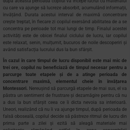
după această perioadă copilul va începe lucrul cu materialul
cu care va ajunge să lucreze absorbit, acumulând informații,
învățând. Durata acestui interval de maximă concentrare
crește treptat, în fiecare zi copilul exersând abilitatea de a se
concentra pe perioade tot mai lungi de timp. Finalul acestei
activități este de obicei finalul ciclului de lucru, iar copilul
este relaxat, senin, mulțumit, bucuros de noile descoperiri și
având satisfacția lucrului dus la bun sfârșit.
În cazul în care timpul de lucru disponibil este mai mic de
trei ore, copilul nu beneficiază de timpul necesar pentru a
parcurge toate etapele și de a atinge perioada de
concentrare maximă, elementul cheie în învățarea
Montessori.
Nereușind să parcurgă etapele de mai sus, el va
păstra un sentiment de frustrare și dezamăgire pentru că nu
a dus la bun sfârșit ceea ce îi dicta nevoia sa interioară.
Uneori, realizând că nu îi va ajunge timpul, după perioada de
falsă oboseală, copilul decide să păstreze ritmul de lucru din
prima parte a zilei și ezită să aleagă materiale mai