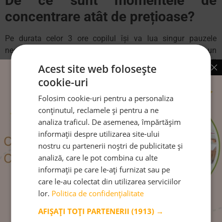
De ce sunt momentele de
concentrare atât de prețioase?
Pe durata celor 3 ore copilul își va lua singur pauzele
necesare, conform propriilor nevoi. Lucrul neîntrerupt cu un
material (perioada de concentrare maximă) în sine variază
Acest site web folosește
ca durată și poate cuprinde câteva minute sau chiar ore
cookie-uri
(depinzând de diferiți factori externi ce îl pot influența pe
copil în acea zi). Atingerea perioadei de concentrare maximă
Folosim cookie-uri pentru a personaliza
a copilului este principalul obiectiv al acestui interval de 3
conținutul, reclamele și pentru a ne
ore. Lucrând absorbit, copilul descoperă principiile și
analiza traficul. De asemenea, împărtășim
informațiile aferente materialului Montessori; iar atunci când
informații despre utilizarea site-ului
descoperi singur ceva, acel lucru devine al tău pe viață, este
nostru cu partenerii noștri de publicitate și
interiorizat și îți oferă o satisfacție pe care simpla prezentare
analiză, care le pot combina cu alte
a informației nu o poate egala. Din acest motiv
educatorul
informații pe care le-ați furnizat sau pe
Montessori observă, încurajează și protejează aceste
care le-au colectat din utilizarea serviciilor
momente prețioase
(având grijă ca lucrul concentrat al
lor.
Politica de confidențialitate
copilului să nu fie deranjat)
.
AFIȘAȚI TOȚI PARTENERII
(1913) →