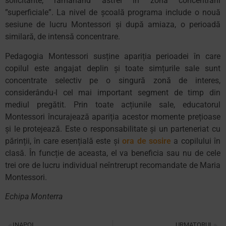
solicitante, rămânând astfel în zona concentrării
”superficiale”. La nivel de școală programa include o nouă
sesiune de lucru Montessori și după amiaza, o perioadă
similară, de intensă concentrare.
Pedagogia Montessori susține apariția perioadei în care
copilul este angajat deplin și toate simțurile sale sunt
concentrate selectiv pe o singură zonă de interes,
considerându-l cel mai important segment de timp din
mediul pregătit. Prin toate acțiunile sale, educatorul
Montessori încurajează apariția acestor momente prețioase
și le protejează. Este o responsabilitate și un parteneriat cu
părinții, în care esențială este și
ora de sosire
a copilului în
clasă. În funcție de aceasta, el va beneficia sau nu de cele
trei ore de lucru individual neîntrerupt recomandate de Maria
Montessori.
Echipa Monterra
INAPOI
URMATORUL