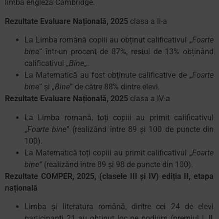
limba engleză Cambridge.
Rezultate Evaluare Națională, 2025
clasa a II-a
La Limba română copiii au obținut calificativul „
Foarte
bine
” într-un procent de 87%, restul de 13% obținând
calificativul „
Bine
„.
La Matematică au fost obținute calificative de „
Foarte
bine
” și „
Bine
” de către 88% dintre elevi.
Rezultate Evaluare Națională, 2025
clasa a IV-a
La Limba romană, toți copiii au primit calificativul
„
Foarte bine
” (realizând între 89 și 100 de puncte din
100).
La Matematică toți copiii au primit calificativul „
Foarte
bine”
(realizând între 89 și 98 de puncte din 100).
Rezultate COMPER, 2025, (clasele III și IV) edi
ția II, etapa
națională
Limba și literatura română, dintre cei 24 de elevi
participanți 21 au obținut loc pe podium (premiul I, II,