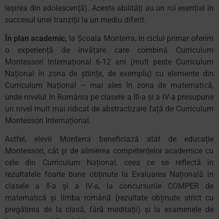
ieşirea din adolescenţă). Aceste abilități au un rol esențial în
succesul unei tranziții la un mediu diferit.
În plan academic,
la Școala Monterra, în ciclul primar oferim
o experiență de învățare care combină Curriculum
Montessori Internațional 6-12 ani (mult peste Curriculum
Național în zona de științe, de exemplu) cu elemente din
Curriculum Național – mai ales în zona de matematică,
unde nivelul în România pe clasele a III-a și a IV-a presupune
un nivel mult mai ridicat de abstractizare față de Curriculum
Montessori Internațional.
Astfel, elevii Monterra beneficiază atât de educație
Montessori, cât și de alinierea competențelor academice cu
cele din Curriculum Național, ceea ce se reflectă în
rezultatele foarte bune obținute la Evaluarea Națională în
clasele a II-a și a IV-a, la concursurile COMPER de
matematică și limba română (rezultate obținute strict cu
pregătirea de la clasă, fără meditații) și la examenele de