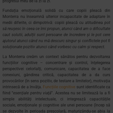
progresul meu de la zi la zi.
Fundația emoțională solidă cu care copiii pleacă din
Monterra nu înseamnă ulterior incapacitate de adaptare în
medii diferite, ci dimpotrivă: copiii pleacă cu atitudinea
pot
să reușesc în ceea ce îmi propun
,
atunci când am o dificultate
caut solutii, adulții sunt persoane de încredere și le pot cere
ajutorul atunci când nu mă descurc singur
și
conflictele pot fi
soluționate pozitiv atunci când vorbesc cu calm și respect.
La Monterra creăm un context sănătos pentru dezvoltarea
funcțiilor cognitive – concentrare şi control, înţelegerea
perspectivei celorlalţi, comunicare, capacitatea de a face
conexiuni, gândirea critică, capacitatea de a da curs
provocărilor (în sens pozitiv, de testare a limitelor), motivaţia
intrinsecă de a învăţa.
Funcțiile cognitive
sunt identificate ca
fiind “
esenţiale pentru viaţă
”. Acestea nu se limitează la a fi
simple abilităţi intelectuale, ci integrează capacităţile
sociale, emoţionale şi cognitive ale unei persoane (încep să
se dezvolte în perioada preşcolară, maturizându-se abia la