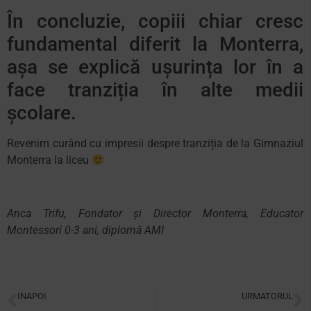
În concluzie, copiii chiar cresc
fundamental diferit la Monterra,
așa se explică ușurința lor în a
face tranziția în alte medii
școlare.
Revenim curând cu impresii despre tranziția de la Gimnaziul
Monterra la liceu
Anca Trifu, Fondator și Director Monterra, Educator
Montessori 0-3 ani, diplomă AMI
INAPOI
URMATORUL
Rezultate academice Școala Primară Monterra
Efectul 4:1. De ce viitorul copilului tău se decide la creșă