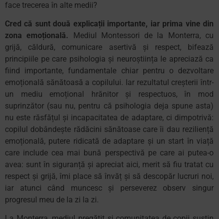
face trecerea în alte medii?
Cred că sunt două explicații importante, iar prima vine din
zona emoțională.
Mediul Montessori de la Monterra, cu
grijă, căldură, comunicare asertivă și respect, bifează
principiile pe care psihologia și neuroștiința le apreciază ca
fiind importante, fundamentale chiar pentru o dezvoltare
emoțională sănătoasă a copilului. Iar rezultatul creșterii într-
un mediu emoțional hrănitor și respectuos, în mod
suprinzător (sau nu, pentru că psihologia deja spune asta)
nu este răsfățul și incapacitatea de adaptare, ci dimpotrivă:
copilul dobândește rădăcini sănătoase care îi dau reziliență
emoțională, putere ridicată de adaptare și un start în viață
care include cea mai bună perspectivă pe care ai putea-o
avea: sunt în siguranță și apreciat aici, merit să fiu tratat cu
respect și grijă, îmi place să învăț și să descopăr lucruri noi,
iar atunci când muncesc și perseverez observ singur
progresul meu de la zi la zi.
La Monterra, mediul pregătit și comunitatea de copii susțin