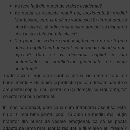
Va face față din punct de vedere academic?
Va putea sa respecte reguli noi, inexistente în mediul
Montessori, cum ar fi să nu vorbească în timpul orei, să
stea în bancă, să ridice mâna când dorește să răspundă
și să iasa la tablă în fața clasei?
Din punct de vedere emoțional, trecerea nu va fi prea
dificliă, copilul fiind obișnuit cu un mediu blând și non-
agresiv? Cum se va descurca copilul în fața
nedreptăților și conflictelor gestionate de adulți
neinstruiți?
Toate aceste îngrijorări sunt valide și vin dintr-o zonă de
bune intenții – de iubire și protecție pe care fiecare părinte o
are pentru copilul său, pentru că își dorește, cu siguranță, tot
ce este mai bun pentru el.
În mod paradoxal, pare ca și cum întrebarea ascunsă este:
nu ar fi mai bine pentru copil să aibă un mediu mai puțin
hrănitor din punct de vedere emoțional, ca să se poată
adapta pe urmă mai ușor la realitățile dure ale vieții “reale”?