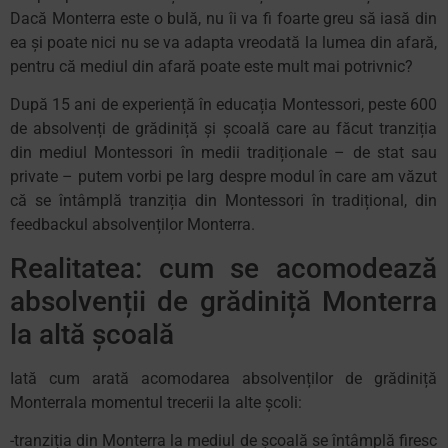
Dacă Monterra este o bulă, nu îi va fi foarte greu să iasă din
ea și poate nici nu se va adapta vreodată la lumea din afară,
pentru că mediul din afară poate este mult mai potrivnic?
După 15 ani de experiență în educația Montessori, peste 600
de absolvenți de grădiniță și școală care au făcut tranziția
din mediul Montessori în medii tradiționale – de stat sau
private – putem vorbi pe larg despre modul în care am văzut
că se întâmplă tranziția din Montessori în tradițional, din
feedbackul absolvenților Monterra.
Realitatea: cum se acomodează
absolvenții de grădiniță Monterra
la altă școală
Iată cum arată acomodarea absolvenților de grădiniță
Monterrala momentul trecerii la alte școli:
-tranziția din Monterra la mediul de școală se întâmplă firesc