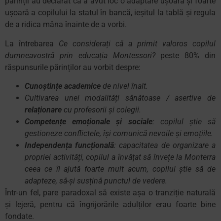
părinții au declarat că a avut loc o adaptare ușoară și foarte
ușoară a copilului la statul în bancă, ieșitul la tablă și regula
de a ridica mâna înainte de a vorbi.
La întrebarea
Ce considerați că a primit valoros copilul
dumneavostră prin educația Montessori?
peste 80% din
răspunsurile părinților au vorbit despre:
Cunoștințe academice
de nivel înalt.
Cultivarea unei modalități sănătoase / asertive de
relaționare
cu profesorii și colegii.
Competențe emoționale și sociale
: copilul știe să
gestioneze conflictele, își comunică nevoile și emoțiile.
Independența funcțională
:
c
apacitatea de organizare a
propriei activități, copilul a învățat să învețe la Monterra
ceea ce îl ajută foarte mult acum, copilul știe să de
adapteze, să-și susțină punctul de vedere.
Într-un fel, pare paradoxal să existe așa o tranziție naturală
și lejeră, pentru că îngrijorările adulților erau foarte bine
fondate.