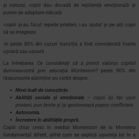
și natural, copiii dau dovadă de reziliență emoțională și
putere de adaptare ridicată
-copiii și-au făcut repede prieteni, i-au ajutat și pe alți copii
să se integreze
-în peste 80% din cazuri tranziția a fost considerată foarte
ușoară sau ușoară
La întrebarea
Ce considerați că a primit valoros copilul
dumneavostră prin educația Montessori?
peste 90% din
răspunsurile părinților au vorbit despre:
Nivel înalt de cunoștințe.
Abilități sociale și emoționale
– copiii își fac ușor
prieteni, pun limite și își gestionează pașnic conflictele.
Autonomia.
Încredere în abilitățile proprii.
Copiii chiar cresc în mediul Montessori de la Monterra
fundamental diferit, altfel cum se explică ușurința lor în a