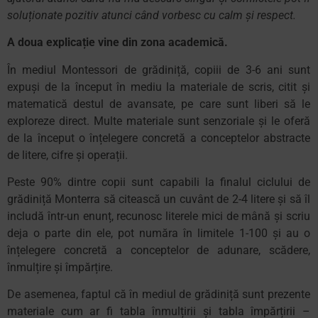
soluționate pozitiv atunci când vorbesc cu calm și respect.
A doua explicație vine din zona academică.
În mediul Montessori de grădiniță, copiii de 3-6 ani sunt
expuși de la început în mediu la materiale de scris, citit și
matematică destul de avansate, pe care sunt liberi să le
exploreze direct. Multe materiale sunt senzoriale și le oferă
de la început o înțelegere concretă a conceptelor abstracte
de litere, cifre și operații.
Peste 90% dintre copii sunt capabili la finalul ciclului de
grădiniță Monterra să citească un cuvânt de 2-4 litere și să îl
includă într-un enunț, recunosc literele mici de mână și scriu
deja o parte din ele, pot număra în limitele 1-100 și au o
înțelegere concretă a conceptelor de adunare, scădere,
înmulțire și împărțire.
De asemenea, faptul că în mediul de grădiniță sunt prezente
materiale cum ar fi tabla înmulțirii și tabla împărțirii –