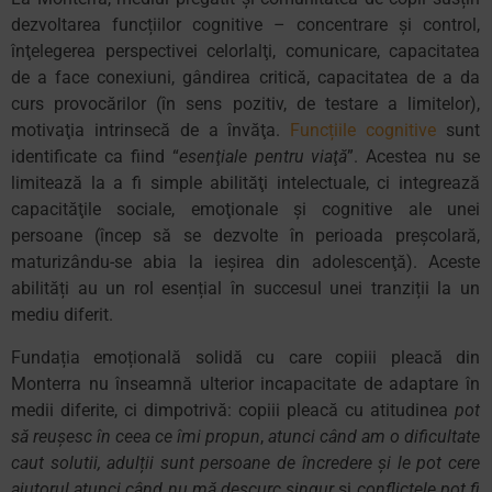
dezvoltarea funcțiilor cognitive – concentrare şi control,
înţelegerea perspectivei celorlalţi, comunicare, capacitatea
de a face conexiuni, gândirea critică, capacitatea de a da
curs provocărilor (în sens pozitiv, de testare a limitelor),
motivaţia intrinsecă de a învăţa.
Funcțiile cognitive
sunt
identificate ca fiind “
esenţiale pentru viaţă
”. Acestea nu se
limitează la a fi simple abilităţi intelectuale, ci integrează
capacităţile sociale, emoţionale şi cognitive ale unei
persoane (încep să se dezvolte în perioada preşcolară,
maturizându-se abia la ieşirea din adolescenţă). Aceste
abilități au un rol esențial în succesul unei tranziții la un
mediu diferit.
Fundația emoțională solidă cu care copiii pleacă din
Monterra nu înseamnă ulterior incapacitate de adaptare în
medii diferite, ci dimpotrivă: copiii pleacă cu atitudinea
pot
să reușesc în ceea ce îmi propun
,
atunci când am o dificultate
caut solutii, adulții sunt persoane de încredere și le pot cere
ajutorul atunci când nu mă descurc singur
și
conflictele pot fi