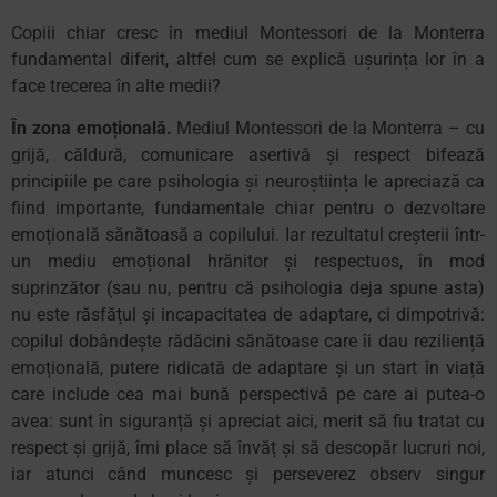
Copiii chiar cresc în mediul Montessori de la Monterra
fundamental diferit, altfel cum se explică ușurința lor în a
face trecerea în alte medii?
În zona emoțională.
Mediul Montessori de la Monterra – cu
grijă, căldură, comunicare asertivă și respect bifează
principiile pe care psihologia și neuroștiința le apreciază ca
fiind importante, fundamentale chiar pentru o dezvoltare
emoțională sănătoasă a copilului. Iar rezultatul creșterii într-
un mediu emoțional hrănitor și respectuos, în mod
suprinzător (sau nu, pentru că psihologia deja spune asta)
nu este răsfățul și incapacitatea de adaptare, ci dimpotrivă:
copilul dobândește rădăcini sănătoase care îi dau reziliență
emoțională, putere ridicată de adaptare și un start în viață
care include cea mai bună perspectivă pe care ai putea-o
avea: sunt în siguranță și apreciat aici, merit să fiu tratat cu
respect și grijă, îmi place să învăț și să descopăr lucruri noi,
iar atunci când muncesc și perseverez observ singur