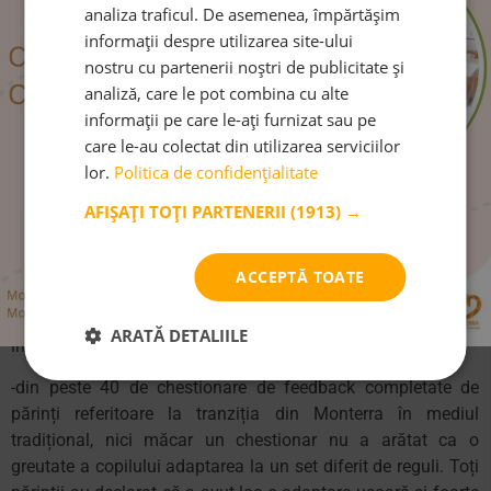
analiza traficul. De asemenea, împărtășim
-tranziția din Monterra în alte medii se întâmplă firesc și
informații despre utilizarea site-ului
natural, copiii dau dovadă de reziliență emoțională și putere
nostru cu partenerii noștri de publicitate și
de adaptare ridicată
analiză, care le pot combina cu alte
informații pe care le-ați furnizat sau pe
-copiii au în mod obișnuit o perioadă de acomodare de 4-6
care le-au colectat din utilizarea serviciilor
săptămâni la noul cadru, dar încă de la început dovedesc
lor.
Politica de confidențialitate
independență și autonomie, în sensul că își gestionează din
proprie inițiativă rucsacul, orarul și programul de teme
AFIȘAȚI TOȚI PARTENERII
(1913) →
-din punct de vedere academic, în scurt timp de la integrarea
în noul colectiv, elevii de la Monterra au performanțe
ACCEPTĂ TOATE
academice în top 15% din clasa respectivă. Peste 90% din
absolvenții Monterra de ciclu primar au încheiat clasa a V-a
ARATĂ DETALIILE
în alt sistem cu o medie mai mare de 9:50.
-din peste 40 de chestionare de feedback completate de
părinți referitoare la tranziția din Monterra în mediul
tradițional, nici măcar un chestionar nu a arătat ca o
greutate a copilului adaptarea la un set diferit de reguli. Toți