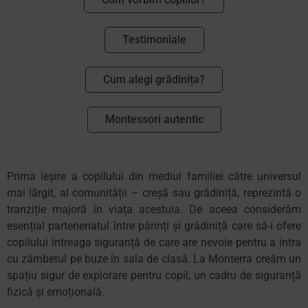
Testimoniale
Cum alegi grădinița?
Montessori autentic
Prima ieșire a copilului din mediul familiei către universul
mai lărgit, al comunității – creșă sau grădiniță, reprezintă o
tranziție majoră în viața acestuia. De aceea considerăm
esențial parteneriatul între părinți și grădiniță care să-i ofere
copilului întreaga siguranță de care are nevoie pentru a intra
cu zâmbetul pe buze în sala de clasă. La Monterra creăm un
spațiu sigur de explorare pentru copil, un cadru de siguranță
fizică și emoțională.