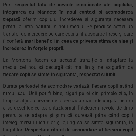
Prin
respectul față de nevoile emoționale ale copilului,
integrarea cu blândețe în noul context și acomodarea
treptată
oferim copilului încrederea și siguranța necesare
pentru a intra natural în noul mediu. Se produce astfel un
transfer de încredere pe care copilul îl absoarbe firesc și care
îi conferă
mari beneficii în ceea ce privește stima de sine şi
încrederea în forțele proprii
.
La Monterra facem ca această tranziție şi adaptare la
mediul cel nou să decurgă cât mai lin şi ne asigurăm că
fiecare copil se simte în siguranță, respectat şi iubit.
Durata perioadei de acomodare variază, fiecare copil având
ritmul său. Unii pot fi bine, siguri pe ei din primele zile, în
timp ce alții au nevoie de o perioadă mai îndelungată pentru
a se deschide cu tot entuziasmul. Înțelegem nevoia de timp
pentru a se adapta și știm că durează până când copiii
înțeleg mersul lucrurilor şi ajung să se simtă siguranță, în
largul lor.
Respectăm ritmul de acomodare al fiecărui copil