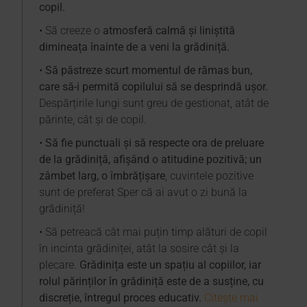
copil.
• Să creeze o
atmosferă calmă și liniștită
dimineața înainte de a veni la grădiniță.
•
Să păstreze scurt momentul de rămas bun,
care să-i permită copilului să se desprindă uşor.
Despărțirile lungi sunt greu de gestionat, atât de
părinte, cât şi de copil.
•
Să fie punctuali și să respecte ora de preluare
de la grădiniță, afișând o atitudine pozitivă; un
zâmbet larg, o îmbrățișare
, cuvintele pozitive
sunt de preferat Sper că ai avut o zi bună la
grădiniță!
• Să petreacă cât mai puțin timp alături de copil
în incinta grădiniței, atât la sosire cât și la
plecare.
Grădinița este un spațiu al copiilor, iar
rolul părinților în grădiniță este de a susține, cu
discreție, întregul proces educativ.
Citește mai