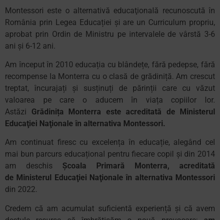
Montessori este o alternativă educaţională recunoscută în
România prin Legea Educației și are un Curriculum propriu,
aprobat prin Ordin de Ministru pe intervalele de vârstă 3-6
ani şi 6-12 ani.
Am început în 2010 educația cu blândețe, fără pedepse, fără
recompense la Monterra cu o clasă de grădiniță. Am crescut
treptat, încurajați și susținuți de părinții care cu văzut
valoarea pe care o aducem în viața copiilor lor.
Astăzi
Grădinița Monterra este acreditată de Ministerul
Educaţiei Naţionale în alternativa Montessori.
Am continuat firesc cu excelența în educație, alegând cel
mai bun parcurs educațional pentru fiecare copil și din 2014
am deschis
Școala Primară Monterra, acreditată
de Ministerul Educaţiei Naţionale
în alternativa Montessori
din 2022.
Credem că am acumulat suficientă experiență și că avem