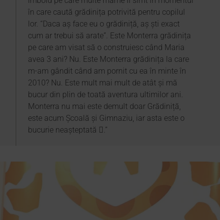
imbold pe care multe mame îl simt în momentul
în care caută grădinița potrivită pentru copilul
lor. “Daca aș face eu o grădiniță, aș ști exact
cum ar trebui să arate”. Este Monterra grădinița
pe care am visat să o construiesc când Maria
avea 3 ani? Nu. Este Monterra grădinița la care
m-am gândit când am pornit cu ea în minte în
2010? Nu. Este mult mai mult de atât și mă
bucur din plin de toată aventura ultimilor ani.
Monterra nu mai este demult doar Grădiniță,
este acum Școală și Gimnaziu, iar asta este o
bucurie neașteptată .”