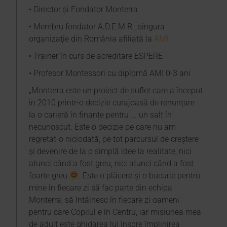
• Director și Fondator Monterra
• Membru fondator A.D.E.M.R., singura
organizaţie din România afiliată la
AMI
• Trainer în curs de acreditare ESPERE
• Profesor Montessori cu diplomă AMI 0-3 ani
„Monterra este un proiect de suflet care a început
in 2010 printr-o decizie curajoasă de renunțare
la o carieră în finanțe pentru ... un salt în
necunoscut. Este o decizie pe care nu am
regretat-o niciodată, pe tot parcursul de creștere
și devenire de la o simplă idee la realitate, nici
atunci când a fost greu, nici atunci când a fost
foarte greu
. Este o plăcere și o bucurie pentru
mine în fiecare zi să fac parte din echipa
Monterra, să întâlnesc în fiecare zi oameni
pentru care Copilul e în Centru, iar misiunea mea
de adult este ghidarea lui înspre împlinirea