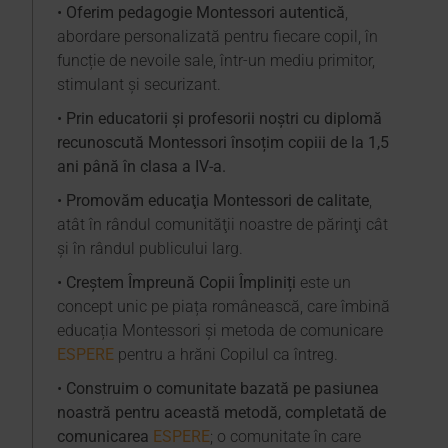
•
Oferim pedagogie Montessori autentică
,
abordare personalizată pentru fiecare copil, în
funcție de nevoile sale, într-un mediu primitor,
stimulant și securizant.
•
Prin educatorii și profesorii noștri cu diplomă
recunoscută Montessori însoțim copiii de la 1,5
ani până în clasa a IV-a.
•
Promovăm educaţia Montessori de calitate
,
atât în rândul comunităţii noastre de părinţi cât
şi în rândul publicului larg.
•
Creștem Împreună Copii Împliniți
este un
concept unic pe piața românească, care îmbină
educația Montessori și metoda de comunicare
ESPERE
pentru a hrăni Copilul ca întreg.
•
Construim o comunitate bazată pe pasiunea
noastră pentru această metodă, completată de
comunicarea
ESPERE
; o comunitate în care