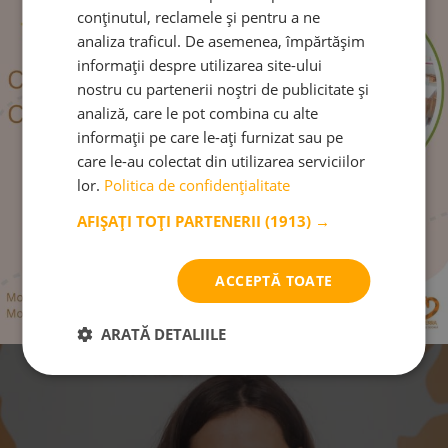
•
Aplică principiile comunicării asertive: o
conținutul, reclamele și pentru a ne
comunicare profundă, pozitivă, plină de
analiza traficul. De asemenea, împărtășim
compasiune
, de la inimă la inimă.
informații despre utilizarea site-ului
nostru cu partenerii noștri de publicitate și
•
Construim o comunitate bazată pe pasiunea
analiză, care le pot combina cu alte
noastră pentru această metodă, completată de
informații pe care le-ați furnizat sau pe
comunicarea ESPERE
; o comunitate în care
care le-au colectat din utilizarea serviciilor
părinții și educatorii apelează la limbajul inimii
lor.
Politica de confidențialitate
pentru a dezvolta în fiecare copil încrederea în
sine, îndependența și plăcerea de a învăța.
AFIȘAȚI TOȚI PARTENERII
(1913) →
Mai multe aici
ACCEPTĂ TOATE
ARATĂ DETALIILE