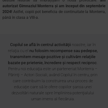
destule resurse să îmbrățișăm o nouă provocare:
am
autorizat
Gimnaziul Monterra și am început din septembrie
2024!
Astfel, copiii pot beneficia de continuitate la Monterra,
până în clasa a VIII-a.
Copilul se află în centrul activităţii
noastre, iar în
relaţia cu el
nu folosim recompense sau pedepse,
transmitem mesaje pozitive şi cultivăm relaţiile
bazate pe prietenie, încredere şi respect reciproc
.
Pentru noi educaţia este un parteneriat Monterra –
Părinţi – Actori Sociali, având Copilul în centru, prin
care contribuim la construirea unui proces de
educaţie care să le ofere copiilor şansa unei
dezvoltări naturale spre împlinirea potenţialului
uman imens al fiecăruia.