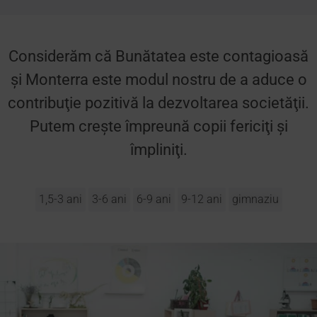
Considerăm că Bunătatea este contagioasă
şi Monterra este modul nostru de a aduce o
contribuţie pozitivă la dezvoltarea societăţii.
Putem creşte împreună copii fericiţi şi
împliniţi.
1,5-3 ani
3-6 ani
6-9 ani
9-12 ani
gimnaziu