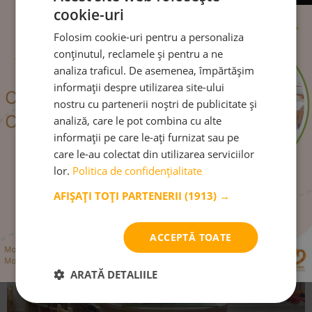
cookie-uri
Folosim cookie-uri pentru a personaliza
conținutul, reclamele și pentru a ne
analiza traficul. De asemenea, împărtășim
informații despre utilizarea site-ului
nostru cu partenerii noștri de publicitate și
analiză, care le pot combina cu alte
Grădiniţele alternative Montessori
informații pe care le-ați furnizat sau pe
care le-au colectat din utilizarea serviciilor
Montessori este, practic, o metodă de viaţă.
lor.
Politica de confidențialitate
AFIȘAȚI TOȚI PARTENERII
(1913) →
CITEȘTE MAI MULT
ACCEPTĂ TOATE
ARATĂ DETALIILE