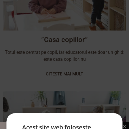
”Casa copiilor”
Totul este centrat pe copil, iar educatorul este doar un ghid:
este casa copiilor, nu
CITEȘTE MAI MULT
Acest site web folosește