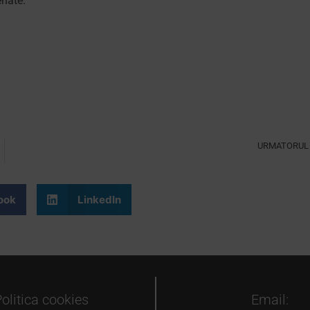
enate.
URMATORUL
Grădinița Montessori promovează independența
ook
LinkedIn
olitica cookies
Email: