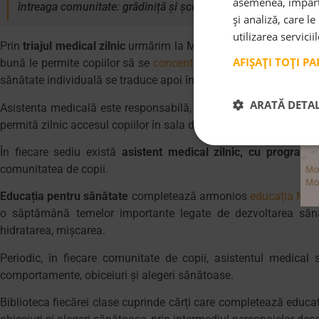
asemenea, împărtă
întreaga comunitate: grădiniță și școală pe de o parte, părinți 
și analiză, care l
utilizarea servicii
Prin
triajul medical zilnic
urmărim la Monterra ca toți copiii să f
AFIȘAȚI TOȚI P
bună le permite copiilor să se
concentreze
la lucrul cu material
sănătate individuală se traduce apoi în menținerea unui mediu 
ARATĂ DETAL
Asistenta medicală este responsabilă, împreună cu medicul școli
permită zilnic accesul copiilor în sala de clasă, pe baza stării lo
În fiecare sediu există
asistent medical zilnic, cu program 
comunitatea de copii.
Educația pentru sănătate
completează armonios
educația Mon
o săptămână temelor importante legate de dezvoltarea sănă
hidratarea, mișcarea.
Periodic, în fiecare comunitate de copii, asistentul medical 
comportamente, obiceiuri și alegeri sănătoase.
Biblioteca fiecărei clase cuprinde cărți care completează educați