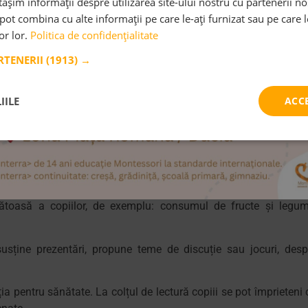
șim informații despre utilizarea site-ului nostru cu partenerii noș
pe de altă parte.
e pot combina cu alte informații pe care le-ați furnizat sau pe care 
lor lor.
Politica de confidențialitate
ie apți pentru venirea la grădiniță sau școală. O stare de sănăta
ARTENERII
(1913) →
e Montessori, să participe cu bucurie la activități. Starea bună 
sănătos pentru întreaga comunitate.
IILE
ACC
i, de efectuarea triajului medical și este persoana autorizată 
r de sănătate.
întreg
, care asigură un mediu cât mai sigur și sănătos pent
tessori
la Monterra. Prin programul nostru educativ, dedicăm câ
toasă a copiilor, de exemplu: consumul de fructe și legum
susține prezentări, propune teme de discuție sau jocuri, desp
a pentru sănătate. La colțul de lectură copiii se pot împrieteni 