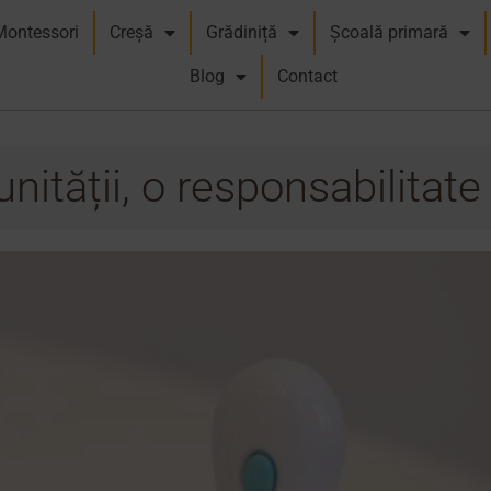
Montessori
Creșă
Grădiniță
Școală primară
Blog
Contact
ității, o responsabilitat