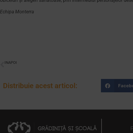
obiceiuri și alegeri sănătoase, prin intermediul personajelor des
Echipa Monterra
INAPOI
5 motive pentru care părinții optează pentru educația Montessori
Distribuie acest articol:
Faceb
P