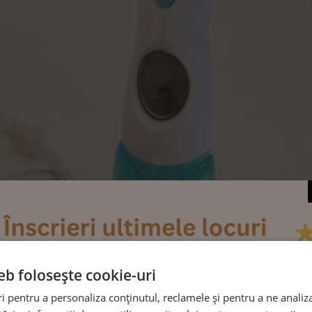
eb folosește cookie-uri
 pentru a personaliza conținutul, reclamele și pentru a ne analiza
te o responsabilitate semnificativă, pe care o vedem asumată de