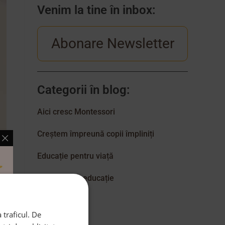
Venim la tine în inbox:
Abonare Newsletter
Categorii în blog:
Aici cresc Montessori
Creștem împreună copii împliniți
Educație pentru viață
Excelență în educație
 traficul. De