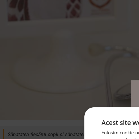
Acest site w
Folosim cookie-uri
Sănătatea fiecărui copil și sănătatea întregii comunități es