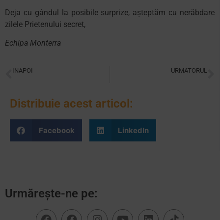
Deja cu gândul la posibile surprize, aşteptăm cu nerăbdare
zilele Prietenului secret,
Echipa Monterra
INAPOI
URMATORUL
La colțul de lectură– seria Hoinari prin anotimpuri (II)
“Și… ce ai făcut azi?”
Distribuie acest articol:
Facebook
LinkedIn
Urmărește-ne pe: