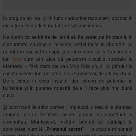
În prag de an nou și în luna cadourilor readucem, așadar, în
discuție, nevoia de bunătate, de viziune înnoită.
Ne dorim ca serbările de iarnă să fie petrecute împreună, în
comunitate, cu drag și relaxare, astfel încât le abordăm cu
gândul în special la copii și ce încercăm să le transmitem
lor
.
Iată
cum am ales să petrecem ocaziile speciale la
Monterra – fără costume sau Moș Crăciun, ci cu gândul la
esența acestei luni de iarnă: de a fi generoși, de a fi mai buni.
De a crede în ceva invizibil dar extrem de puternic: în
bunătate și
în
puterea noastră
de a
îi
face
ziua
mai
bună
cuiva.
Și cum tradițiile aduc oamenii împreună, unesc și le dăruiesc
amintiri, iar la Monterra ne-am propus să construim o
comunitate Montessori, invităm părinții să participe la
activitatea
numită
„
Prietenul secret
” – o ocazie
minunată