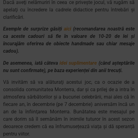
Dacă
aveţi
nelămuriri
în
ceea ce
priveşte
jocul,
vă
rugăm
să
apelaţi
cu
încredere
la
cadrele didactice pentru
întrebări
şi
clarificări
.
Exemple de surprize găsiți
aici
(recomandarea noastră este
ca aceste cadouri să fie în valoare de 10-20 de lei şi
încurajăm oferirea de obiecte handmade sau chiar mesaje
cadou).
De asemenea, iată câteva
idei suplimentare
(când așteptările
nu sunt confirmate), pe baza experienței din anii trecuți.
Vă invităm să va alăturaţi acestui joc, ca o ocazie de a
consolida comunitatea Monterra, dar şi ca prilej de a intra în
atmosfera sărbătorilor şi a bucuriei celebrării, mai ales că în
fiecare an, în decembrie (pe 7 decembrie) aniversăm încă un
an de la înfiinţarea Monterra. Bunătatea este mesajul pe
care dorim să îl semănăm în inimile tuturor în acest sezon
deoarece credem că ea înfrumusețează viața și dă speranță
pentru viitor.