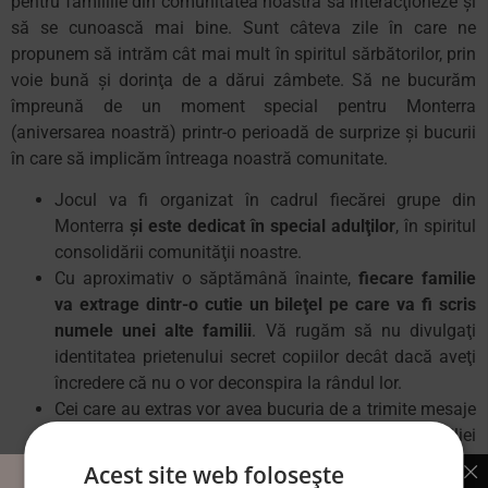
pentru familiile
din
comunitatea
noastră
să
interacţioneze
şi
să
se
cunoască
mai
bine. Sunt câteva zile
în
care
ne
propunem
să
intrăm
cât
mai
mult
în
spiritul
sărbătorilor
,
prin
voie
bună
şi
dorinţa
de a dărui zâmbete.
Să
ne
bucurăm
împreună de
un moment special pentru Monterra
(aniversarea
noastră
) printr-o
perioadă
de surprize
şi
bucurii
în
care
să
implicăm
întreaga
noastră
comunitate.
Jocul
va
fi
organizat
în
cadrul
fiecărei
grupe
din
Monterra
şi
este dedicat
în
special
adulţilor
,
în
spiritul
consolidării
comunităţii
noastre.
Cu aproximativ o săptămână înainte,
fiecare familie
va extrage dintr-o cutie un bileţel pe care va fi scris
numele unei alte familii
. V
ă
rugăm
să
nu divulgaţi
identitatea
prietenului secret copiilor
decât
dacă
aveţi
încredere
că
nu o vor
deconspira
la
rândul
lor.
Cei
care
au extras vor avea bucuria de a trimite mesaje
sau
să
facă
surprize
plăcute
membrilor familiei
extrase. Aveți la dispoziție întreagul interval stabilit
Acest site web folosește
pentru ”Prietenul Secret” la Monterra pentru a trimite