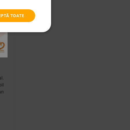
EPTĂ TOATE
de
l.
il
un