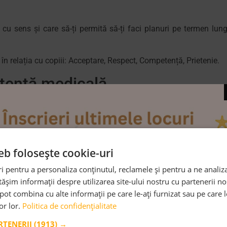
 cu sens și care
să
-ți permită
să
-ți faci planuri pe
te
rmen lun
în relația cu copiii: Acceptare, Respect, Competență, Prietenie.
tentă medicală
eb folosește cookie-uri
 pentru a personaliza conținutul, reclamele și pentru a ne analiza
șim informații despre utilizarea site-ului nostru cu partenerii noș
e pot combina cu alte informații pe care le-ați furnizat sau pe care 
lor lor.
Politica de confidențialitate
ste respectat și însoțit în dezvoltarea personală
ARTENERII
(1913) →