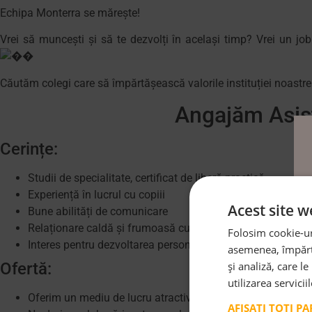
Echipa Monterra se mărește!
Vrei
să
muncești
și
să
te
dezvolți
în același timp?
Vrei
un job
Căutăm colegi care să împărtășească valorile instituției noastre 
Angajăm Asis
Cerințe:
Studii de specialitate, certificat de liberă practică
Experiență în lucrul cu copiii
Acest site w
Bune abilități de comunicare
Relaționare caldă și frumoasă cu copiii
Folosim cookie-uri
Interes pentru dezvoltarea personală
asemenea, împărtă
și analiză, care l
Ofertă:
utilizarea servicii
Oferim un mediu de lucru atractiv în care fiecare angajat e
AFIȘAȚI TOȚI P