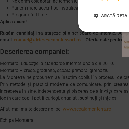
Ne dorim colaborări pe termen lung
Punem mare accent pe instruirea continuă, prin sesiuni de 
Program full-time
ARATĂ DETAL
Aplică acum!
Rugăm candidații sa atașeze și o scrisoare de intenție. Ast
email
contact@aicicrescmontessori.ro
. Oferta este pentru B
Descrierea companiei:
Monterra. Educație la standarde internaționale din 2010.
Monterra – creșă, grădiniță, școală primară, gimnaziu.
La Monterra ne propunem să însoțim copilul în procesul de crește
Prin metode și practici moderne de comunicare, prin crearea
încrederea în sine, independența și plăcerea de a învăța care să
loc în care copiii pot fi curioși, angajați, susținuți și înțeleși.
Aflați mai multe despre noi pe:
www.scoalamonterra.ro
Echipa Monterra