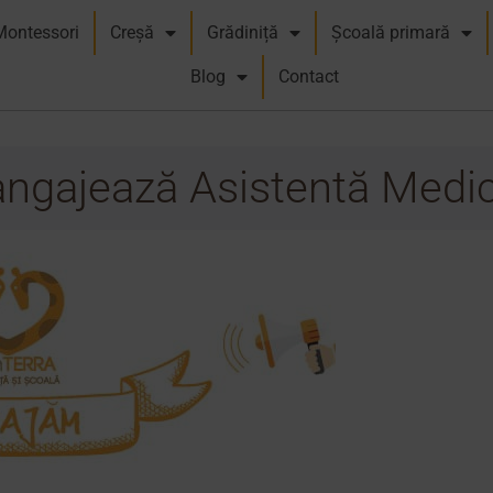
Montessori
Creșă
Grădiniță
Școală primară
Blog
Contact
angajează Asistentă Medi