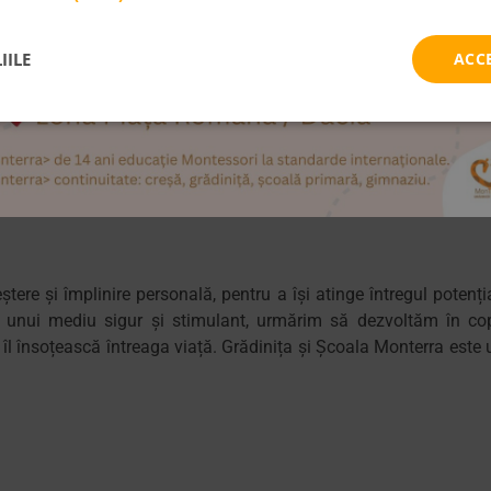
training intern şi/sau extern
IILE
ACC
eptăm CV-urile împreună cu scrisoarea de intenție pe adresa 
ucurești.
re și împlinire personală, pentru a își atinge întregul potenția
 unui mediu sigur și stimulant, urmărim să dezvoltăm în cop
 îl însoțească întreaga viață. Grădinița și Școala Monterra este 