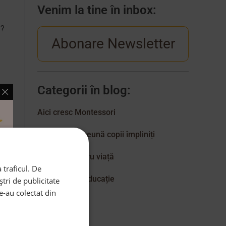
Venim la tine în inbox:
g?
Abonare Newsletter
Categorii în blog:
Aici cresc Montessori
Creștem împreună copii împliniți
Educație pentru viață
 traficul. De
Excelență în educație
tri de publicitate
le-au colectat din