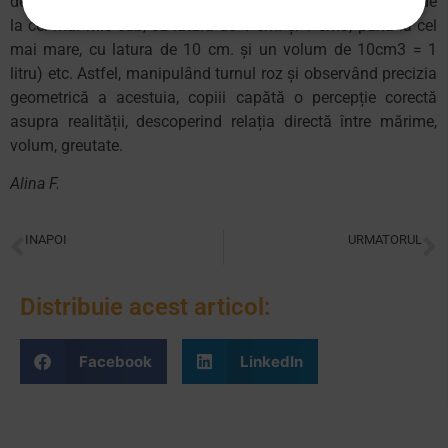
de la 1 cm. la 10 cm., volumul cuburilor crește progresiv (de
la cel mai mic cub, cu latura de 1 cm. și 1 cm3, până la cel
mai mare, cu latura de 10 cm. și un volum de 10cm3 = 1
litru) etc. Astfel, manipulând turnul roz și observând precizia
geometrică a acestuia, copiii capătă o percepție corectă
asupra realității, descoperind relația directă între mărime,
volum, greutate.
Alina F.
INAPOI
URMATORUL
Educație pentru pace
Şcoala primară Montessori, mediul pregătit pentru 6-12 ani
Distribuie acest articol:
Facebook
LinkedIn