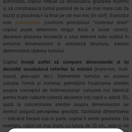
activitatea, copilul trebuie să recunoască gradarea mărimii
și să construiască turnul pornind de la cel mai mare cub (la
bază) și plasându-l la final pe cel mai mic (în vârf). Exercițiul
este
autocorectiv
(conform principiului ”controlul erorii”
copilul poate determina singur dacă a lucrat corect),
deoarece plasarea incorectă a unui element este vizibilă în
armonia dimensiunilor și afectează structura, adesea
determinând căderea turnului.
Copilul
învață astfel să compare dimensiunile și își
dezvoltă vocabularul referitor la mărimi
(mare-mic, înalt-
scund, greu-ușor etc.). Elementele turnului au aceeași
culoare, formă și material, permițând focalizarea atenției
asupra conceptul de tridimensional: culoarea roz identică
pentru toate cuburile (aleasă deoarece toți copiii o adoră :D),
ajută la concentrarea atenției asupra dimensiunilor iar
lemnul asigură perceperea greutății, facilitând diferențierea
– ridicând fiecare cub în parte, copilul îi simte greutatea. De
exemplu, cubul cel mai mare, cu latura de 10 cm., este și cel