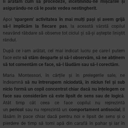
Îi arătăm cum să procedeze, încetinindu-ne mișcările și
asigurându-ne că le poate vedea nestingherit.
Apoi
‘spargem’ activitatea în mai mulți pași și avem grijă
să-l implicăm la fiecare pas
, la această vârstă copilul
neavând răbdare să observe tot ciclul și să-și aștepte liniștit
rândul.
După ce i-am arătat, cel mai indicat lucru pe care-l putem
face este
să stăm deoparte și să-l observăm, să ne abținem
să tot comentăm ce face, să-l lăudăm sau să-l corectăm.
Maria Montessori, în cărțile și în prelegerile sale, ne
îndeamnă
să nu întrerupem niciodată, în niciun fel și sub
nicio formă un copil concentrat chiar dacă nu înțelegem ce
face sau considerăm că este lipsit de sens sau de logică
.
Atât timp cât ceea ce face copilul nu reprezintă
un
pericol
sau nu reprezintă un
comportament antisocial
, îl
lăsăm în pace chiar dacă pentru noi e lipsit de sens și o
pierdere de timp să torni apă din carafă în pahar și iar în