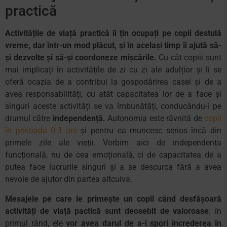
practică
Activitățile de viață practică îi țin ocupați pe copii destulă
vreme, dar într-un mod plăcut, și în același timp îi ajută să-
și dezvolte și să-și coordoneze mișcările.
Cu cât copiii sunt
mai implicați în activitățile de zi cu zi ale adulțior și li se
oferă ocazia de a contribui la gospodărirea casei și de a
avea responsabilități, cu atât capacitatea lor de a face și
singuri aceste activități se va îmbunătăți, conducându-i pe
drumul către
independență.
Autonomia este râvnită de
copii
în perioada 0-3 ani
și pentru ea muncesc serios încă din
primele zile ale vieții. Vorbim aici de independența
funcțională, nu de cea emoțională, ci de capacitatea de a
putea face lucrurile singuri și a se descurca fără a avea
nevoie de ajutor din partea altcuiva.
Mesajele pe care le primește un copil când desfășoară
activități de viață pactică sunt deosebit de valoroase
: în
primul rând, ele
vor avea darul de a-i spori încrederea în