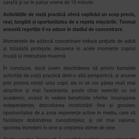
carafă și iar în pahar vreme de 10 minute.
Activitățile de viață practică oferă copilului un scop precis,
real, tangibil și oportunitatea de a repeta mișcările. Tocmai
această repetiție îl va aduce în stadiul de concentrare
.
Momentele de adâncă concentrare trebuie prețuite de adult
și totodată protejate, deoarece în acele momente copilul
învață la intensitate maximă.
În concluzie, dacă avem deschiderea să privim banalele
activități de viață practică dintr-o altă perspectivă, și anume
prin prisma minții unui copil, ele ni se vor părea mult mai
atractive și mai fascinante, poate chiar exerciții cu rol
academic, având în vedere beneficiile oferite: încurajarea
independenței, dezvoltarea motricității fine și grosiere,
oportunitatea de a avea experiențe active în mediu, care să
faciliteze dobândirea cunoștințelor, și cel mai valoros,
sporirea încrederii în sine și creșterea stimei de sine.