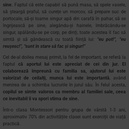
sine.
Faptul că este capabil să pună masa, să spele vasele,
să șteargă praful, să curețe un morcov, să prepare suc de
portocale, să-și toarne singur apă din carafă în pahar, să se
îngrijească pe sine, alegându-și hainele, îmbrăcându-se
singur, spălându-se pe corp, pe dinți, toate acestea îl fac să
simtă și să gândească cu toată ființă lui:
“eu pot!”, “eu
reușesc!”, “sunt în stare să fac și singur!”
Cel de-al doilea mesaj primit, la fel de important, se referă la
faptul
că aportul lui este apreciat de cei din jur. El
colaborează împreună cu familia sa, ajutorul lui este
valorizat de ceilalți, munca lui este importantă
, având
menirea de a schimba lucrurile în jurul său. În felul acesta,
copilul se simte valoros ca membru al familiei sale, ceea
ce inevitabil îi va spori stima de sine.
Într-o clasa Montessori pentru grupa de vârstă 1-3 ani,
aproximativ 70% din activitățile clasei sunt exerciții de viață
practică.