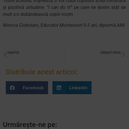
Toate acestea, împreună, îi vor clădi copilului acea minunată
și pozitivă atitudine:
“I can do it!
” pe care ne dorim atât de
mult s-o dobândească copiii noștri.
Monica Ciobotaru, Educator Montessori 0-3 ani, diplomă AMI
INAPOI
URMATORUL
Colțul de lectură – tips&tricks sau sfaturi practice
În apărarea somnului
Distribuie acest articol:
Facebook
LinkedIn
Urmărește-ne pe: