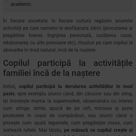
academic.
În fiecare societate, în fiecare cultură regăsim anumite
activități pe care oamenii le desfășoara zilnic (procurarea și
pregătirea hranei, îngrijirea personală, curățenia casei,
relaționarea cu alte persoane etc), ritualuri pe care copilul le
absoarbe în mod natural, încă de la naștere.
Copilul participă la activitățile
familiei încă de la naștere
Initial
, copilul participă la derularea activităților în mod
pasiv
, spre exemplu atunci când, din cărucior sau din sling,
își însoțește mama la supermarket, observând-o cu interes
cum atinge, simte, apucă de pe raft, miroase și pune
produsele în coșul de cumpărături, sau atunci când o
privește cum spală legumele, cum pregătește masa, cum
sortează rufele. Mai târziu,
pe măsură ce copilul crește și