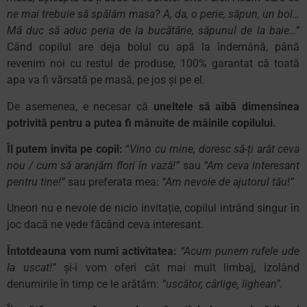
ne mai trebuie să spălăm masa? A, da, o perie, săpun, un bol…
Mă duc să aduc peria de la bucătărie, săpunul de la baie…”
Când copilul are deja bolul cu apă la îndemână, până
revenim noi cu restul de produse, 100% garantat că toată
apa va fi vărsată pe masă, pe jos și pe el.
De asemenea, e necesar că
uneltele să aibă dimensinea
potrivită pentru a putea fi mânuite de mâinile copilului.
Îl putem invita pe copil:
“
Vino cu mine, doresc să-ți arăt ceva
nou / cum să aranjăm flori în vază!”
sau
“Am ceva interesant
pentru tine!”
sau preferata mea:
“Am nevoie de ajutorul tău!”
Uneori nu e nevoie de nicio invitație, copilul intrând singur în
joc dacă ne vede făcând ceva interesant.
Întotdeauna vom numi activitatea:
“Acum punem rufele ude
la uscat!”
și-i vom oferi cât mai mult limbaj, izolând
denumirile în timp ce le arătăm:
“uscător, cârlige, lighean”.