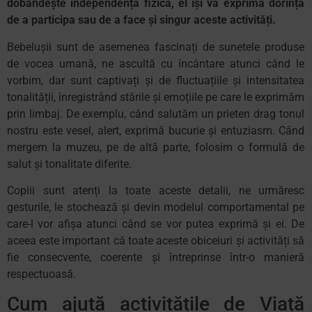
dobândește independența fizică, el își va exprima dorința
de a participa sau de a face și singur aceste activități.
Bebelușii sunt de asemenea fascinați de sunetele produse
de vocea umană, ne ascultă cu încântare atunci când le
vorbim, dar sunt captivați și de fluctuațiile și intensitatea
tonalității, înregistrând stările și emoțiile pe care le exprimăm
prin limbaj. De exemplu, când salutăm un prieten drag tonul
nostru este vesel, alert, exprimă bucurie și entuziasm. Când
mergem la muzeu, pe de altă parte, folosim o formulă de
salut și tonalitate diferite.
Copiii sunt atenți la toate aceste detalii, ne urmăresc
gesturile, le stochează și devin modelul comportamental pe
care-l vor afișa atunci când se vor putea exprimă și ei. De
aceea este important că toate aceste obiceiuri și activități să
fie consecvente, coerente și întreprinse într-o manieră
respectuoasă.
Cum ajută activitățile de Viață