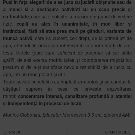
Puși în fața alegerii de a se juca cu jucării obișnuite sau de
a munci și a desfășura activități cu un scop precis și
cu finalitate
, care să îi solicite la maxim din punct de vedere
fizic,
copiii au ales în unanimitate, în mod liber și
instinctual, fără să stea prea mult pe gânduri, varianta de
muncă activă
, care i-a cucerit, ce-i drept, de la primul jet de
apă, oferindu-le provocari interesante si oportunități de a-și
testa forțele (
oare sunt suficient de puternic să car atâta
apă?
), de a-și exersa motricitatea și coordonarea mișcărilor,
precum și de a-și satisface nevoia rezistibilă de a lucra cu
apă, într-un mod plăcut și util.
Toate aceste beneficii s-au împletit armonios și au condus la
câștigul suprem în ceea ce priveste dezvoltarea
minții:
concentrare intensă, canalizare profundă a atentiei
și independență în procesul de lucru.
Monica Ciobotaru, Educator Montessori 0-3 ani, diplomă AMI
INAPOI
URMATORUL