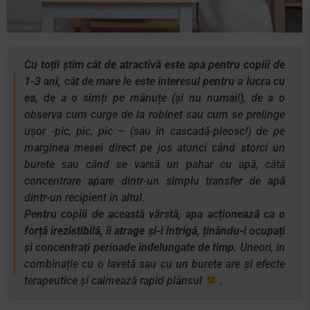
Cu toții știm cât de atractivă este apa pentru copiii de
1-3 ani, cât de mare le este interesul pentru a lucra cu
ea,
de a o simți pe mânuțe (și nu numai!), de a o
observa cum curge de la robinet sau cum se prelinge
ușor -pic, pic, pic – (sau în cascadă-pleosc!) de pe
marginea mesei direct pe jos atunci când storci un
burete sau când se varsă un pahar cu apă, câtă
concentrare apare dintr-un simplu transfer de apă
dintr-un recipient în altul.
Pentru copiii de această vârstă, apa acționează ca o
forță irezistibilă, îi atrage și-i intrigă, ținându-i ocupați
și concentrați perioade îndelungate de timp
. Uneori, în
combinație cu o lavetă sau cu un burete are și efecte
terapeutice și calmează rapid plânsul
.