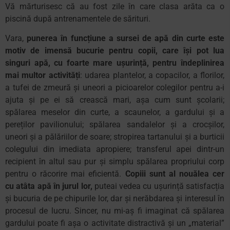
Vă mărturisesc că au fost zile în care clasa arăta ca o
piscină după antrenamentele de sărituri.
Vara,
punerea în funcțiune a sursei de apă din curte este
motiv de imensă bucurie pentru copii, care își pot lua
singuri apă, cu foarte mare ușurință, pentru îndeplinirea
mai multor activități
: udarea plantelor, a copacilor, a florilor,
a tufei de zmeură și uneori a picioarelor colegilor pentru a-i
ajuta și pe ei să crească mari, așa cum sunt școlarii;
spălarea meselor din curte, a scaunelor, a gardului și a
pereților pavilionului; spălarea sandalelor și a crocșilor,
uneori și a pălăriilor de soare; stropirea tartanului și a burticii
colegului din imediata apropiere; transferul apei dintr-un
recipient în altul sau pur și simplu spălarea propriului corp
pentru o răcorire mai eficientă.
Copiii sunt al nouălea cer
cu atâta apă în jurul lor,
puteai vedea cu ușurință satisfacția
și bucuria de pe chipurile lor, dar și nerăbdarea și interesul în
procesul de lucru. Sincer, nu mi-aș fi imaginat că spălarea
gardului poate fi așa o activitate distractivă și un „material”