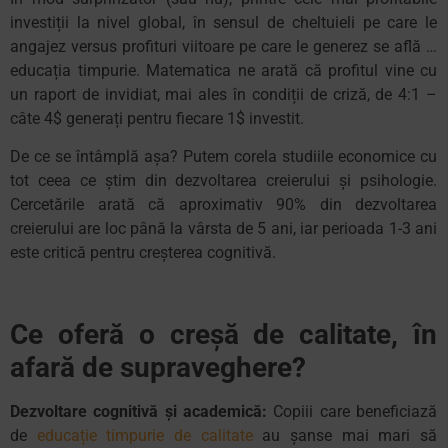
investiții la nivel global, în sensul de cheltuieli pe care le
angajez versus profituri viitoare pe care le generez se află …
educația timpurie. Matematica ne arată că profitul vine cu
un raport de invidiat, mai ales în condiții de criză, de 4:1 –
câte 4$ generați pentru fiecare 1$ investit.
De ce se întâmplă așa? Putem corela studiile economice cu
tot ceea ce știm din dezvoltarea creierului și psihologie.
Cercetările arată că aproximativ 90% din dezvoltarea
creierului are loc până la vârsta de 5 ani, iar perioada 1-3 ani
este critică pentru creșterea cognitivă.
Ce oferă o creșă de calitate, în
afară de supraveghere?
Dezvoltare cognitivă și academică:
Copiii care beneficiază
de
educație timpurie de calitate
au șanse mai mari să