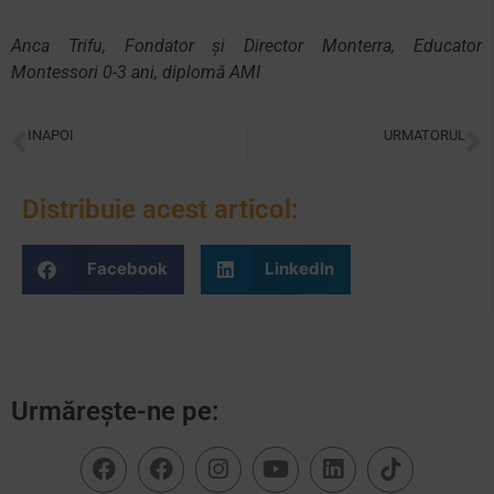
Anca Trifu, Fondator și Director Monterra, Educator
Montessori 0-3 ani, diplomă AMI
INAPOI
URMATORUL
Cum se acomodează copiii la tranziția din Montessori în tradițional?
Ca părinte, ce mă aștept de la un mediu de creșă?
Distribuie acest articol:
Facebook
LinkedIn
Urmărește-ne pe: