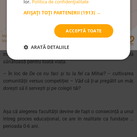
lor.
Politica de confidențialitate
adulților relevanți din viața lui. De aceea, cum alegem să le
vorbim copiilor pe orizontul de creșă are efecte pe termen
AFIȘAȚI TOȚI PARTENERII
(1913) →
foarte lung:
– În loc de
Nu ai voie, nu atinge
– copiii beneficiaza de un
ACCEPTĂ TOATE
mediu pe care îl pot explora în voie
ARATĂ DETALIILE
-În loc de
Nu mai plânge, nu ești bebeluș
–
Da, văd că ești
trist, este în regulă să plângi
– fundație emoțională
sănătoasă pentru toată viața.
– În loc de
De ce nu faci și tu la fel ca Mihai?
– cultivarea
comunității versus competiției –
Văd că ți-ai pregătit un măr,
dorești să îi servești și pe colegii tăi?
Așa că alegerea facultății devine de fapt o consecință a unui
întreg proces educațional, ce are în realitate ca fundație …
perioada 0-6 ani.