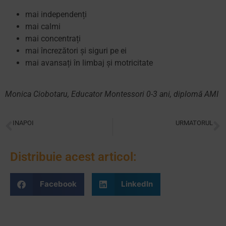
mai independenți
mai calmi
mai concentrați
mai încrezători și siguri pe ei
mai avansați în limbaj și motricitate
Monica Ciobotaru, Educator Montessori 0-3 ani, diplomă AMI
INAPOI
URMATORUL
Când educația Montessori nu funcționează?
Comunitate mixtă vs clasă tradițională. De ce alegem comunitate 6-9 ani în școala Montessori
Distribuie acest articol:
Facebook
LinkedIn