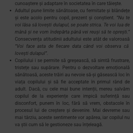
cunoaștere și adaptare în societatea în care tăiește.
Adultul pune limite sănătoase, cu fermitate și blândețe
și este acolo pentru copil, prezent și conștient.
“Nu te
voi lăsa să lovești dulapul, se poate strica. Te voi lua de
mână și ne vom îndepărta până vei reuși să te oprești.”
Consecvența atitudinii adultului este atât de valoroasă
“Voi face asta de fiecare data când voi observa că
lovești dulapul”.
Copilului i se permite să greșească, să simtă frustrare,
tristețe sau supărare. Pentru o dezvoltare emoțională
sănătoasă, aceste trăiri au nevoie să-și găsească loc în
viața copilului și să fie acceptate în primul rând de
adult. Dacă, cu cele mai bune intenții, mereu salvăm
copilul de la experiențe care impică suferință sau
disconfort, punem în loc, fără să vrem, obstacole în
procesul lui de creștere și devenire. Mai devreme sau
mai târziu, aceste sentimente vor apărea, iar copilul nu
va știi cum să le gestioneze sau înțeleagă.