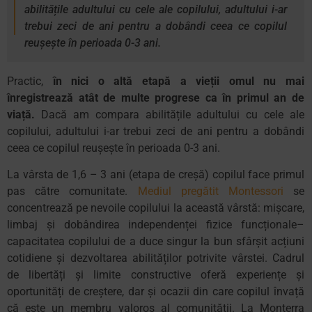
abilitățile adultului cu cele ale copilului, adultului i-ar
trebui zeci de ani pentru a dobândi ceea ce copilul
reușește în perioada 0-3 ani.
Practic,
în nici o altă etapă a vieții omul nu mai
înregistrează atât de multe progrese ca în primul an de
viață.
Dacă am compara abilitățile adultului cu cele ale
copilului, adultului i-ar trebui zeci de ani pentru a dobândi
ceea ce copilul reușește în perioada 0-3 ani.
La vârsta de 1,6 – 3 ani (etapa de creșă) copilul face primul
pas către comunitate.
Mediul pregătit Montessori
se
concentrează pe nevoile copilului la această vârstă: mișcare,
limbaj şi dobândirea independenței fizice funcționale–
capacitatea copilului de a duce singur la bun sfârșit acțiuni
cotidiene și dezvoltarea abilităților potrivite vârstei. Cadrul
de libertăți și limite constructive oferă experiențe şi
oportunități de creștere, dar și ocazii din care copilul învață
că este un membru valoros al comunității. La Monterra