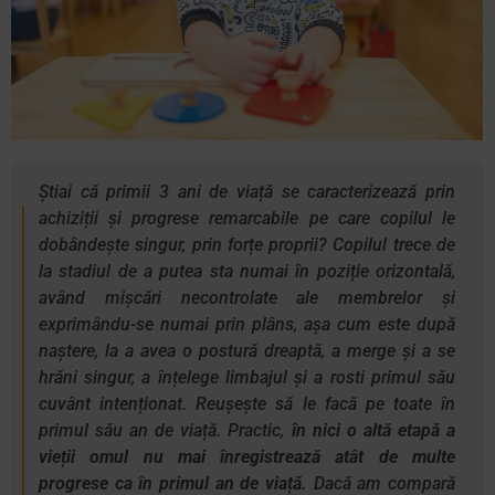
Știai că primii 3 ani de viață se caracterizează prin
achiziții și progrese remarcabile pe care copilul le
dobândește singur, prin forțe proprii? Copilul trece de
la stadiul de a putea sta numai în poziție orizontală,
având mișcări necontrolate ale membrelor și
exprimându-se numai prin plâns, așa cum este după
naștere, la a avea o postură dreaptă, a merge și a se
hrăni singur, a înțelege limbajul și a rosti primul său
cuvânt intenționat. Reușește să le facă pe toate în
primul său an de viață. Practic,
în nici o altă etapă a
vieții omul nu mai înregistrează atât de multe
progrese ca în primul an de viață.
Dacă am compară