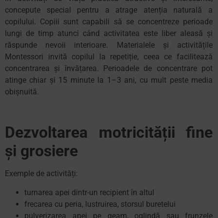
concepute special pentru a atrage atenția naturală a
copilului. Copiii sunt capabili să se concentreze perioade
lungi de timp atunci când activitatea este liber aleasă și
răspunde nevoii interioare. Materialele și activitățile
Montessori invită copilul la repetiție, ceea ce facilitează
concentrarea și învățarea. Perioadele de concentrare pot
atinge chiar și 15 minute la 1–3 ani, cu mult peste media
obișnuită.
Dezvoltarea motricității fine
și grosiere
Exemple de activități:
turnarea apei dintr-un recipient în altul
frecarea cu peria, lustruirea, storsul buretelui
pulverizarea apei pe geam, oglindă sau frunzele