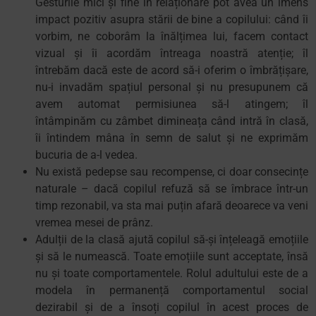
Gesturile mici și fine în relaționare pot avea un imens
impact pozitiv asupra stării de bine a copilului: când îi
vorbim, ne coborâm la înălțimea lui, facem contact
vizual și îi acordăm întreaga noastră atenție; îl
întrebăm dacă este de acord să-i oferim o îmbrățișare,
nu-i invadăm spațiul personal și nu presupunem că
avem automat permisiunea să-l atingem; îl
întâmpinăm cu zâmbet dimineața când intră în clasă,
îi întindem mâna în semn de salut și ne exprimăm
bucuria de a-l vedea.
Nu există pedepse sau recompense, ci doar consecințe
naturale – dacă copilul refuză să se îmbrace într-un
timp rezonabil, va sta mai puțin afară deoarece va veni
vremea mesei de prânz.
Adulții de la clasă ajută copilul să-și înțeleagă emoțiile
și să le numească. Toate emoțiile sunt acceptate, însă
nu și toate comportamentele. Rolul adultului este de a
modela în permanență comportamentul social
dezirabil și de a însoți copilul în acest proces de