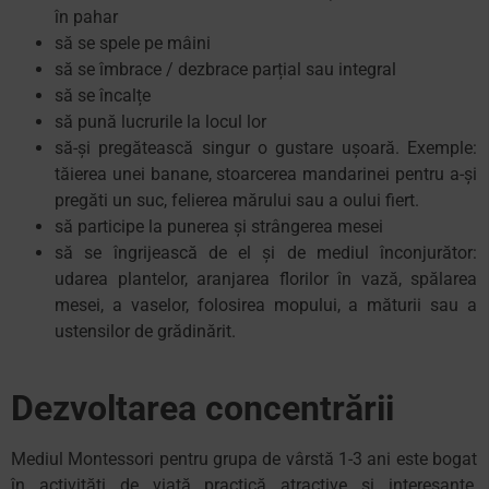
în pahar
să se spele pe mâini
să se îmbrace / dezbrace parțial sau integral
să se încalțe
să pună lucrurile la locul lor
să-și pregătească singur o gustare ușoară. Exemple:
tăierea unei banane, stoarcerea mandarinei pentru a-și
pregăti un suc, felierea mărului sau a oului fiert.
să participe la punerea și strângerea mesei
să se îngrijească de el și de mediul înconjurător:
udarea plantelor, aranjarea florilor în vază, spălarea
mesei, a vaselor, folosirea mopului, a măturii sau a
ustensilor de grădinărit.
Dezvoltarea concentrării
Mediul Montessori pentru grupa de vârstă 1-3 ani este bogat
în activități de viață practică atractive și interesante,