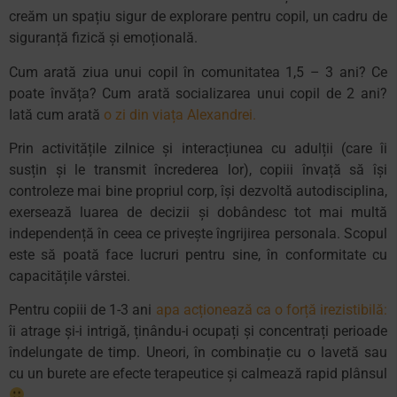
creăm un spațiu sigur de explorare pentru copil, un cadru de
siguranță fizică și emoțională.
Cum arată ziua unui copil în comunitatea 1,5 – 3 ani? Ce
poate învăța? Cum arată socializarea unui copil de 2 ani?
Iată cum arată
o zi din viața Alexandrei.
Prin activitățile zilnice și interacțiunea cu adulții (care îi
susțin și le transmit încrederea lor), copiii învață să își
controleze mai bine propriul corp, își dezvoltă autodisciplina,
exersează luarea de decizii și dobândesc tot mai multă
independență în ceea ce privește îngrijirea personala. Scopul
este să poată face lucruri pentru sine, în conformitate cu
capacitățile vârstei.
Pentru copiii de 1-3 ani
apa acționează ca o forță irezistibilă:
îi atrage și-i intrigă, ținându-i ocupați și concentrați perioade
îndelungate de timp. Uneori, în combinație cu o lavetă sau
cu un burete are efecte terapeutice și calmează rapid plânsul
.