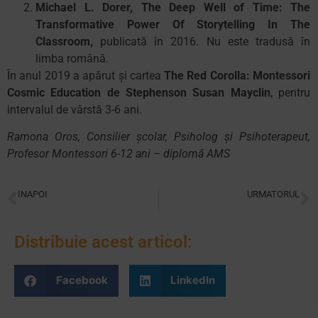
Michael L. Dorer, The Deep Well of Time: The
Transformative Power Of Storytelling In The
Classroom,
publicată în 2016. Nu este tradusă în
limba română.
În anul 2019 a apărut și cartea
The Red Corolla: Montessori
Cosmic Education de Stephenson Susan Mayclin
, pentru
intervalul de vârstă 3-6 ani.
Ramona Oros, Consilier școlar, Psiholog și Psihoterapeut,
Profesor Montessori 6-12 ani – diplomă AMS
INAPOI
URMATORUL
Adultul pregătit Montessori și excelența în educație
Disciplina pozitivă în clasa Montessori
Distribuie acest articol:
Facebook
LinkedIn