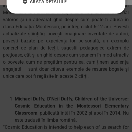
ARATĂ DETALIILE
întreg Curriculum de Educație Cosmică. Create de profesori
Montessori cu mare experiență, aceste cărți sunt un material
valoros și un adevărat ghid despre cum poate fi adusă în
clasă Educația Montessori, pe întreg ciclul 6-12 ani. Povești
actualizate științific, povești imaginare inventate de autori,
povești bazate pe experiența lor personală, un exemplu
concret de plan de lecții, sugestii pedagogice extrem de
prețioase, cât și un ghid despre cum spunem în mod atractiv
o poveste, cum ne pregătim pentru ea, cum ținem audiența
angajată – sunt doar câteva exemple de resurse bogate și
unice care pot fi regăsite în aceste 2 cărți.
Michael Duffy, D’Neil Duffy, Children of the Universe:
Cosmic Education in the Montessori Elementary
Classroom
, publicată întâi în 2002 și apoi în 2014. Nu
este tradusă în limba română.
“Cosmic Education is intended to help each of us search for