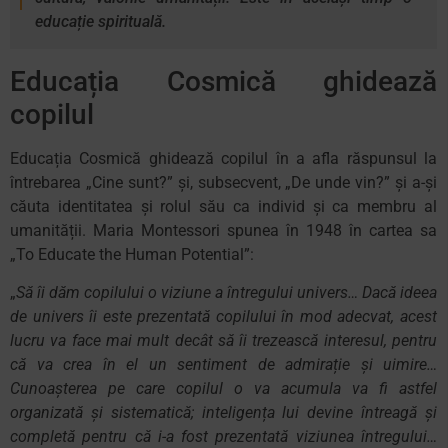
educație spirituală.
Educația Cosmică ghidează
copilul
Educația Cosmică ghidează copilul în a afla răspunsul la
întrebarea „Cine sunt?” și, subsecvent, „De unde vin?” și a-și
căuta identitatea și rolul său ca individ și ca membru al
umanității. Maria Montessori spunea în 1948 în cartea sa
„To Educate the Human Potential”:
„
Să îi dăm copilului o viziune a întregului univers… Dacă ideea
de univers îi este prezentată copilului în mod adecvat, acest
lucru va face mai mult decât să îi trezească interesul, pentru
că va crea în el un sentiment de admirație și uimire…
Cunoașterea pe care copilul o va acumula va fi astfel
organizată și sistematică; inteligența lui devine întreagă și
completă pentru că i-a fost prezentată viziunea întregului…