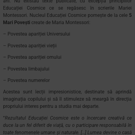
ani. Nu existau texte publicate, cu excepția principiilor
Educației Cosmice ce se regăsesc în scrierile Mariei
Montessori. Nucleul Educației Cosmice pornește de la cele
5
Mari Povești
create de Maria Montessori:
– Povestea apariției Universului
– Povestea apariției vieții
– Povestea apariției omului
– Povestea limbajului
– Povestea numerelor
Acestea sunt lecții impresionistice, destinate să aprindă
imaginația copilului și să îl stimuleze să meargă în direcția
propriului interes pentru a studia mai departe.
“
Rezultatul Educației Cosmice este o încercare creativă ce
duce la un fel diferit de viață, cu o participare responsabilă în
toate fenomenele umane și naturale. […] Lumea devine o casă