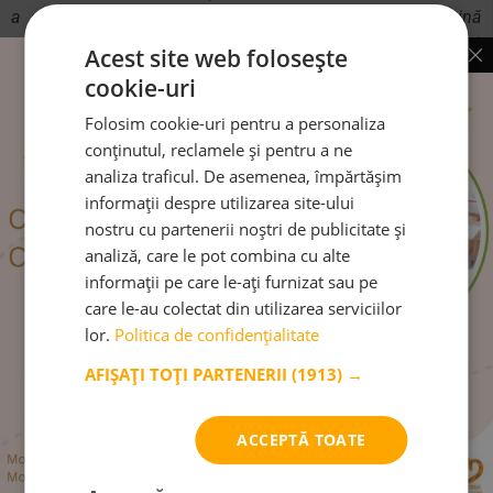
a copiilor sau o gospodărie unde fiecare are o sarcină
cosmică
.” (Camillo Grazzini, 24th International Montessori
Acest site web folosește
Congress 2001.)
cookie-uri
“[…]
Cosmic înseamnă ordine, lumea ca univers și unitate,
Folosim cookie-uri pentru a personaliza
frumusețea ordinii universale, ca opus al dezordinii haosului
.
conținutul, reclamele și pentru a ne
“(Camillo Grazzini, “Maria Montessori’s Cosmic Vision
analiza traficul. De asemenea, împărtășim
Cosmic Plan and Cosmic Educationa, The NAMTA Journal,
informații despre utilizarea site-ului
vol.38, no.1, Winter 2013, reprinted from the 2001 Congress
nostru cu partenerii noștri de publicitate și
Communication)
analiză, care le pot combina cu alte
informații pe care le-ați furnizat sau pe
“
Putem face umanitatea mai bună prin ghidarea copilului în
care le-au colectat din utilizarea serviciilor
a-și construi propriul caracter și a-și dobândi libertatea
lor.
Politica de confidențialitate
morală
.” (Camillo Grazzini, “Maria Montessori’s Cosmic
Vision Cosmic Plan and Cosmic Educationa, The NAMTA
AFIȘAȚI TOȚI PARTENERII
(1913) →
Journal, vol.38, no.1, Winter 2013, reprinted fromthe 2001
Congress Communication)
ACCEPTĂ TOATE
Două cărți recente au pus în cuvinte scrise și publicate,
pornind de la lecțiile originale ale Mariei Montessori, un