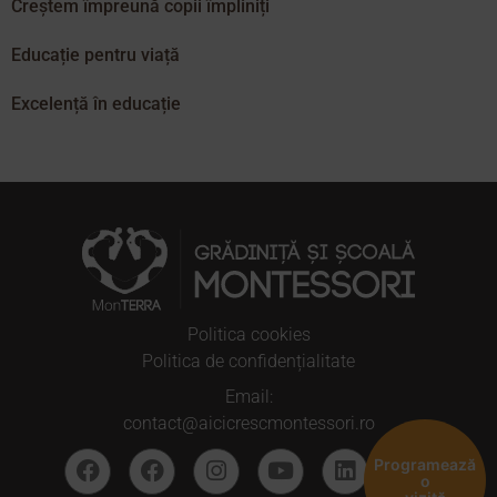
Creștem împreună copii împliniți
Educație pentru viață
Excelență în educație
Politica cookies
Politica de confidențialitate
Email:
contact@aicicrescmontessori.ro
Programează
o