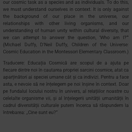
our cosmic task as a species and as individuals. To do this,
we must understand ourselves in context. It is only against
the background of our place in the universe, our
relationships with other living organisms, and our
understanding of human unity within cultural diversity, that
we can attempt to answer the question, ‘Who am I?’”
(Michael Duffy, D’Neil Duffy, Children of the Universe:
Cosmic Education in the Montessori Elementary Classroom.)
Traducere: Educația Cosmică are scopul de a ajuta pe
fiecare dintre noi în cautarea propriei sarcini cosmice, atat ca
aparținători ai speciei umane cât și ca indivizi. Pentru a face
asta, e nevoie să ne înțelegem pe noi înșine în context. Doar
pe fundalul locului nostru în univers, al relațiilor noastre cu
celelalte organisme vii, și al înțelegerii unității umanității în
cadrul diversității culturale putem încerca să răspundem la
întrebarea: „Cine sunt eu?”