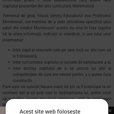
copilului prezentări din aria curriculară Matematică.
Termenul de ghid, folosit pentru Educatorul sau Profesorul
Montessori, are menirea de a reda atitudinea specifică unui
adult din mediul Montessori: acesta nu vine în fața copiilor
să le ofere informații, indicații și interdicții, ci are rolul unui
intermediar:
între copil și resursele sale pe care încă nu știe cum să
le folosească,
între curiozitatea copilului și sursele de satisfacere a ei,
între dorința copilului de a se asocia cu alții și
competențele de care are nevoie pentru a o putea face
constructiv.
Pare ușor să cunoști fiecare copil, să știi ce îl preocupă la un
moment dat și să poți veni în întâmpinarea lui, astfel încât
să valorifici aceste impulsuri interioare, atât de prețioase?
Nu chiar.
Acest site web folosește