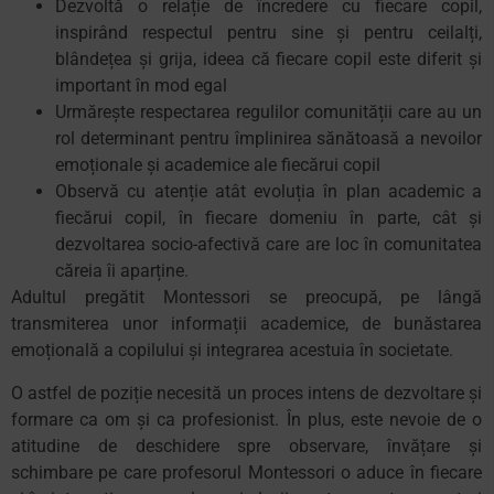
Dezvoltă o relație de încredere cu fiecare copil,
inspirând respectul pentru sine și pentru ceilalți,
blândețea și grija, ideea că fiecare copil este diferit şi
important în mod egal
Urmărește respectarea regulilor comunității care au un
rol determinant pentru împlinirea sănătoasă a nevoilor
emoționale şi academice ale fiecărui copil
Observă cu atenție atât evoluția în plan academic a
fiecărui copil, în fiecare domeniu în parte, cât și
dezvoltarea socio-afectivă care are loc în comunitatea
căreia îi aparține.
Adultul pregătit Montessori se preocupă, pe lângă
transmiterea unor informații academice, de bunăstarea
emoțională a copilului și integrarea acestuia în societate.
O astfel de poziție necesită un proces intens de dezvoltare și
formare ca om și ca profesionist. În plus, este nevoie de o
atitudine de deschidere spre observare, învățare și
schimbare pe care profesorul Montessori o aduce în fiecare