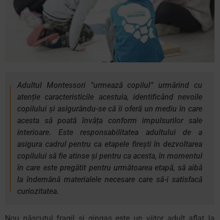
Adultul Montessori ”urmează copilul” urmărind cu
atenție caracteristicile acestuia, identificând nevoile
copilului și asigurându-se că îi oferă un mediu în care
acesta să poată învăța conform impulsurilor sale
interioare. Este responsabilitatea adultului de a
asigura cadrul pentru ca etapele firești în dezvoltarea
copilului să fie atinse și pentru ca acesta, în momentul
în care este pregătit pentru următoarea etapă, să aibă
la îndemână materialele necesare care să-i satisfacă
curiozitatea.
Nou născutul fragil și gingaș este un viitor adult aflat la