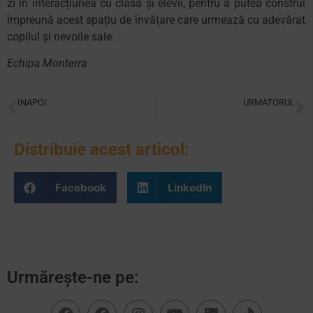
zi în interacțiunea cu clasa și elevii, pentru a putea construi
împreună acest spațiu de învățare care urmează cu adevărat
copilul și nevoile sale.
Echipa Monterra
INAPOI
URMATORUL
Copiii sunt educatori
Ce înseamnă Educația Cosmică în Montessori
Distribuie acest articol:
Facebook
LinkedIn
Urmărește-ne pe: