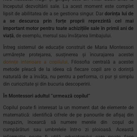
începutul dezvoltării sale. La acest moment este complet
lipsit de abilitatea de a se gestiona singur. Dar
dorința lui de
a se descurca prin forțe proprii reprezintă cel mai
important motor pentru toate achizițiile sale în primii ani de
viață
, de exemplu, mersul sau învățarea limbajului.
Întreg sistemul de educație construit de Maria Montessori
urmărește protejarea, susținerea și încurajarea acestei
dorințe interioare a copilului
. Filosofia centrală a acestei
metode pleacă de la ideea că fiecare copil are o dorință
naturală de a învăța, nu pentru a performa, ci pur și simplu
din curiozitate și din bucuria descoperirii.
În Montessori a
dultul ”urmează copilul”
Copilul poate fi interesat la un moment dat de elemente de
matematică: identifică cifrele de pe panourile de afișaj din
magazin, încearcă să numere merele din coșul de
cumpărături sau umbrelele într-o zi ploioasă. Această
informație poate fi utilă educatorului care poate face