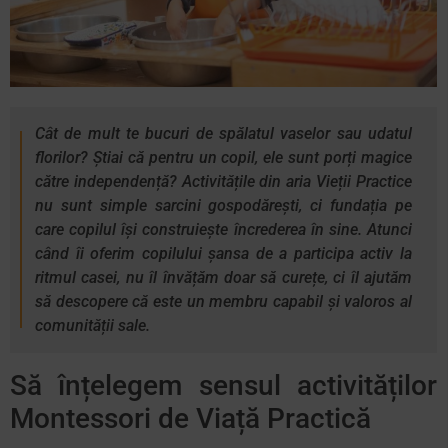
Cât de mult te bucuri de spălatul vaselor sau udatul
florilor? Știai că pentru un copil, ele sunt porți magice
către independență? Activitățile din aria Vieții Practice
nu sunt simple sarcini gospodărești, ci fundația pe
care copilul își construiește încrederea în sine. Atunci
când îi oferim copilului șansa de a participa activ la
ritmul casei, nu îl învățăm doar să curețe, ci îl ajutăm
să descopere că este un membru capabil și valoros al
comunității sale.
Să înțelegem sensul activităților
Montessori de Viață Practică