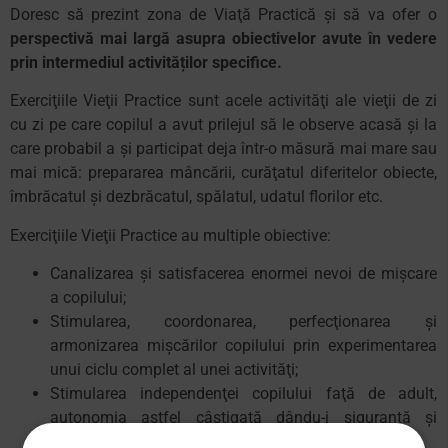
Doresc să prezint zona de Viaţă Practică şi să va ofer o
perspectivă mai largă asupra obiectivelor avute în vedere
prin intermediul activităților specifice.
Exerciţiile Vieţii Practice sunt acele activităţi ale vieţii de zi
cu zi pe care copilul a avut prilejul să le observe acasă şi la
care probabil a şi participat deja într-o măsură mai mare sau
mai mică: prepararea mâncării, curăţatul diferitelor obiecte,
îmbrăcatul şi dezbrăcatul, spălatul, udatul florilor etc.
Exerciţiile Vieţii Practice au multiple obiective:
Canalizarea şi satisfacerea enormei nevoi de mişcare
a copilului;
Stimularea, coordonarea, perfecţionarea şi
armonizarea mişcărilor copilului prin experimentarea
unui ciclu complet al unei activităţi;
Stimularea independenţei copilului faţă de adult,
autonomia astfel câştigată dându-i siguranţă şi
încredere în sine;