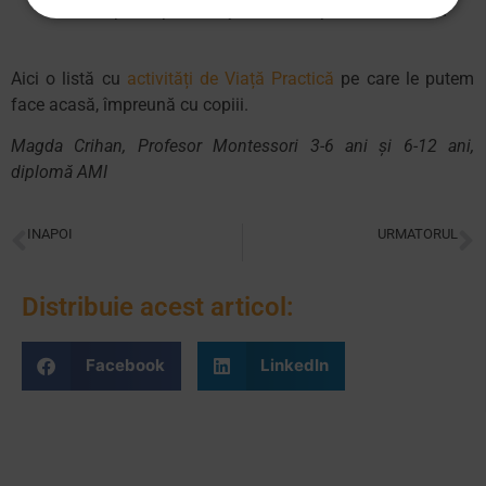
care să participe la viaţa comunităţii în care trăiesc.
Aici o listă cu
activități de Viață Practică
pe care le putem
face acasă, împreună cu copiii.
Magda Crihan, Profesor Montessori 3-6 ani și 6-12 ani,
diplomă AMI
INAPOI
URMATORUL
Despre pedepse si recompense
Pe când eram două comunități și o părticică
Distribuie acest articol:
Facebook
LinkedIn