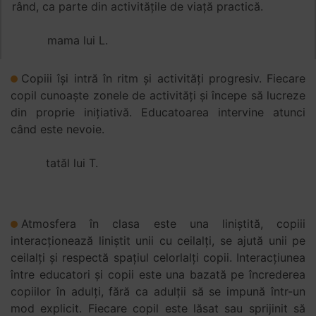
rând, ca parte din activitățile de viață practică.
mama lui L.
Copiii își intră în ritm și activități progresiv. Fiecare
copil cunoaște zonele de activități și începe să lucreze
din proprie inițiativă. Educatoarea intervine atunci
când este nevoie.
tatăl lui T.
Atmosfera în clasa este una liniștită, copiii
interacționează liniștit unii cu ceilalți, se ajută unii pe
ceilalți și respectă spațiul celorlalți copii. Interacțiunea
între educatori și copii este una bazată pe încrederea
copiilor în adulți, fără ca adulții să se impună într-un
mod explicit. Fiecare copil este lăsat sau sprijinit să