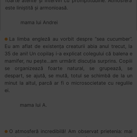
foarte atente și intervin cu promptitudine. Atmosfera
este liniștită și armonioasă.
mama lui Andrei
La limba engleză au vorbit despre “sea cucumber”.
Eu am aflat de existența creaturii abia anul trecut, la
35 de ani! Un copilaș i-a explicat colegului că balena e
mamifer, nu pește…am urmărit discuția surprins. Copiii
se organizează foarte natural, se grupează, se
despart, se ajută, se mută, totul se schimbă de la un
minut la altul, parcă ar fi o microsocietate cu regulile
ei.
mama lui A.
O atmosferă incredibilă! Am observat prietenia: mai