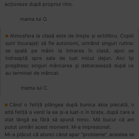
acționeze după propriul ritm.
mama lui O.
Atmosfera la clasă este de liniște și echilibru. Copiii
sunt încurajați să fie autonomi, urmând singuri rutina:
se spală pe mâini la intrarea în clasă, apoi se
îndreaptă spre sala de luat micul dejun. Aici își
pregătesc singuri mâncarea și debarasează după ce
au terminat de mâncat.
mama lui C.
Când o fetiță plângea după bunica abia plecată, o
altă fetiță a venit la ea și-a luat-o în brațe, după care a
stat lângă ea fără să spună nimic. Mă bucur că am
putut urmări acest moment. M-a impresionat.
Mi-a plăcut că atunci când apar “probleme”, acestea se