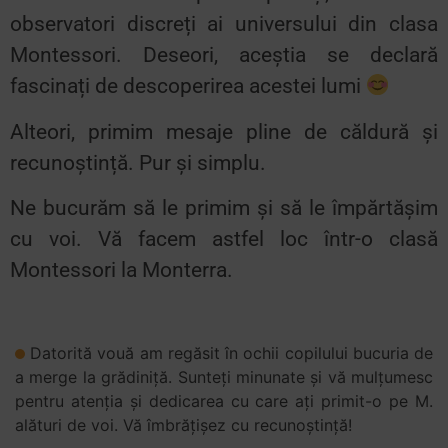
observatori discreți ai universului din clasa
Montessori. Deseori, aceștia se declară
fascinați de descoperirea acestei lumi
Alteori, primim mesaje pline de căldură și
recunoștință. Pur și simplu.
Ne bucurăm să le primim și să le împărtășim
cu voi. Vă facem astfel loc într-o clasă
Montessori la Monterra.
Datorită vouă am regăsit în ochii copilului bucuria de
a merge la grădiniță. Sunteți minunate și vă mulțumesc
pentru atenția și dedicarea cu care ați primit-o pe M.
alături de voi. Vă îmbrățișez cu recunoștință!