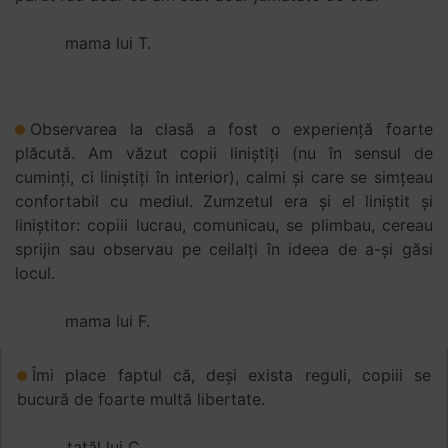
mama lui T.
Observarea la clasă a fost o experiență foarte
plăcută. Am văzut copii liniștiți (nu în sensul de
cuminți, ci liniștiți în interior), calmi și care se simțeau
confortabil cu mediul. Zumzetul era și el liniștit și
liniștitor: copiii lucrau, comunicau, se plimbau, cereau
sprijin sau observau pe ceilalți în ideea de a-și găsi
locul.
mama lui F.
Îmi place faptul că, deși exista reguli, copiii se
bucură de foarte multă libertate.
tatăl lui C.