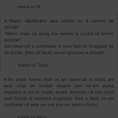
mama lui M.
"Mami, săptămâna asta vorbim cu 4 oameni de
știință!"
"Mami, vreau să ajung mai repede la școală să termin
poezia!"
Am observat o schimbare în bine față de începutul de
an școlar. Știm că faceți lucruri grozave la școală!
mama lui Tudor
Îmi place foarte mult ce am observat la clasă, am
avut chiar de învățat despre cum ne-am putea
organiza și noi, în liniște, acasă. Apreciez că toți copiii
sunt liniștiți și lucrează organizat. Încă o dată, mi-am
confirmat că este cel mai bun loc pentru Petru.
mama lui Petru