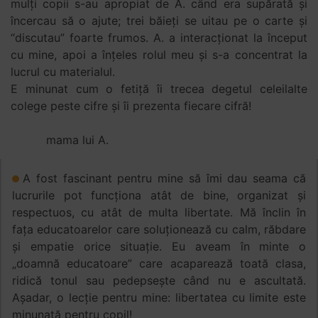
mulți copii s-au apropiat de A. când era supărată și
încercau să o ajute; trei băieți se uitau pe o carte și
“discutau” foarte frumos. A. a interacționat la început
cu mine, apoi a înțeles rolul meu și s-a concentrat la
lucrul cu materialul.
E minunat cum o fetiță îi trecea degetul celeilalte
colege peste cifre și îi prezenta fiecare cifră!
mama lui A.
A fost fascinant pentru mine să îmi dau seama că
lucrurile pot funcționa atât de bine, organizat și
respectuos, cu atât de multa libertate. Mă înclin în
fața educatoarelor care soluționează cu calm, răbdare
și empatie orice situație. Eu aveam în minte o
„doamnă educatoare” care acaparează toată clasa,
ridică tonul sau pedepsește când nu e ascultată.
Așadar, o lecție pentru mine: libertatea cu limite este
minunată pentru copil!