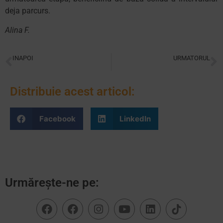
deja parcurs.
Alina F.
INAPOI
URMATORUL
“Și… ce ai făcut azi?”
„Mă simt ușurată și recunoscătoare”, părinți 2014
Distribuie acest articol:
Facebook
LinkedIn
Urmărește-ne pe: