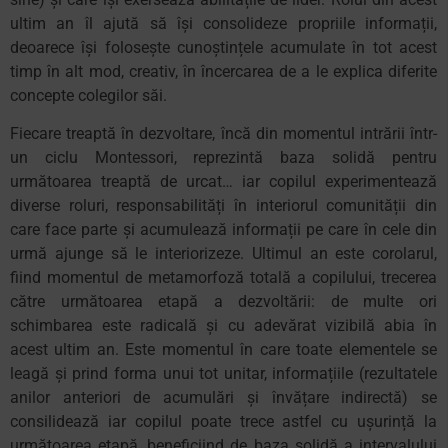
ultim an îl ajută să își consolideze propriile informații,
deoarece își folosește cunoștințele acumulate în tot acest
timp în alt mod, creativ, în încercarea de a le explica diferite
concepte colegilor săi.
Fiecare treaptă în dezvoltare, încă din momentul intrării într-
un ciclu Montessori, reprezintă baza solidă pentru
următoarea treaptă de urcat… iar copilul experimentează
diverse roluri, responsabilități în interiorul comunității din
care face parte și acumulează informații pe care în cele din
urmă ajunge să le interiorizeze. Ultimul an este corolarul,
fiind momentul de metamorfoză totală a copilului, trecerea
către următoarea etapă a dezvoltării: de multe ori
schimbarea este radicală și cu adevărat vizibilă abia în
acest ultim an. Este momentul în care toate elementele se
leagă și prind forma unui tot unitar, informațiile (rezultatele
anilor anteriori de acumulări și învățare indirectă) se
consilidează iar copilul poate trece astfel cu ușurință la
următoarea etapă, beneficiind de baza solidă a intervalului