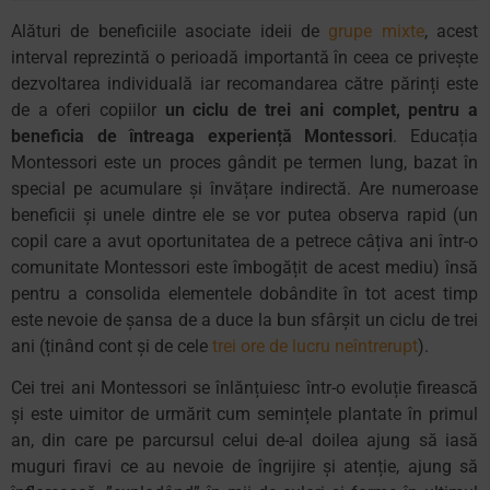
Alături de beneficiile asociate ideii de
grupe mixte
, acest
interval reprezintă o perioadă importantă în ceea ce privește
dezvoltarea individuală iar recomandarea către părinți este
de a oferi copiilor
un ciclu de trei ani complet, pentru a
beneficia de întreaga experiență Montessori
. Educația
Montessori este un proces gândit pe termen lung, bazat în
special pe acumulare și învățare indirectă. Are numeroase
beneficii și unele dintre ele se vor putea observa rapid (un
copil care a avut oportunitatea de a petrece câțiva ani într-o
comunitate Montessori este îmbogățit de acest mediu) însă
pentru a consolida elementele dobândite în tot acest timp
este nevoie de șansa de a duce la bun sfârșit un ciclu de trei
ani (ținând cont și de cele
trei ore de lucru neîntrerupt
).
Cei trei ani Montessori se înlănțuiesc într-o evoluție firească
și este uimitor de urmărit cum semințele plantate în primul
an, din care pe parcursul celui de-al doilea ajung să iasă
muguri firavi ce au nevoie de îngrijire și atenție, ajung să