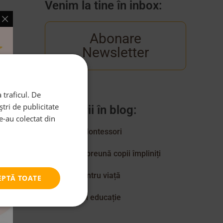
Venim la tine în inbox:
Abonare
Newsletter
capătă
esc
 traficul. De
tri de publicitate
Categorii în blog:
le-au colectat din
Aici cresc Montessori
Creștem împreună copii împliniți
Educație pentru viață
EPTĂ TOATE
Excelență în educație