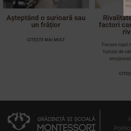
Așteptând o surioară sau
Rivalitat
un frățior
factori c
ri
CITEȘTE MAI MULT
Fiecare copil r
funcţie de vâr
emoţional
CITE
P
Politic