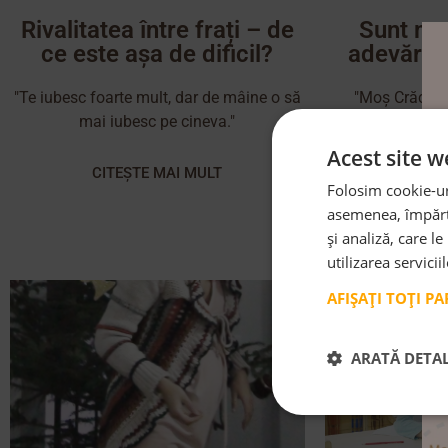
Rivalitatea între frați – de
Sunt ma
ce este așa de dificil?
adevărat
"Te iubesc foarte mult, dar de mâine o să
"Moș Crăciun 
mai iubesc pe cineva."
speranț
Acest site w
CITEȘTE MAI MULT
CITE
Folosim cookie-uri
asemenea, împărtă
și analiză, care l
utilizarea servicii
AFIȘAȚI TOȚI P
ARATĂ DETAL