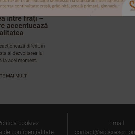
ea între fraţi –
are accentuează
valitatea
eacţionează diferit, în
sta şi dezvoltarea lui
ă la acel moment.
ȘTE MAI MULT
olitica cookies
Email:
a de confidențialitate
contact@aicicrescmont