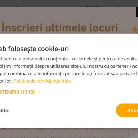
Călătorește,
ma și tata cu
experimentează,
 Moș Crăciun?
descoperă lumea!
este iubire și magie,
Puși în fața unor provocări, copiii 
ă și fericire."
încredere în forțele proprii și găs
eb folosește cookie-uri
resurse pe
ȘTE MAI MULT
 pentru a personaliza conținutul, reclamele și pentru a ne analiza
șim informații despre utilizarea site-ului nostru cu partenerii noș
CITEȘTE MAI MULT
e pot combina cu alte informații pe care le-ați furnizat sau pe care 
lor lor.
Politica de confidențialitate
ARTENERII
(1913) →
IILE
ACC