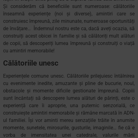
Și considerăm că beneficiile sunt numeroase: călătoriile
înseamnă experiențe (noi și diverse), amintiri care se
construiesc împreună, zile minunate, numeroase oportunități
de învățare… Îndemnul nostru este ca, dacă aveți ocazia, să
construiți acest obicei în familie și să călătoriți mult alături
de copii, să descoperiți lumea împreună și construiți o viață
cu amintiri memorabile!
Călătoriile unesc
Experiențele comune unesc. Călătoriile prilejuiesc întâlnirea
cu evenimente inedite, amuzante și pline de bucurie, noul,
obstacole și momente dificile gestionate împreună. Copiii
sunt încântați să descopere lumea alături de părinți, este o
experiență care îi aproprie, una puternic senzorială, ce
construiește amintiri memorabile și rămâne marcată în ADN-
ul familiei. Își vor aminti mereu senzațiile trăite în anumite
momente, sunetele, mirosurile, gusturile, imaginile… fie că e
vorba de imensitatea unei catedrale, valurile mării