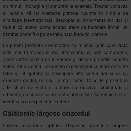
cu ritmul, intonațiile și sonoritățile acesteia. Treptat vor avea
și ocazia să își exerseze primele cuvinte în limbile de
circulație internațională, descoperind importanța lor dar și
faptul că uneori comunicarea trece de barierele limbii: un
zâmbet poate fi o punte minunată între doi oameni.
Le putem prezenta diversitatea ca mijlocul prin care viața
este mai frumoasă și mai interesantă și, prin comparație,
avem astfel ocazia să le vorbim și despre propriile noastre
valori. Atunci când îi expunem experiențelor culinare de toate
felurile, îl ajutăm să descopere alte culturi dar și să își
exerseze gustul, mirosul, simțul critic. Când le prezentăm
alte stiluri de viață îi ajutăm să observe similarități și
diferențe, să învețe că nu toată lumea este (și trebuie să fie)
identică și că experiențele diferă.
Călătoriile lărgesc orizontul
Lumea înseamnă opțiuni. Depășind granițele propriei