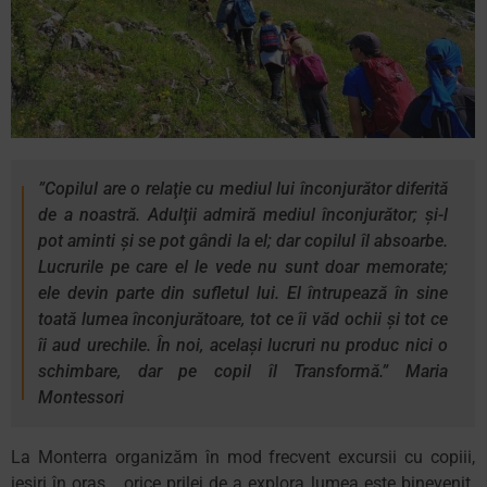
”Copilul are o relaţie cu mediul lui înconjurător diferită
de a noastră. Adulţii admiră mediul înconjurător; şi-l
pot aminti şi se pot gândi la el; dar copilul îl absoarbe.
Lucrurile pe care el le vede nu sunt doar memorate;
ele devin parte din sufletul lui. El întrupează în sine
toată lumea înconjurătoare, tot ce îi văd ochii şi tot ce
îi aud urechile. În noi, acelaşi lucruri nu produc nici o
schimbare, dar pe copil îl Transformă.” Maria
Montessori
La Monterra organizăm în mod frecvent excursii cu copiii,
ieșiri în oraș… orice prilej de a explora lumea este binevenit.