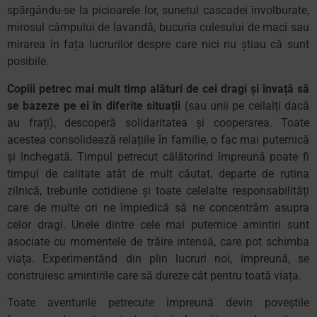
spărgându-se la picioarele lor, sunetul cascadei învolburate,
mirosul câmpului de lavandă, bucuria culesului de maci sau
mirarea în fața lucrurilor despre care nici nu știau că sunt
posibile.
Copiii petrec mai mult timp alături de cei dragi și învață să
se bazeze pe ei în diferite situații
(sau unii pe ceilalți dacă
au frați), descoperă solidaritatea și cooperarea. Toate
acestea consolidează relațiile în familie, o fac mai puternică
și închegată. Timpul petrecut călătorind împreună poate fi
timpul de calitate atât de mult căutat, departe de rutina
zilnică, treburile cotidiene și toate celelalte responsabilități
care de multe ori ne împiedică să ne concentrăm asupra
celor dragi. Unele dintre cele mai puternice amintiri sunt
asociate cu momentele de trăire intensă, care pot schimba
viața. Experimentănd din plin lucruri noi, împreună, se
construiesc amintirile care să dureze cât pentru toată viața.
Toate aventurile petrecute împreună devin poveștile