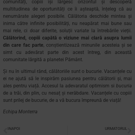
comunități, copiii își lărgesc orizontul și descoperă
multitudinea de oportunități ce îi așteaptă, înțeleg că au
nenumărate alegeri posibile. Călătoria deschide mintea și
inima către infinite posibilități, nu neapărat mai bune sau
mai rele, ci doar diferite, soluții variate la întrebările vieții.
Călătorind, copiii capătă o viziune mai clară asupra lumii
din care fac parte
, conștientizează minunile acesteia și se
simt cu adevărat parte din acest întreg, din această
comunitate lărgită a planetei Pământ.
Și nu în ultimul rând, călătoriile sunt o bucurie. Vacanțele cu
ei ne ajută să le inspirăm pasiunea pentru călătorii și, mai
ales pentru viață. Accesul la adevaratul optimism si
bucuria
de a trăi, din plin, cu nesaț și nerăbdare. Vacanțele cu copiii
sunt prilej de bucurie, de a vă bucura împreună de viață!
Echipa Monterra
INAPOI
URMATORUL
Al patrulea plan de dezvoltare
8 principii Montessori validate științific (II)