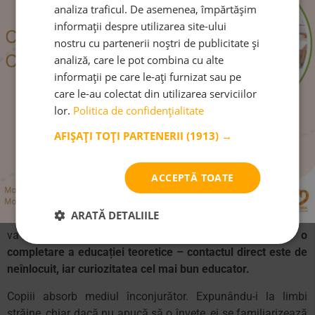
analiza traficul. De asemenea, împărtășim
înșiși într-o lumină diferită.
informații despre utilizarea site-ului
Intrând în contact cu diversele culturi, având posibilitatea de
nostru cu partenerii noștri de publicitate și
a observa cum trăiesc alți oameni, descoperind atât de
analiză, care le pot combina cu alte
multe diferențe, copiii devin mai deschiși, capabili să
informații pe care le-ați furnizat sau pe
aprecieze diversitatea culturală și să se bucure de ea.
care le-au colectat din utilizarea serviciilor
Călătoriile dezvoltă empatia și înțelegerea perspectivei
lor.
Politica de confidențialitate
celorlalți. Sunt revelatoare și ne învață și despre noi înșine.
AFIȘAȚI TOȚI PARTENERII
(1913) →
Călătoriile educă
ACCEPTĂ TOATE
Mereu e ceva nou de descoperit și învățat într-o călătorie. Fie
că e vorba de marile muzee, de experiențe în mijlocul naturiii,
ARATĂ DETALIILE
interacțiunea cu localnicii, interesul copilului este stârnit și îl
va mâna în noile descoperiri, către învățare.
Sunt o
completare a educației teoretice – contactul direct este de
neînlocuit, iar curiozitatea cel mai bun educator.
Copiii absorb mediul înconjurător. Expunându-i la limbi
străine, chiar dacă nu apucă să o învețe, ei se familiarizează