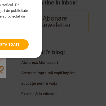
Venim la tine în inbox:
 traficul. De
tri de publicitate
le-au colectat din
Abonare
Newsletter
EPTĂ TOATE
Categorii în blog:
Aici cresc Montessori
Creștem împreună copii împliniți
Educație pentru viață
Excelență în educație