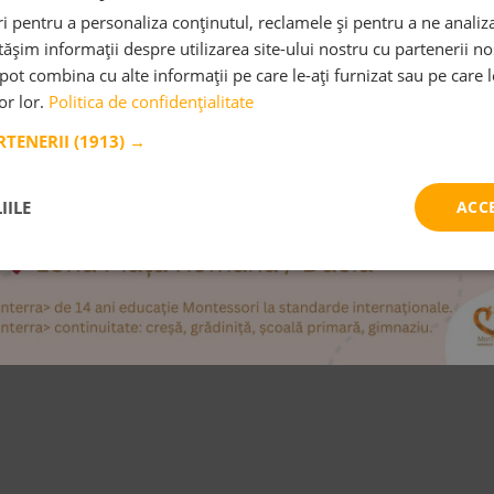
 pentru a personaliza conținutul, reclamele și pentru a ne analiza
șim informații despre utilizarea site-ului nostru cu partenerii noș
e pot combina cu alte informații pe care le-ați furnizat sau pe care 
lor lor.
Politica de confidențialitate
ARTENERII
(1913) →
IILE
ACC