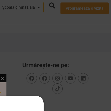
Școală gimnazială
Programează o vizită
Urmărește-ne pe: