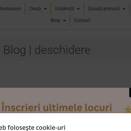
Montessori
Creșă
Grădiniță
Școală primară
Blog
Contact
Blog | deschidere
eb folosește cookie-uri