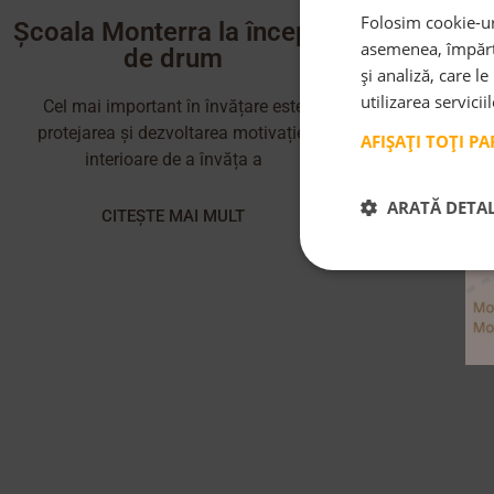
Folosim cookie-uri
Școala Monterra la început
asemenea, împărtă
de drum
și analiză, care l
utilizarea servicii
Cel mai important în învățare este
protejarea și dezvoltarea motivației
AFIȘAȚI TOȚI P
interioare de a învăța a
ARATĂ DETAL
CITEȘTE MAI MULT