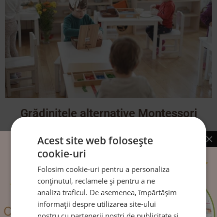
Grădiniţele alternative Montessori
Montessori este, practic, o metodă de viaţă.
Acest site web folosește
cookie-uri
CITEȘTE MAI MULT
Folosim cookie-uri pentru a personaliza
conținutul, reclamele și pentru a ne
analiza traficul. De asemenea, împărtășim
informații despre utilizarea site-ului
nostru cu partenerii noștri de publicitate și