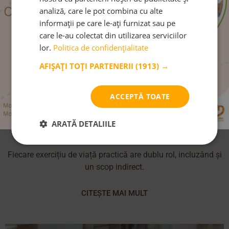
analiză, care le pot combina cu alte
informații pe care le-ați furnizat sau pe
care le-au colectat din utilizarea serviciilor
lor.
Politica de confidențialitate
AFIȘAȚI TOȚI PARTENERII
(1913) →
ACCEPTĂ TOATE
ARATĂ DETALIILE
Ariile curriculare: Viață practică
Fiecare exercițiu de viață practică are dublu rol, incluzând și
un scop indirect.
CITEȘTE MAI MULT