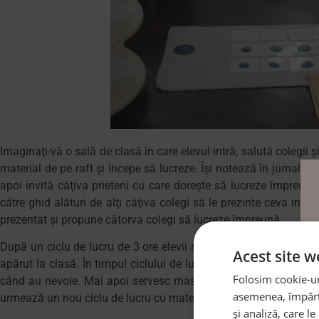
Imaginaţi-vă o sală de clasă în care elevul intră, salută colegii 
material de pe raft şi începe să lucreze. Îşi notează în jurnal ora
apoi invită câţiva prieteni cu care doreşte să lucreze împreună
către ghid alături de alţi câţiva colegi să le prezinte ceva inter
prezentat şi propune câtorva colegi să lucreze împreună.
După un ciclu de lucru de 3 ore elevii se adună pentru a-și împăr
Acest site w
apărut la clasă. În timpul ciclului de lucru de 3 ore elevii au l
Folosim cookie-uri
când au nevoie. Mai apoi servesc masa de prânz, după care ies 
asemenea, împărtă
urmează un nou ciclu de lucru cu materiale Montessori de 2-3 o
și analiză, care l