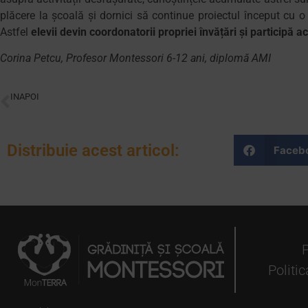
plăcere la școală și dornici să continue proiectul început cu 
Astfel
elevii devin coordonatorii propriei învățări și participă ac
Corina Petcu, Profesor Montessori 6-12 ani, diplomă AMI
INAPOI
De vorbă cu echipa Monterra: Sabina Voinea
Distribuie acest articol:
Faceb
P
Politic