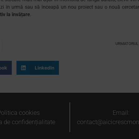
o zi în urmă sau să înceapă un nou proiect sau o nouă cercetar
tiv la învățare
.
URMATORUL
Ce este AMI?
ook
LinkedIn
olitica cookies
Email:
a de confidențialitate
contact@aicicrescmont