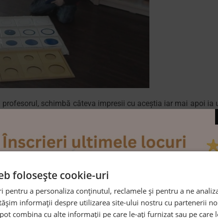
și profesorul, schimbă câteva impresii cu aceștia iar mai apoi ia 
 la care a început activitatea şi câteva observaţii la finalul ei. M
. De asemenea notează în jurnal. Puţin mai târziu este invitat 
esant. Intrigat de cele auzite doreşte şi el să lucreze cu material
tășii diferite impresii și pentru a discuta diferite probleme ce 
eb folosește cookie-uri
ibertatea de a merge la toaletă sau de a face pauze de lucru atun
 pentru a personaliza conținutul, reclamele și pentru a ne analiza
în curte sau merg în parc. La întoarcerea în sala de clasă elev
șim informații despre utilizarea site-ului nostru cu partenerii noș
re.
e pot combina cu alte informații pe care le-ați furnizat sau pe care 