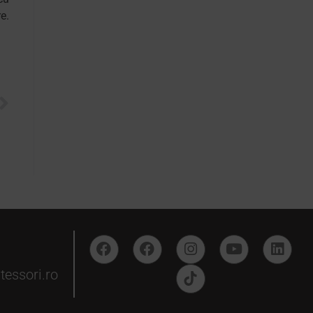
e.
essori.ro