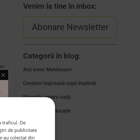
Venim la tine în inbox:
Abonare Newsletter
Categorii în blog:
un
Aici cresc Montessori
ai
de
Creștem împreună copii împliniți
ul
Educație pentru viață
au
Excelență în educație
ci
 traficul. De
ii
tri de publicitate
le-au colectat din