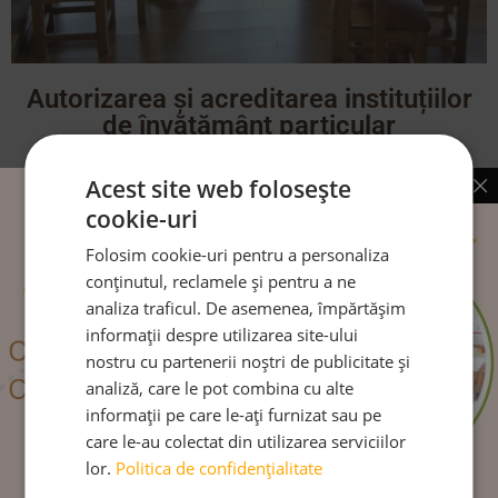
Autorizarea și acreditarea instituțiilor
de învățământ particular
CITEȘTE MAI MULT
Acest site web folosește
cookie-uri
Folosim cookie-uri pentru a personaliza
conținutul, reclamele și pentru a ne
Urmărește-ne pe:
analiza traficul. De asemenea, împărtășim
informații despre utilizarea site-ului
nostru cu partenerii noștri de publicitate și
analiză, care le pot combina cu alte
informații pe care le-ați furnizat sau pe
care le-au colectat din utilizarea serviciilor
lor.
Politica de confidențialitate
Venim la tine în inbox: