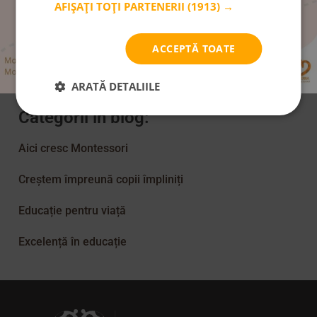
AFIȘAȚI TOȚI PARTENERII
(1913) →
Abonare Newsletter
ACCEPTĂ TOATE
ARATĂ DETALIILE
Categorii în blog:
Aici cresc Montessori
Creștem împreună copii împliniți
Educație pentru viață
Excelență în educație