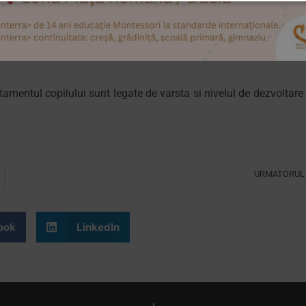
amentul copilului sunt legate de varsta si nivelul de dezvoltare 
URMATORUL
Perioadele senzitive
ook
LinkedIn