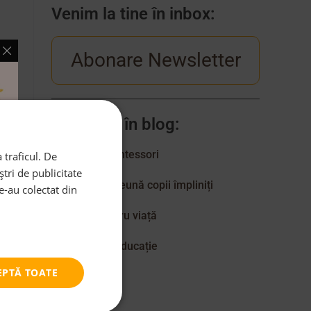
Venim la tine în inbox:
Abonare Newsletter
Categorii în blog:
Aici cresc Montessori
 traficul. De
tri de publicitate
Creștem împreună copii împliniți
le-au colectat din
Educație pentru viață
e”
Excelență în educație
ăm
să
EPTĂ TOATE
oy