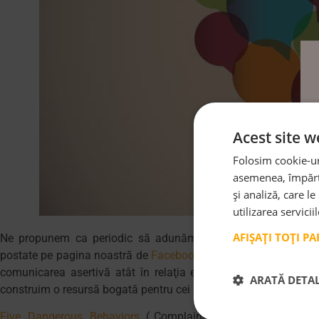
Acest site w
Folosim cookie-uri
asemenea, împărtă
și analiză, care l
utilizarea servicii
AFIȘAȚI TOȚI P
Ne propunem ca periodic să adunăm într-un articol dedicat t
postate pe pagina noastră de
Facebook
(și nu numai) în ultim
comunicarea asertivă atât în relaţia educatoare-copii cât şi i
ARATĂ DETAL
construim o resursă bogată pentru cei interesați de această abo
Five Dangerous Behaviors
(„Complaining. Criticizing. Comp