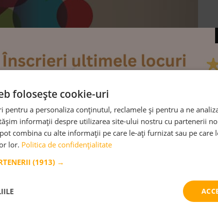
eb folosește cookie-uri
 pentru a personaliza conținutul, reclamele și pentru a ne analiza
șim informații despre utilizarea site-ului nostru cu partenerii noș
e pot combina cu alte informații pe care le-ați furnizat sau pe care 
lor lor.
Politica de confidențialitate
ARTENERII
(1913) →
oate informațiile interesante legate de subiectul ”Comunicar
a lună. La Monterra cultivăm o atmosferă de respect și promov
n relatia părinți-grădiniță. În cadrul acestui demers încercăm 
IILE
ACC
rdare.
aring. Competing. Contending. – Five behaviors that destr