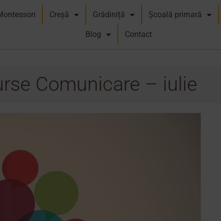
Montessori
Creșă
Grădiniță
Școală primară
Blog
Contact
rse Comunicare – iulie