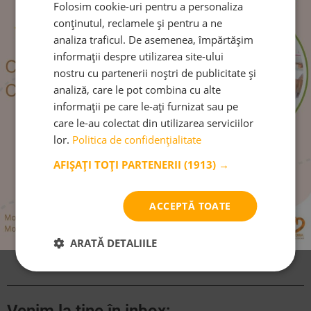
Folosim cookie-uri pentru a personaliza
Cursive handwriting – a dying art or an essential skill?
conținutul, reclamele și pentru a ne
analiza traficul. De asemenea, împărtășim
INAPOI
URMATORUL
informații despre utilizarea site-ului
Matematica de zi cu zi
Copilul este hârtia de turnesol a părintelui
nostru cu partenerii noștri de publicitate și
analiză, care le pot combina cu alte
Distribuie acest articol:
informații pe care le-ați furnizat sau pe
care le-au colectat din utilizarea serviciilor
Facebook
LinkedIn
lor.
Politica de confidențialitate
AFIȘAȚI TOȚI PARTENERII
(1913) →
ACCEPTĂ TOATE
Urmărește-ne pe:
ARATĂ DETALIILE
Venim la tine în inbox: