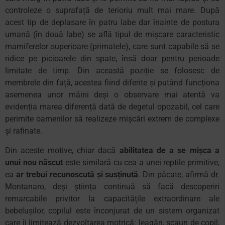
controleze o suprafață de terioriu mult mai mare. După
acest tip de deplasare în patru labe dar înainte de postura
umană (în două labe) se află tipul de mișcare caracteristic
mamiferelor superioare (primatele), care sunt capabile să se
ridice pe picioarele din spate, însă doar pentru perioade
limitate de timp. Din această poziție se folosesc de
membrele din față, acestea fiind diferite și putând funcționa
asemenea unor mâini deși o observare mai atentă va
evidenția marea diferență dată de degetul opozabil, cel care
perimite oamenilor să realizeze mișcări extrem de complexe
și rafinate.
Din aceste motive, chiar dacă
abilitatea de a se mișca a
unui nou născut
este similară cu cea a unei reptile primitive,
ea
ar trebui recunoscută și susținută
. Din păcate, afirmă dr.
Montanaro, deși știința continuă să facă descoperiri
remarcabile privitor la capacitățile extraordinare ale
bebelușilor, copilul este înconjurat de un sistem organizat
care îi limitează dezvoltarea motrică: leagăn, scaun de copil,