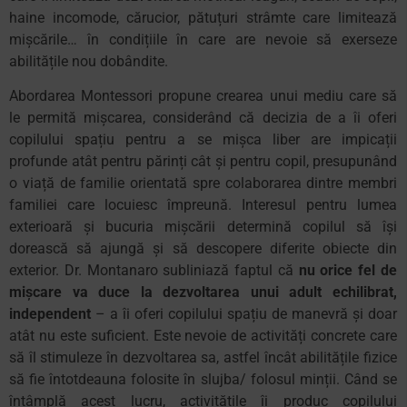
haine incomode, cărucior, pătuțuri strâmte care limitează
mișcările… în condițiile în care are nevoie să exerseze
abilitățile nou dobândite.
Abordarea Montessori propune crearea unui mediu care să
le permită mișcarea, considerând că decizia de a îi oferi
copilului spațiu pentru a se mișca liber are impicații
profunde atât pentru părinți cât și pentru copil, presupunând
o viață de familie orientată spre colaborarea dintre membri
familiei care locuiesc împreună. Interesul pentru lumea
exterioară și bucuria mișcării determină copilul să își
dorească să ajungă și să descopere diferite obiecte din
exterior. Dr. Montanaro subliniază faptul că
nu orice fel de
mișcare va duce la dezvoltarea unui adult echilibrat,
independent
– a îi oferi copilului spațiu de manevră și doar
atât nu este suficient. Este nevoie de activități concrete care
să îl stimuleze în dezvoltarea sa, astfel încât abilitățile fizice
să fie întotdeauna folosite în slujba/ folosul minții. Când se
întâmplă acest lucru, activitățile îi produc copilului