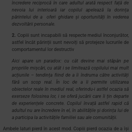
încredere reciprocă în care adultul arată respect față de
nevoia lui interioară iar copilul apelează la dorința
părintelui de a oferi ghidare și oportunități în vederea
dezvoltării personale.
2.
Copiii sunt incapabili să respecte mediul înconjurător,
astfel încât părinții sunt nevoiți să protejeze lucrurile de
comportamentul lor destructiv
Aici apare un paradox: cu cât devine mai stăpân pe
propriile mișcări, cu atât i se limitează copilului mai mult
acțiunile – tendința fiind de a îi îndruma către activități
fără un scop real. În loc de a îi permite utilizarea
obiectelor reale în mediul real, oferindu-i astfel ocazia să
exerseze folosirea lor, i se oferă jucării care îi țin departe
de experiențele concrete. Copilul învață astfel rapid că
adultul nu are încredere în el, în abilitățile și dorința lui de
a participa la activitățile familiei sau ale comunității.
Ambele laturi pierd în acest mod. Copiii pierd ocazia de a își