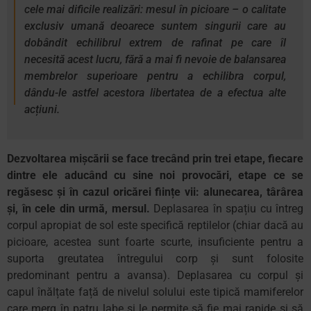
cele mai dificile realizări: mesul în picioare – o calitate
exclusiv umană deoarece suntem singurii care au
dobândit echilibrul extrem de rafinat pe care îl
necesită acest lucru, fără a mai fi nevoie de balansarea
membrelor superioare pentru a echilibra corpul,
dându-le astfel acestora libertatea de a efectua alte
acțiuni.
Dezvoltarea mișcării se face trecând prin trei etape, fiecare
dintre ele aducând cu sine noi provocări, etape ce se
regăsesc și în cazul oricărei ființe vii: alunecarea, târârea
și, în cele din urmă, mersul.
Deplasarea în spațiu cu întreg
corpul apropiat de sol este specifică reptilelor (chiar dacă au
picioare, acestea sunt foarte scurte, insuficiente pentru a
suporta greutatea întregului corp și sunt folosite
predominant pentru a avansa). Deplasarea cu corpul și
capul înălțate față de nivelul solului este tipică mamiferelor
care merg în patru labe și le permite să fie mai rapide și să