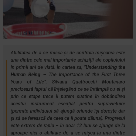
Abilitatea de a se mișca și de controla mișcarea este
una dintre cele mai importante achiziții ale copilulului
în primii ani de viață. În cartea sa, ”
Understanding the
Human Being
– The Importance of the First Three
Years of Life
”, Silvana Quattrocchi Montanaro
precizează faptul că înțelegând ce se întâmplă cu el și
prin ce etape trece îl putem susține în dobândirea
acestui instrument esențial pentru supraviețuire
(permite individului să ajungă oriunde își dorește dar
și să se ferească de ceea ce îi poate dăuna). Progresul
este extrem de rapid – în doar 12 luni se ajunge de la
aproape nici o abilitate de a se mișca la una dintre