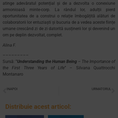
atinge adevăratul potențial și de a dezvolta o conexiune
armonioasă minte-corp. La rândul lor, adulții pierd
oportunitatea de a construi o relație îmbogățită alături de
colaboratorii lor entuziaști și bucuria de a vedea aceste ființe
umane crescând zi de zi datorită susținerii lor și devenind un
om pe deplin dezvoltat, complet.
Alina F.
–––––––––
Sursă: ”
Understanding the Human Being
– The Importance of
the First Three Years of Life
” – Silvana Quattrocchi
Montanaro
INAPOI
URMATORUL
Rivalitatea între fraţi – factori care accentuează rivalitatea
Ce faci atunci cand copilul tau vorbeste urat in public?
Distribuie acest articol: