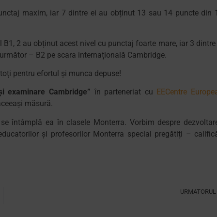
 punctaj maxim, iar 7 dintre ei au obținut 13 sau 14 puncte din 
l B1, 2 au obținut acest nivel cu punctaj foarte mare, iar 3 dintre 
ul următor – B2 pe scara internațională Cambridge.
 toți pentru efortul și munca depuse!
 și examinare Cambridge”
în parteneriat cu
EECentre Europe
 aceeași măsură.
se întâmplă ea în clasele Monterra. Vorbim despre dezvoltar
catorilor și profesorilor Monterra special pregătiți – califică
URMATORUL
Conflictele între copii. Cum îi susține școala? Dar părinții?