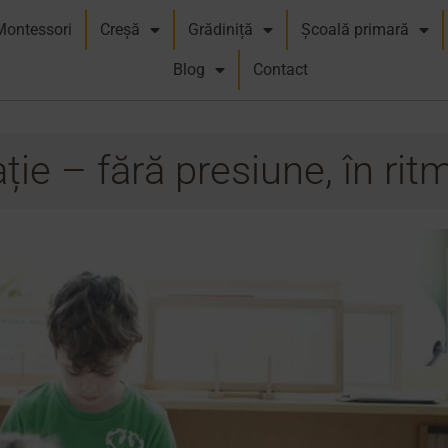
Montessori
Creșă
Grădiniță
Școală primară
Blog
Contact
ie – fără presiune, în ritm