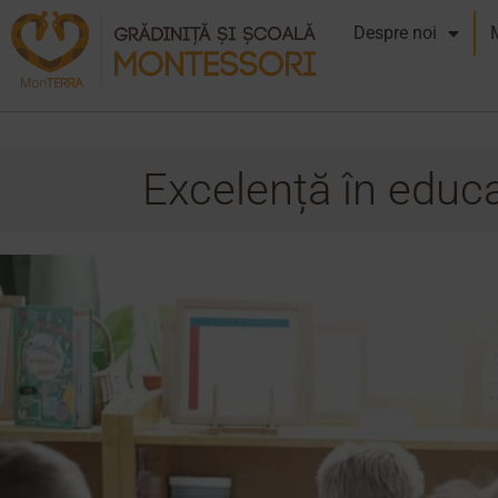
Despre noi
Excelență în educaț