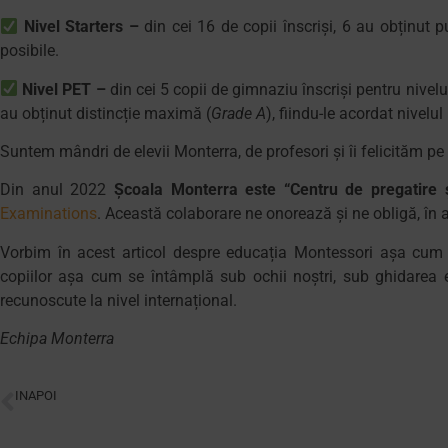
Nivel
Starters –
din cei 16 de copii înscriși, 6 au obținut
posibile.
Nivel
PET –
din cei 5 copii de gimnaziu înscriși pentru nivelu
au obținut distincție maximă (
Grade A
), fiindu-le acordat nivel
Suntem mândri de elevii Monterra, de profesori și îi felicităm pe
Din anul 2022
Școala Monterra este
“Centru de pregatire
Examinations
. Această colaborare ne onorează și ne obligă, în
Vorbim în acest articol despre educația Montessori așa cum 
copiilor așa cum se întâmplă sub ochii noștri, sub ghidarea edu
recunoscute la nivel internațional.
Echipa Monterra
INAPOI
Monterra: școala privată și importanța reciclării pentru mediul înconjurător