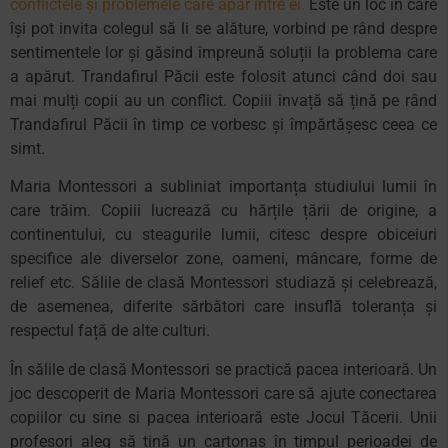
conflictele și problemele care apar între ei.
Este un loc în care
își pot invita colegul să li se alăture, vorbind pe rând despre
sentimentele lor și găsind împreună soluții la problema care
a apărut. Trandafirul Păcii este folosit atunci când doi sau
mai mulți copii au un conflict. Copiii învață să țină pe rând
Trandafirul Păcii în timp ce vorbesc și împărtășesc ceea ce
simt.
Maria Montessori a subliniat importanța studiului lumii în
care trăim. Copiii lucrează cu hărțile țării de origine, a
continentului, cu steagurile lumii, citesc despre obiceiuri
specifice ale diverselor zone, oameni, mâncare, forme de
relief etc. Sălile de clasă Montessori studiază și celebrează,
de asemenea, diferite sărbători care insuflă toleranța și
respectul față de alte culturi.
În sălile de clasă Montessori se practică pacea interioară. Un
joc descoperit de Maria Montessori care să ajute conectarea
copiilor cu sine si pacea interioară este Jocul Tăcerii. Unii
profesori aleg să țină un cartonaș în timpul perioadei de