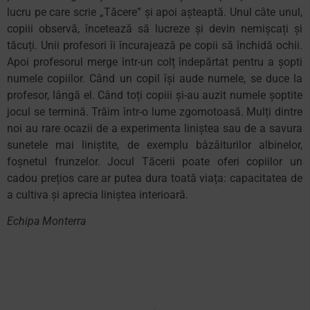
lucru pe care scrie „Tăcere” și apoi așteaptă. Unul câte unul,
copiii observă, încetează să lucreze și devin nemișcați și
tăcuți. Unii profesori îi încurajează pe copii să închidă ochii.
Apoi profesorul merge într-un colț îndepărtat pentru a șopti
numele copiilor. Când un copil își aude numele, se duce la
profesor, lângă el. Când toți copiii și-au auzit numele șoptite
jocul se termină. Trăim într-o lume zgomotoasă. Mulți dintre
noi au rare ocazii de a experimenta liniștea sau de a savura
sunetele mai liniștite, de exemplu bâzâiturilor albinelor,
foșnetul frunzelor. Jocul Tăcerii poate oferi copiilor un
cadou prețios care ar putea dura toată viața: capacitatea de
a cultiva și aprecia liniștea interioară.
Echipa Monterra