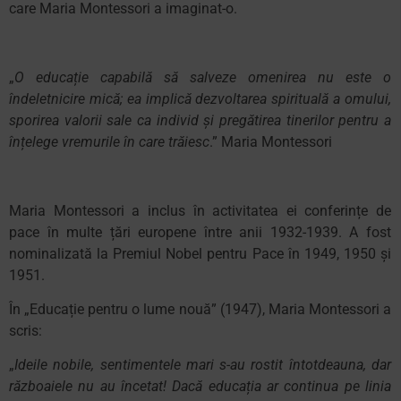
care Maria Montessori a imaginat-o.
„
O educație capabilă să salveze omenirea nu este o
îndeletnicire mică; ea implică dezvoltarea spirituală a omului,
sporirea valorii sale ca individ și pregătirea tinerilor pentru a
înțelege vremurile în care trăiesc
.” Maria Montessori
Maria Montessori a inclus în activitatea ei conferințe de
pace în multe țări europene între anii 1932-1939. A fost
nominalizată la Premiul Nobel pentru Pace în 1949, 1950 și
1951.
În „Educație pentru o lume nouă” (1947), Maria Montessori a
scris:
„
Ideile nobile, sentimentele mari s-au rostit întotdeauna, dar
războaiele nu au încetat! Dacă educația ar continua pe linia