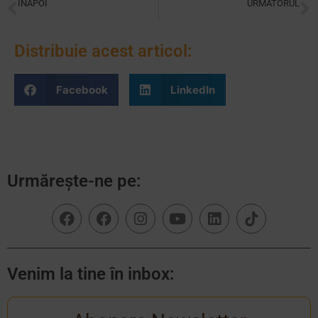
INAPOI
URMATORUL
Serbarea – celebrare a comunității și bucuria de a fi împreună
Profesorul Montessori
Distribuie acest articol:
Facebook
LinkedIn
Urmărește-ne pe:
Venim la tine în inbox: