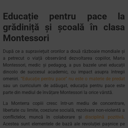
Educație pentru pace la
grădiniță și școală în clasa
Montessori
După ce a supraviețuit ororilor a două războaie mondiale și
a petrecut o viață observând dezvoltarea copiilor, Maria
Montessori, medic și pedagog, a pus bazele unei educații
dincolo de succesul academic, cu impact asupra întregii
omeniri.
“Educație pentru pace” nu este o materie de predat
sau un curriculum de adăugat, educația pentru pace este
parte din mediul de învățare Montessori la orice vârstă.
La Monterra copiii cresc într-un mediu de concentrare,
libertate cu limite, coeziune socială, rezolvare non-violentă a
conflictelor, muncă în colaborare și
disciplină pozitivă
.
Acestea sunt elementele de bază ale revoluției pașnice pe