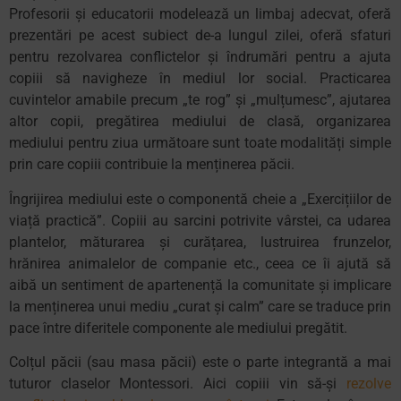
Profesorii și educatorii modelează un limbaj adecvat, oferă
prezentări pe acest subiect de-a lungul zilei, oferă sfaturi
pentru rezolvarea conflictelor și îndrumări pentru a ajuta
copiii să navigheze în mediul lor social. Practicarea
cuvintelor amabile precum „te rog” și „mulțumesc”, ajutarea
altor copii, pregătirea mediului de clasă, organizarea
mediului pentru ziua următoare sunt toate modalități simple
prin care copiii contribuie la menținerea păcii.
Îngrijirea mediului este o componentă cheie a „Exercițiilor de
viață practică”. Copiii au sarcini potrivite vârstei, ca udarea
plantelor, măturarea și curățarea, lustruirea frunzelor,
hrănirea animalelor de companie etc., ceea ce îi ajută să
aibă un sentiment de apartenență la comunitate și implicare
la menținerea unui mediu „curat și calm” care se traduce prin
pace între diferitele componente ale mediului pregătit.
Colțul păcii (sau masa păcii) este o parte integrantă a mai
tuturor claselor Montessori. Aici copiii vin să-și
rezolve