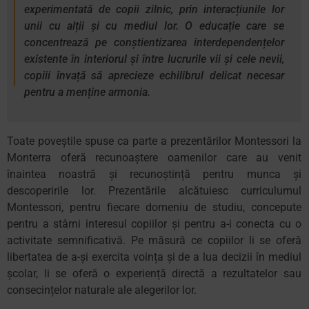
experimentată de copii zilnic, prin interacțiunile lor
unii cu alții și cu mediul lor. O educație care se
concentrează pe conștientizarea interdependențelor
existente în interiorul și între lucrurile vii și cele nevii,
copiii învață să aprecieze echilibrul delicat necesar
pentru a menține armonia.
Toate poveștile spuse ca parte a prezentărilor Montessori la
Monterra oferă recunoaștere oamenilor care au venit
înaintea noastră și recunoștință pentru munca și
descoperirile lor. Prezentările alcătuiesc curriculumul
Montessori, pentru fiecare domeniu de studiu, concepute
pentru a stârni interesul copiilor și pentru a-i conecta cu o
activitate semnificativă. Pe măsură ce copiilor li se oferă
libertatea de a-și exercita voința și de a lua decizii în mediul
școlar, li se oferă o experiență directă a rezultatelor sau
consecințelor naturale ale alegerilor lor.