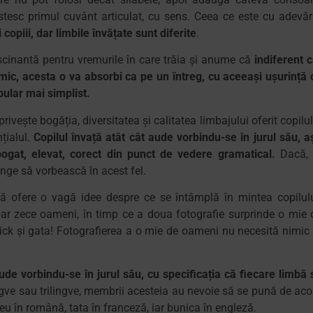
 rostesc primul cuvânt articulat, cu sens. Ceea ce este cu adevăr
 copiii, dar limbile învățate sunt diferite
.
scinantă pentru vremurile în care trăia și anume că
indiferent c
mic, acesta o va absorbi ca pe un întreg, cu aceeași ușurință 
bular mai simplist.
ivește bogăția, diversitatea și calitatea limbajului oferit copilul
nțialul.
Copilul învață atât cât aude vorbindu-se în jurul său, a
ogat, elevat, corect din punct de vedere gramatical.
Dacă, 
unge să vorbească în acest fel.
ă ofere o vagă idee despre ce se întâmplă în mintea copilulu
par zece oameni, în timp ce a doua fotografie surprinde o mie 
ck și gata! Fotografierea a o mie de oameni nu necesită nimic 
aude vorbindu-se în jurul său, cu specificația că fiecare limbă 
ingve sau trilingve, membrii acesteia au nevoie să se pună de aco
reu în română, tata în franceză, iar bunica în engleză.