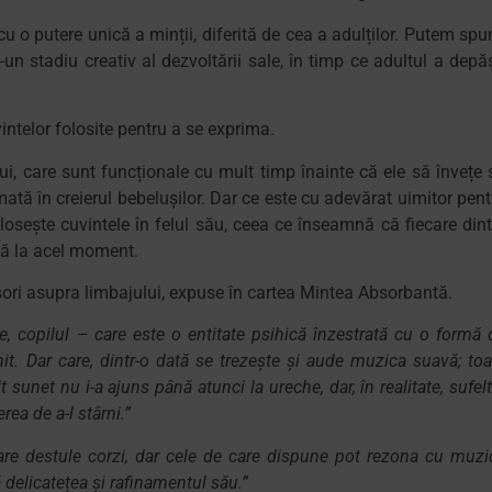
cu o putere unică a minții, diferită de cea a adulților. Putem spu
un stadiu creativ al dezvoltării sale, în timp ce adultul a depăș
intelor folosite pentru a se exprima.
 care sunt funcționale cu mult timp înainte că ele să învețe 
tă în creierul bebelușilor. Dar ce este cu adevărat uimitor pent
losește cuvintele în felul său, ceea ce înseamnă că fiecare dint
până la acel moment.
sori asupra limbajului, expuse în cartea Mintea Absorbantă.
, copilul – care este o entitate psihică înzestrată cu o formă 
it. Dar care, dintr-o dată se trezește și aude muzica suavă; toa
 sunet nu i-a ajuns până atunci la ureche, dar, în realitate, sufelt
ea de a-l stârni.”
re destule corzi, dar cele de care dispune pot rezona cu muzi
 delicatețea și rafinamentul său.”