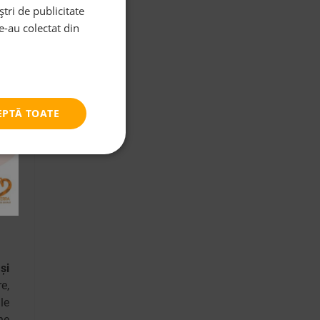
tri de publicitate
le-au colectat din
el
ri
e.
EPTĂ TOATE
 a
nă
ii
na
și
e,
le
ne