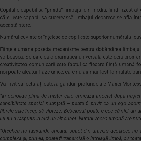
Copilul e capabil să “prindă” limbajul din mediu, fiind înzestrat 
că el este capabil să cucerească limbajul deoarece se află într-
această stare.
Numărul cuvintelor înțelese de copil este superior numărului cuv
Ființele umane posedă mecanisme pentru dobândirea limbajului,
vorbească. Se pare că o gramatică universală este deja programa
creativitatea comunicării este faptul că fiecare ființă umană fo
noi poate alcătui fraze unice, care nu au mai fost formulate 
Vă invit să lecturați câteva gânduri profunde ale Mariei Montes
“In perioada plină de mister care urmează imdeiat după naștere
sensibilitate special nuanțată – poate fi privit ca un ego adorm
fibrele sale încep să vibreze. Bebelușul poate crede că nici un alt
lui nu a răspuns la nici un alt sunet. Numai vocea umană are puter
“Urechea nu răspunde oricărui sunet din univers deoarece nu a
complexă și, prin ea, poate fi transmisă o întreagă limbă, cu toată