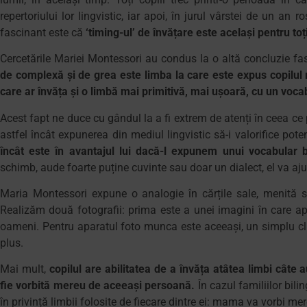
repertoriului lor lingvistic, iar apoi, în jurul vârstei de un an
fascinant este că
‘timing-ul’ de învățare este același pentru toți
Cercetările Mariei Montessori au condus la o altă concluzie fa
de complexă și de grea este limba la care este expus copilul 
care ar învăța și o limbă mai primitivă, mai ușoară, cu un voca
Acest fapt ne duce cu gândul la a fi extrem de atenți în ceea ce pr
astfel încât expunerea din mediul lingvistic să-i valorifice pote
încât este în avantajul lui dacă-l expunem unui vocabular b
schimb, aude foarte puține cuvinte sau doar un dialect, el va aj
Maria Montessori expune o analogie în cărțile sale, menită s
Realizăm două fotografii: prima este a unei imagini în care a
oameni. Pentru aparatul foto munca este aceeași, un simplu cli
plus.
Mai mult,
copilul are abilitatea de a învăța atâtea limbi câte 
fie vorbită mereu de aceeași persoană.
În cazul familiilor bil
în privință limbii folosite de fiecare dintre ei: mama va vorbi me