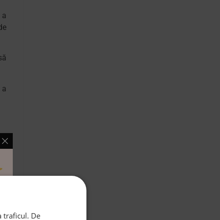
 a
de
să
 a
a,
cu
ul
de
nu
 traficul. De
te