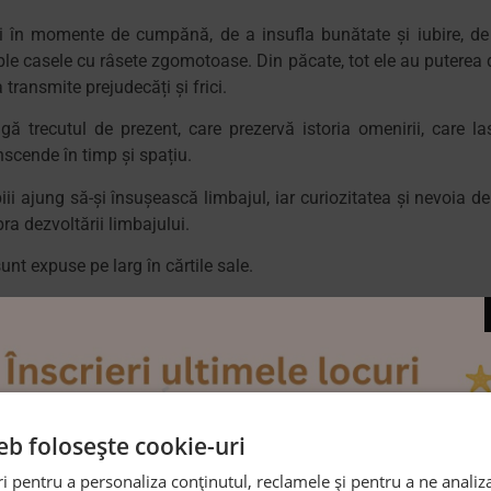
ii în momente de cumpănă, de a insufla bunătate și iubire, de
mple casele cu râsete zgomotoase. Din păcate, tot ele au puterea 
 transmite prejudecăți și frici.
gă trecutul de prezent, care prezervă istoria omenirii, care la
nscende în timp și spațiu.
i ajung să-și însușească limbajul, iar curiozitatea și nevoia de
ra dezvoltării limbajului.
sunt expuse pe larg în cărtile sale.
naștere. Ceea ce există în realitate, spune ea, este predispoziți
,
copilul are potențialul de a învăța orice limbă fără legătură 
redat copilului de către mamă
, deși limba nativă pe care copil
 În eventualitatea tragică în care un bebeluș chinez și-ar pier
eb folosește cookie-uri
at de o familie din Franța. Ar vorbi-o ca un nativ. Acest lucru 
 pentru a personaliza conținutul, reclamele și pentru a ne analiza
lui lor, ci vrea doar să scoată la iveală faptul că micuțul es