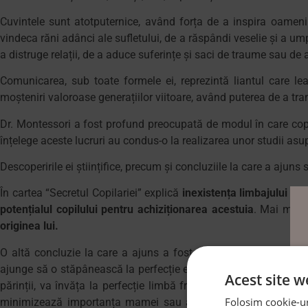
Cuvintele sunt atotputernice, având forța de a inspira oamen
vindeca răni adânci ale sufletului, de a răspândi veselie și a u
a distruge relații, de a aduce suferințe și saci de traume sau de a
Comunicarea, sub toate formele ei, reprezintă liantul care lea
moșteniri valoroase generațiilor viitoare, având puterea de a tra
Dr. Montessori a fost profund preocupată de modul în care copii
înțelege aceste lucruri au condus-o la realizarea unor studii asup
Descoperirile ei științifice, precum și concluziile la care a ajuns 
În cartea “Secretul Copilariei” explică
inexistența limbajului la 
potențialul copilului pentru achiziționarea acestuia
. Mai mult
originea lui.
O altă concluzie la care a ajuns a fost că
limbajul nu este p
ajunge să o stăpânească la perfecție este denumită limba mamă.
Acest site w
părinții, va învăța la perfecție limbă franceză dacă ar fi adopt
Folosim cookie-uri
minimizează importanța mamei sau a părinților în viață copilu