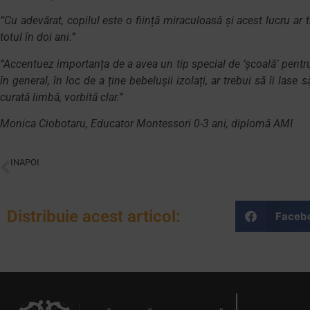
“Cu adevărat, copilul este o ființă miraculoasă și acest lucru ar 
totul în doi ani.”
“Accentuez importanța de a avea un tip special de ‘școală’ pentru
în general, în loc de a ține bebelușii izolați, ar trebui să îi las
curată limbă, vorbită clar.”
Monica Ciobotaru, Educator Montessori 0-3 ani, diplomă AMI
INAPOI
Primul plan de dezvoltare
Distribuie acest articol:
Faceb