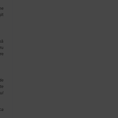
ne
it
să
ru
re
de
te
ul
ca