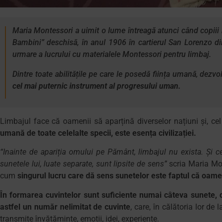
Maria Montessori a uimit o lume întreagă atunci când copiii mi
Bambini” deschisă, în anul 1906 în cartierul San Lorenzo di
urmare a lucrului cu materialele Montessori pentru limbaj.
Dintre toate abilitățile pe care le posedă ființa umană, dezv
cel mai puternic instrument al progresului uman.
Limbajul face că oamenii să aparțină diverselor națiuni și, ce
umană de toate celelalte specii, este esența civilizației.
“Inainte de apariția omului pe Pământ, limbajul nu exista. Și ce
sunetele lui, luate separate, sunt lipsite de sens”
scria Maria Mon
cum
singurul lucru care dă sens sunetelor este faptul că oame
În formarea cuvintelor sunt suficiente numai câteva sunete, da
astfel un număr nelimitat de cuvinte
, care, în călătoria lor de
transmite învățăminte, emoții, idei, experiențe.