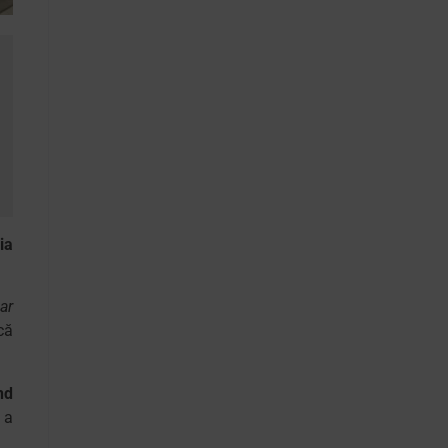
ia
ar
că
nd
 a