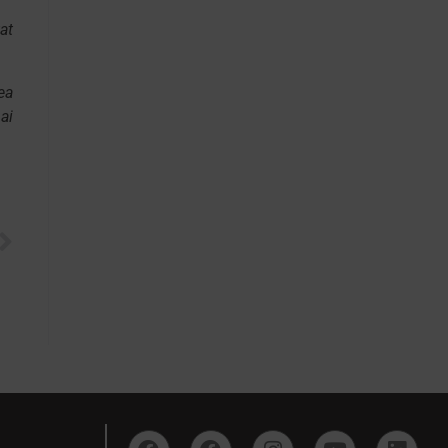
at
ea
ai