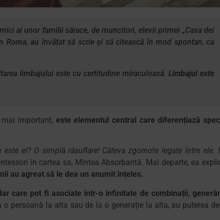
ci ai unor familii sărace, de muncitori, elevii primei „Casa dei
n Roma, au învățat să scrie și să citească în mod spontan, ca
oltarea limbajului este cu certitudine miraculoasă.
Limbajul este
l mai important,
este elementul central care diferențiază spec
 este el? O simplă răsuflare! Câteva zgomote legate între ele. I
tessori în cartea sa, Mintea Absorbantă. Mai departe, ea expli
nii au agreat să le dea un anumit înțeles.
r care pot fi asociate într-o infinitate de combinații, generâ
 la o persoană la alta sau de la o generație la alta, au puterea de