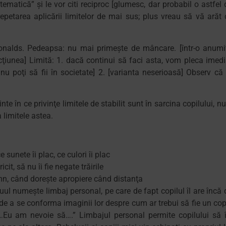
ematică” şi le vor citi reciproc [glumesc, dar probabil o astfel 
repetarea aplicării limitelor de mai sus; plus vreau să vă arăt 
Donalds. Pedeapsa: nu mai primeşte de mâncare. [într-o anumi
ţiunea] Limită: 1. dacă continui să faci asta, vom pleca imedi
nu poţi să fii în societate] 2. [varianta neserioasă] Observ că 
inte în ce privinţe limitele de stabilit sunt în sarcina copilului, n
 limitele astea.
 sunete îi plac, ce culori îi plac
it, să nu îi fie negate trăirile
omn, când doreşte apropiere când distanţa
uul numeşte limbaj personal, pe care de fapt copilul îl are încă 
r de a se conforma imaginii lor despre cum ar trebui să fie un copi
Eu am nevoie să….” Limbajul personal permite copilului să î