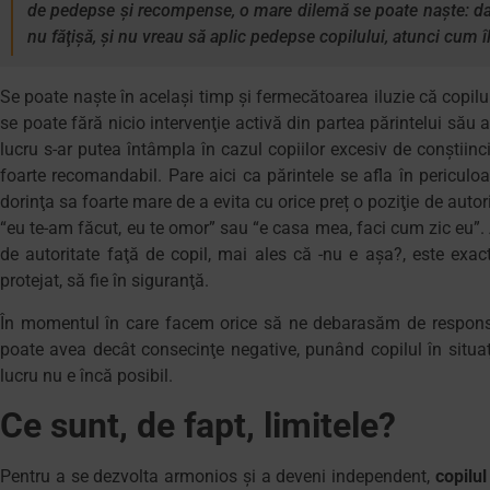
de pedepse şi recompense, o mare dilemă se poate naşte: dacă 
nu făţişă, şi nu vreau să aplic pedepse copilului, atunci cum î
Se poate naşte în acelaşi timp şi fermecătoarea iluzie că copilul 
se poate fără nicio intervenţie activă din partea părintelui său a
lucru s-ar putea întâmpla în cazul copiilor excesiv de conştiinci
foarte recomandabil. Pare aici ca părintele se afla în periculo
dorinţa sa foarte mare de a evita cu orice preț o poziţie de auto
“eu te-am făcut, eu te omor” sau “e casa mea, faci cum zic eu”. Aş
de autoritate faţă de copil, mai ales că -nu e aşa?, este exact
protejat, să fie în siguranţă.
În momentul în care facem orice să ne debarasăm de responsabi
poate avea decât consecinţe negative, punând copilul în situa
lucru nu e încă posibil.
Ce sunt, de fapt, limitele?
Pentru a se dezvolta armonios şi a deveni independent,
copilu