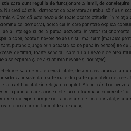
 ştie care sunt regulile de funcţionare a lumii, de convieţuire 
e. Nu cred că stilul democrat de parentare ar trebui să fie un sc
permisiv. Cred că este nevoie de toate aceste atitudini în relaţia 
edomine cel democrat, adică cel în care părintele explică copilul
a de a înţelege şi de a putea dezvolta în viitor raţionamente 
 la copil, poate fi nevoie fie de un stil mai ferm [mai ales pent
uzant, putând ajunge prin aceasta să se pună în pericol] fie de 
cesiv de timid, foarte sensibili care nu au nevoie de prea mul
de a se exprima şi de a-şi afirma nevoile şi dorinţele].
rebeliune sau de mare sensibilitate, deci nu a-şi arunca la gun
onsider că insistenţa foarte mare din partea părintelui de a se af
 la o artificialitate în relaţia cu copilul. Atunci când ne cenzur
enim o păpuşă care spune nişte lucruri frumoase şi corecte “ca 
 nu ne mai exprimam pe noi; aceasta nu e însă o invitaţie la a 
rezervăm acest comportament terapeutului]