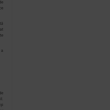
de
ce
tă
at
te
u a
de
l.
şi