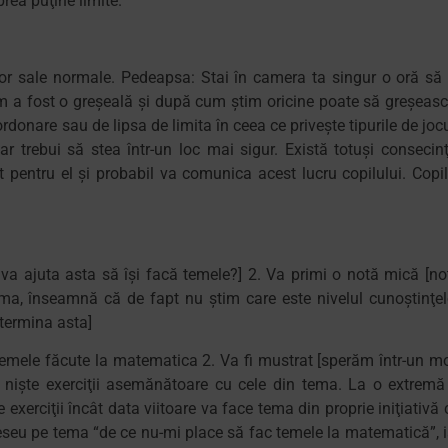
rea puţine limite.
ilor sale normale. Pedeapsa: Stai în camera ta singur o oră să 
m a fost o greşeală şi după cum ştim oricine poate să greşeasc
donare sau de lipsa de limita în ceea ce priveşte tipurile de jocu
r trebui să stea într-un loc mai sigur. Există totuşi consecinţ
t pentru el şi probabil va comunica acest lucru copilului. Copil
 va ajuta asta să îşi facă temele?] 2. Va primi o notă mică [no
tema, înseamnă că de fapt nu ştim care este nivelul cunoştinţel
etermina asta]
temele făcute la matematica 2. Va fi mustrat [sperăm într-un m
lve nişte exerciţii asemănătoare cu cele din tema. La o extremă
 exerciţii încât data viitoare va face tema din proprie iniţiativă 
eseu pe tema “de ce nu-mi place să fac temele la matematică”, i