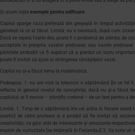
autoeducări în a nu exagera în a pune limite sau a alege să pui p
Şi acum nişte
exemple pentru edificare
Copilul sparge vaza preferată din greşeală în timpul activităţ
gândeşti la ce ai făcut. Limită: nu e necesară, după cum zicea
Dacă se repeta foarte des, poate fi o problemă de atenţie, de coor
acceptate în preajma vazelor preţioase; sau vazele preţioase a
părintele probabil va fi supărat că a pierdut un lucru importan
poate fi invitat să ajute la strângerea rămăşiţelor vazei.
Copilul nu şi-a făcut tema la matematică.
Pedeapsa: 1. nu are voie la televizor o săptămână [în ce fel îl
reflecta în general nivelul de cunoştinţe; dacă nu şi-a făcut 
copilului; ar fi nevoie – ştiinţific vorbind – de un test pentru a d
Limită: 1. Timp de o săptămână îmi vei arăta în fiecare seară 
asertiv] de către profesor şi e posibil să fie invitat să rezo
creativităţii, va găsi atât de interesante şi amuzante respectivele
maxim de curiozitate [se întâmplă în FinlandaJ] 3. Va scrie un 