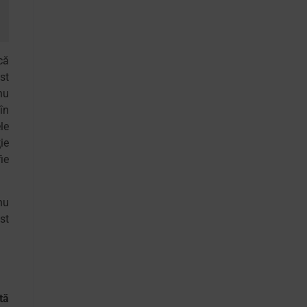
că
st
nu
în
le
ie
ie
nu
st
tă