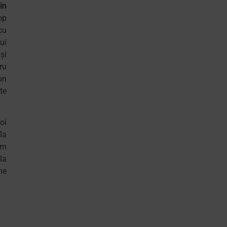
în
op
cu
ui
şi
ru
un
te
oi
la
am
la
ne