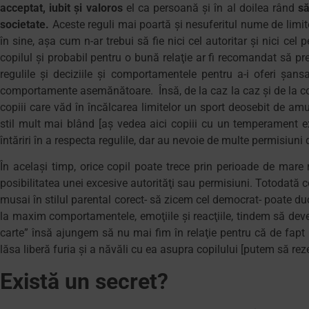
acceptat, iubit şi valoros
el ca persoană şi în al doilea rând
să
societate.
Aceste reguli mai poartă şi nesuferitul nume de limit
în sine, aşa cum n-ar trebui să fie nici cel autoritar şi nici cel 
copilul şi probabil pentru o bună relaţie ar fi recomandat să pr
regulile şi deciziile şi comportamentele pentru a-i oferi şans
comportamente asemănătoare. Însă, de la caz la caz şi de la copil
copiii care văd în încălcarea limitelor un sport deosebit de am
stil mult mai blând [aş vedea aici copiii cu un temperament ex
întăriri în a respecta regulile, dar au nevoie de multe permisiuni 
În acelaşi timp, orice copil poate trece prin perioade de mare 
posibilitatea unei excesive autorităţi sau permisiuni. Totodată c
musai în stilul parental corect- să zicem cel democrat- poate duce
la maxim comportamentele, emoţiile şi reacţiile, tindem să dev
carte” însă ajungem să nu mai fim în relaţie pentru că de fapt
lăsa liberă furia şi a năvăli cu ea asupra copilului [putem să 
Există un secret?