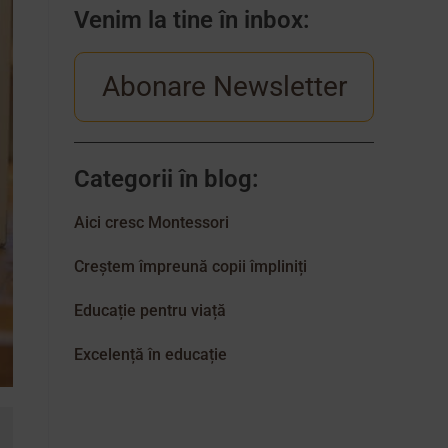
Venim la tine în inbox:
Abonare Newsletter
Categorii în blog:
Aici cresc Montessori
Creștem împreună copii împliniți
Educație pentru viață
Excelență în educație