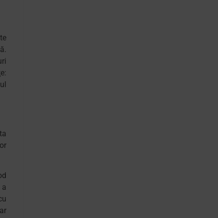
te
ă.
ri
e:
ul
ta
or
od
 a
cu
ar