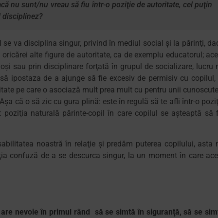
nu sunt/nu vreau să fiu într-o poziţie de autoritate, cel puţin
l disciplinez?
se va disciplina singur, privind în mediul social şi la părinţi, da
 oricărei alte figure de autoritate, ca de exemplu educatorul; ace
oşi sau prin disciplinare forţată în grupul de socializare, lucru 
asă ipostaza de a ajunge să fie excesiv de permisiv cu copilul, 
ritate pe care o asociază mult prea mult cu pentru unii cunoscute
a că o să zic cu gura plină: este în regulă să te afli într-o poziţ
 poziţia naturală părinte-copil în care copilul se aşteaptă să f
litatea noastră în relaţie şi predăm puterea copilului, asta 
ţia confuză de a se descurca singur, la un moment în care ace
l are nevoie în primul rând să se simtă în siguranţă, să se sim