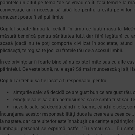
părintele un altul pe tema “de ce vreau să îţi faci temele la mat
conversaţie ar fi necesar să aibă loc pentru a evita pe viitor 
amuzant poate fi să pui limite]
Copilul scoate limba la ceilalţi în timp ce luaţi masa la Mc
măsură benefică pentru sănătatea luiJ, dar fără legătură cu ac
acasă [dacă nu te poţi comporta civilizat în societate, atunci 
plictiseşti, te rog să te joci cu fratele tău de-a scosul limbii.
În ce privinţe ar fi foarte bine să nu existe limite sau cu alte cuv
părintelui. Ce veste bună, nu e aşa? Să mai muncească şi alţii la
Copilul ar trebui să fie lăsat a fi responsabil pentru:
simţurile sale: să decidă ce are gust bun ce are gust rău, ce
emoţiile sale: să aibă permisiunea să se simtă trist sau feric
nevoile sale: să decidă când îi e foame, când îi e sete, s
Încurajarea acestor responsabilităţi duce la crearea a ceea ce J
la naştere, dar care ulterior este înnăbuşit de cerinţele părinţilo
Limbajul personal se exprimă astfel “Eu vreau să…. Eu simt…