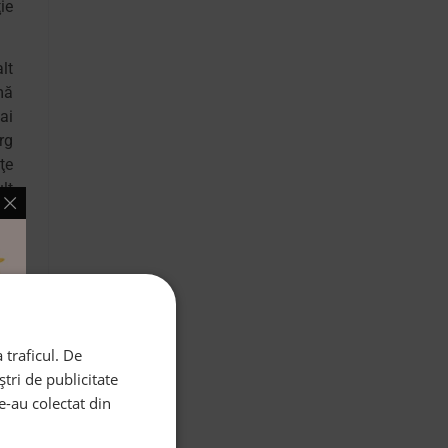
ie
lt
mă
ai
rg
ţe
lt
un
nt
cu
 traficul. De
re
tri de publicitate
şi
le-au colectat din