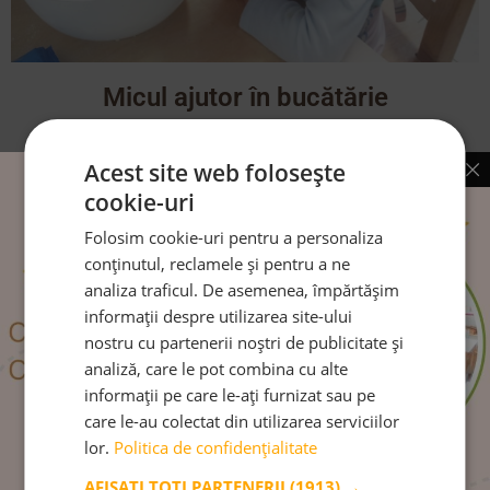
Micul ajutor în bucătărie
CITEȘTE MAI MULT
Acest site web folosește
cookie-uri
Folosim cookie-uri pentru a personaliza
conținutul, reclamele și pentru a ne
Urmărește-ne pe:
analiza traficul. De asemenea, împărtășim
informații despre utilizarea site-ului
nostru cu partenerii noștri de publicitate și
analiză, care le pot combina cu alte
informații pe care le-ați furnizat sau pe
care le-au colectat din utilizarea serviciilor
Venim la tine în inbox:
lor.
Politica de confidențialitate
AFIȘAȚI TOȚI PARTENERII
(1913) →