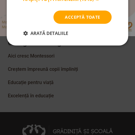
Abonare Newsletter
ACCEPTĂ TOATE
ARATĂ DETALIILE
Categorii în blog:
Aici cresc Montessori
Creștem împreună copii împliniți
Educație pentru viață
Excelență în educație