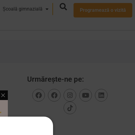
Școală gimnazială
Programează o vizită
Urmărește-ne pe: