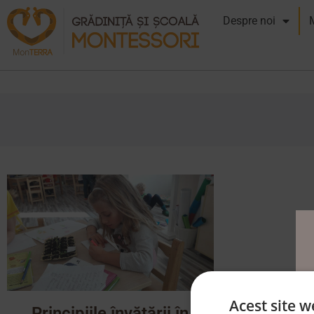
Despre noi
Acest site w
Principiile învățării în