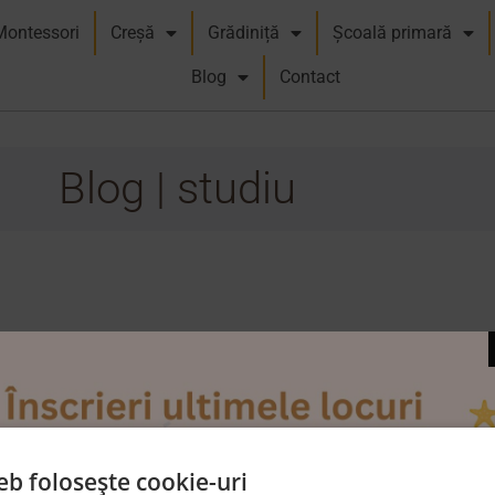
Montessori
Creșă
Grădiniță
Școală primară
Blog
Contact
Blog | studiu
eb folosește cookie-uri