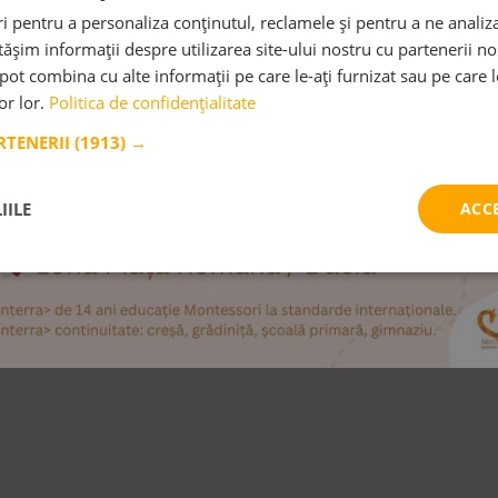
 pentru a personaliza conținutul, reclamele și pentru a ne analiza
șim informații despre utilizarea site-ului nostru cu partenerii noș
e pot combina cu alte informații pe care le-ați furnizat sau pe care 
lor lor.
Politica de confidențialitate
ARTENERII
(1913) →
IILE
ACC