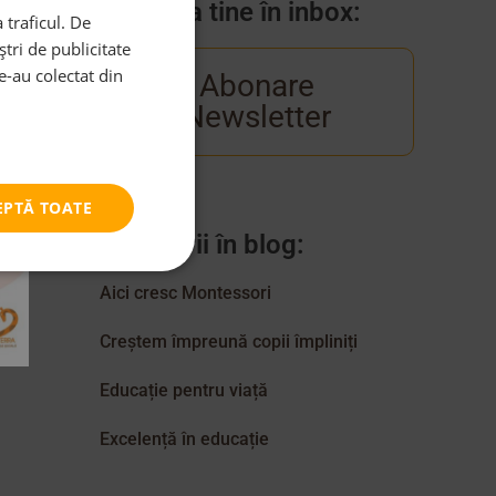
Venim la tine în inbox:
 traficul. De
tri de publicitate
le-au colectat din
Abonare
Newsletter
EPTĂ TOATE
Categorii în blog:
Aici cresc Montessori
Creștem împreună copii împliniți
Educație pentru viață
Excelență în educație