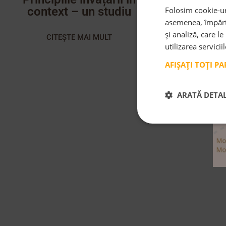
context – un studiu
Folosim cookie-uri
asemenea, împărtă
și analiză, care l
CITEȘTE MAI MULT
utilizarea servicii
AFIȘAȚI TOȚI P
ARATĂ DETAL