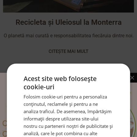
Recicleta și Uleiosul la Monterra
O planetă mai curată e responsabilitatea fiecăruia dintre noi.
CITEȘTE MAI MULT
Acest site web folosește
cookie-uri
Folosim cookie-uri pentru a personaliza
conținutul, reclamele și pentru a ne
analiza traficul. De asemenea, împărtășim
informații despre utilizarea site-ului
nostru cu partenerii noștri de publicitate și
analiză, care le pot combina cu alte