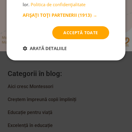
lor.
Politica de confidențialitate
AFIȘAȚI TOȚI PARTENERII
(1913) →
Venim la tine în inbox:
ACCEPTĂ TOATE
Abonare Newsletter
ARATĂ DETALIILE
Categorii în blog:
Aici cresc Montessori
Creștem împreună copii împliniți
Educație pentru viață
Excelență în educație