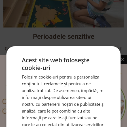
Perioadele senzitive
Copilul are o aptitudine creativă, o energie potenţială care îl
va face să construiască din
Acest site web folosește
cookie-uri
CITEȘTE MAI MULT
Folosim cookie-uri pentru a personaliza
conținutul, reclamele și pentru a ne
analiza traficul. De asemenea, împărtășim
informații despre utilizarea site-ului
Urmărește-ne pe:
nostru cu partenerii noștri de publicitate și
analiză, care le pot combina cu alte
informații pe care le-ați furnizat sau pe
care le-au colectat din utilizarea serviciilor