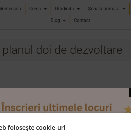
Montessori
Creșă
Grădiniță
Școală primară
Blog
Contact
| planul doi de dezvoltare
eb folosește cookie-uri