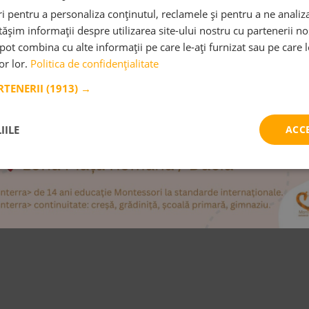
 pentru a personaliza conținutul, reclamele și pentru a ne analiza
șim informații despre utilizarea site-ului nostru cu partenerii noș
e pot combina cu alte informații pe care le-ați furnizat sau pe care 
lor lor.
Politica de confidențialitate
ARTENERII
(1913) →
IILE
ACC