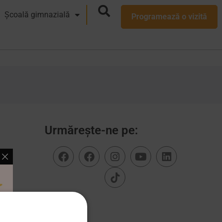
Școală gimnazială
Programează o vizită
Urmărește-ne pe: