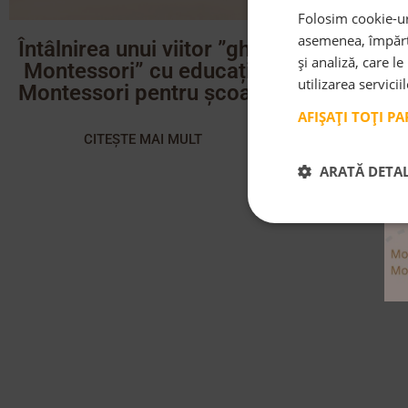
Folosim cookie-uri
asemenea, împărtă
Întâlnirea unui viitor ”ghid
și analiză, care l
Montessori” cu educația
utilizarea servicii
Montessori pentru școală
AFIȘAȚI TOȚI P
CITEȘTE MAI MULT
ARATĂ DETAL