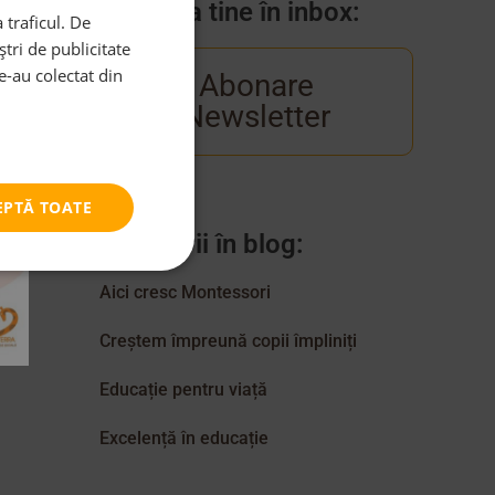
Venim la tine în inbox:
 traficul. De
tri de publicitate
le-au colectat din
Abonare
Newsletter
EPTĂ TOATE
Categorii în blog:
Aici cresc Montessori
Creștem împreună copii împliniți
Educație pentru viață
Excelență în educație