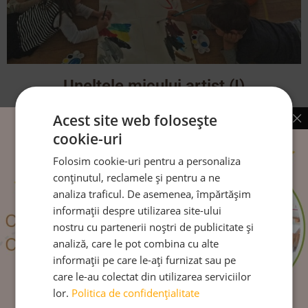
Uneltele micului artist (I)
Acest site web folosește
CITEȘTE MAI MULT
cookie-uri
Folosim cookie-uri pentru a personaliza
conținutul, reclamele și pentru a ne
analiza traficul. De asemenea, împărtășim
Urmărește-ne pe:
informații despre utilizarea site-ului
nostru cu partenerii noștri de publicitate și
analiză, care le pot combina cu alte
informații pe care le-ați furnizat sau pe
care le-au colectat din utilizarea serviciilor
lor.
Politica de confidențialitate
Venim la tine în inbox: