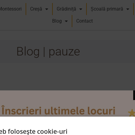
Montessori
Creșă
Grădiniță
Școală primară
Blog
Contact
Blog | pauze
eb folosește cookie-uri