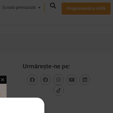
Școală gimnazială
Programează o vizită
Urmărește-ne pe: