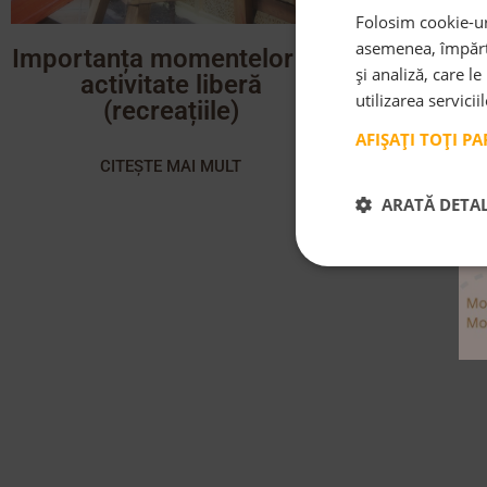
Folosim cookie-uri
asemenea, împărtă
Importanța momentelor de
și analiză, care l
activitate liberă
utilizarea servicii
(recreațiile)
AFIȘAȚI TOȚI P
CITEȘTE MAI MULT
ARATĂ DETAL