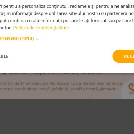
 pentru a personaliza conținutul, reclamele și pentru a ne analiza
șim informații despre utilizarea site-ului nostru cu partenerii noș
e pot combina cu alte informații pe care le-ați furnizat sau pe care 
lor lor.
Politica de confidențialitate
ARTENERII
(1913) →
IILE
ACC