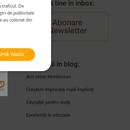
Venim la tine în inbox:
 traficul. De
tri de publicitate
le-au colectat din
Abonare
Newsletter
EPTĂ TOATE
Categorii în blog:
Aici cresc Montessori
Creștem împreună copii împliniți
Educație pentru viață
Excelență în educație