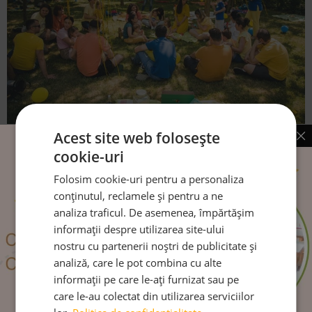
Acest site web folosește
Petrece timp de calitate cu copilul tău
cookie-uri
Presiunea lui “a face“ și “a performa” pune pe umerii copiilor
Folosim cookie-uri pentru a personaliza
o responsabilitate disproportionat de
conținutul, reclamele și pentru a ne
analiza traficul. De asemenea, împărtășim
informații despre utilizarea site-ului
CITEȘTE MAI MULT
nostru cu partenerii noștri de publicitate și
analiză, care le pot combina cu alte
informații pe care le-ați furnizat sau pe
care le-au colectat din utilizarea serviciilor