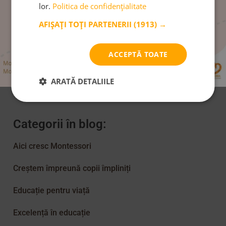
lor.
Politica de confidențialitate
AFIȘAȚI TOȚI PARTENERII
(1913) →
Venim la tine în inbox:
ACCEPTĂ TOATE
Abonare Newsletter
ARATĂ DETALIILE
Categorii în blog:
Aici cresc Montessori
Creștem împreună copii împliniți
Educație pentru viață
Excelență în educație