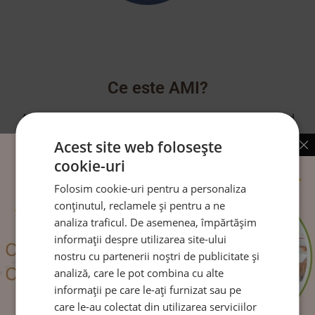
Ce este AMI?
AMI continuă în prezent munca Mariei Montessori, fiind
recunoscută ca autoritate mondială în domeniu.
Acest site web folosește
cookie-uri
CITEȘTE MAI MULT
Folosim cookie-uri pentru a personaliza
conținutul, reclamele și pentru a ne
analiza traficul. De asemenea, împărtășim
informații despre utilizarea site-ului
Urmărește-ne pe:
nostru cu partenerii noștri de publicitate și
analiză, care le pot combina cu alte
informații pe care le-ați furnizat sau pe
care le-au colectat din utilizarea serviciilor