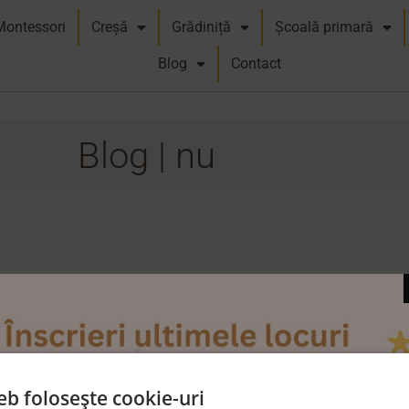
Montessori
Creșă
Grădiniță
Școală primară
Blog
Contact
Blog | nu
eb folosește cookie-uri