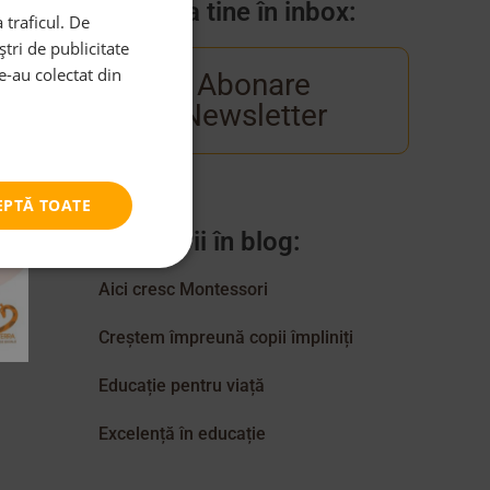
Venim la tine în inbox:
 traficul. De
tri de publicitate
le-au colectat din
Abonare
Newsletter
EPTĂ TOATE
Categorii în blog:
Aici cresc Montessori
Creștem împreună copii împliniți
Educație pentru viață
Excelență în educație