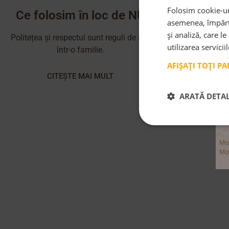
Folosim cookie-uri
Ce folosim în loc de NU
asemenea, împărtă
și analiză, care l
Politețea și respectul sunt reguli de aur
utilizarea servicii
într-o familie.
AFIȘAȚI TOȚI P
CITEȘTE MAI MULT
ARATĂ DETAL