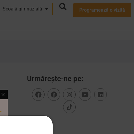
Școală gimnazială
Programează o vizită
Urmărește-ne pe: