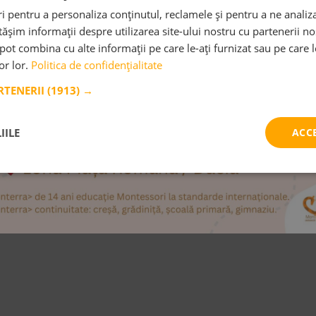
 pentru a personaliza conținutul, reclamele și pentru a ne analiza
șim informații despre utilizarea site-ului nostru cu partenerii noș
e pot combina cu alte informații pe care le-ați furnizat sau pe care 
lor lor.
Politica de confidențialitate
ARTENERII
(1913) →
IILE
ACC