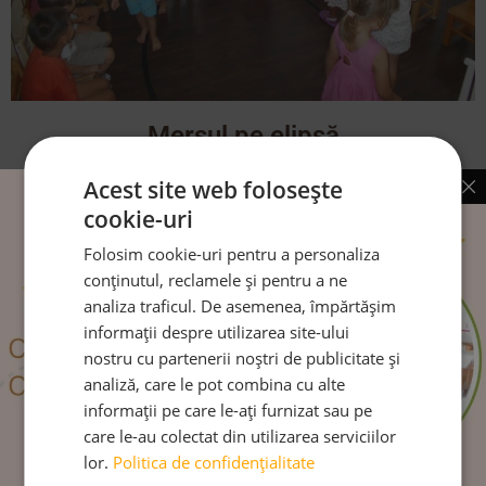
Mersul pe elipsă
Acest site web folosește
CITEȘTE MAI MULT
cookie-uri
Folosim cookie-uri pentru a personaliza
conținutul, reclamele și pentru a ne
analiza traficul. De asemenea, împărtășim
Urmărește-ne pe:
informații despre utilizarea site-ului
nostru cu partenerii noștri de publicitate și
analiză, care le pot combina cu alte
informații pe care le-ați furnizat sau pe
care le-au colectat din utilizarea serviciilor
lor.
Politica de confidențialitate
Venim la tine în inbox: