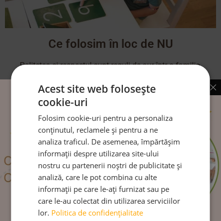
Ce folosim în loc de NU
Politețea și respectul sunt reguli de aur într-o familie.
Acest site web folosește
CITEȘTE MAI MULT
cookie-uri
Folosim cookie-uri pentru a personaliza
conținutul, reclamele și pentru a ne
analiza traficul. De asemenea, împărtășim
Urmărește-ne pe:
informații despre utilizarea site-ului
nostru cu partenerii noștri de publicitate și
analiză, care le pot combina cu alte
informații pe care le-ați furnizat sau pe
care le-au colectat din utilizarea serviciilor
lor.
Politica de confidențialitate