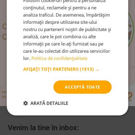
Folosim cookie-uri pentru a personaliza
conținutul, reclamele și pentru a ne
analiza traficul. De asemenea, împărtășim
informații despre utilizarea site-ului
nostru cu partenerii noștri de publicitate și
În vizită la muzeu
analiză, care le pot combina cu alte
informații pe care le-ați furnizat sau pe
CITEȘTE MAI MULT
care le-au colectat din utilizarea serviciilor
lor.
Politica de confidențialitate
AFIȘAȚI TOȚI PARTENERII
(1913) →
Urmărește-ne pe:
ACCEPTĂ TOATE
ARATĂ DETALIILE
Venim la tine în inbox: