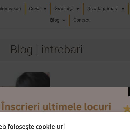
Montessori
Creșă
Grădiniță
Școală primară
Blog
Contact
Blog | intrebari
eb folosește cookie-uri