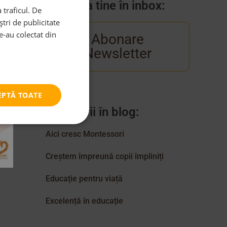
Venim la tine în inbox:
 traficul. De
tri de publicitate
le-au colectat din
Abonare
Newsletter
EPTĂ TOATE
Categorii în blog:
Aici cresc Montessori
Creștem împreună copii împliniți
Educație pentru viață
Excelență în educație