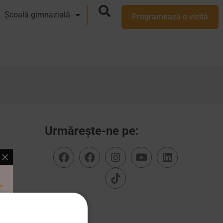
Școală gimnazială
Programează o vizită
Urmărește-ne pe: