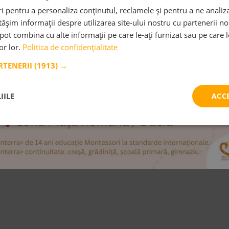
 pentru a personaliza conținutul, reclamele și pentru a ne analiza
l educației
șim informații despre utilizarea site-ului nostru cu partenerii noș
ntessori
e pot combina cu alte informații pe care le-ați furnizat sau pe care 
lor lor.
Politica de confidențialitate
erie de standarde a căror
garantează un mediu
ARTENERII
(1913) →
sori veritabil.
IILE
ACC
ȘTE MAI MULT