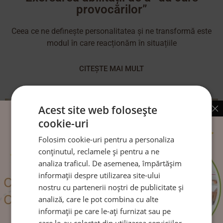
provocărilor”
Ceea ce ne definește personalitatea și ne transformă este
modul în care reacționăm în situațiile
CITEȘTE MAI MULT
Acest site web folosește
cookie-uri
Folosim cookie-uri pentru a personaliza
conținutul, reclamele și pentru a ne
analiza traficul. De asemenea, împărtășim
informații despre utilizarea site-ului
nostru cu partenerii noștri de publicitate și
analiză, care le pot combina cu alte
informații pe care le-ați furnizat sau pe
care le-au colectat din utilizarea serviciilor