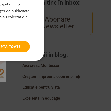
Venim la tine în inbox:
 traficul. De
tri de publicitate
le-au colectat din
Abonare
Newsletter
EPTĂ TOATE
Categorii în blog:
Aici cresc Montessori
Creștem împreună copii împliniți
Educație pentru viață
Excelență în educație