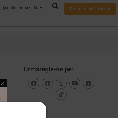
Școală gimnazială
Programează o vizită
Urmărește-ne pe: