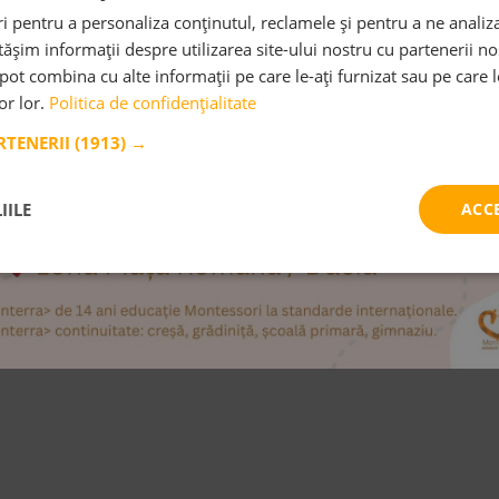
 pentru a personaliza conținutul, reclamele și pentru a ne analiza
de comunicare
șim informații despre utilizarea site-ului nostru cu partenerii noș
la prin Metoda
e pot combina cu alte informații pe care le-ați furnizat sau pe care 
SPERE
lor lor.
Politica de confidențialitate
ȘTE MAI MULT
ARTENERII
(1913) →
IILE
ACC