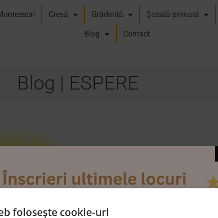
Montessori
Creșă
Grădiniță
Școală primară
Blog
Contact
Blog | ESPERE
eb folosește cookie-uri