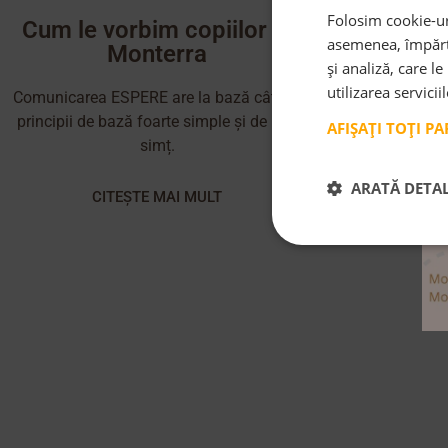
Folosim cookie-uri
Atelier 
Cum le vorbim copiilor in
asemenea, împărtă
relationa
Monterra
și analiză, care l
E
utilizarea servicii
Comunicarea ESPERE are la bază câteva
principii de bază foarte simple și de bun
CITE
AFIȘAȚI TOȚI P
simț.
ARATĂ DETAL
CITEȘTE MAI MULT