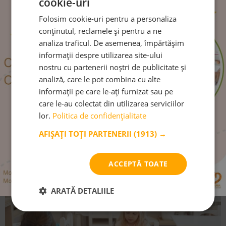
cookie-uri
Folosim cookie-uri pentru a personaliza
conținutul, reclamele și pentru a ne
10 beneficii ale grădiniței Montessori
analiza traficul. De asemenea, împărtășim
pentru dezvoltarea timpurie a copilului
informații despre utilizarea site-ului
nostru cu partenerii noștri de publicitate și
Creșterea independenței, încurajarea dragostei pentru
analiză, care le pot combina cu alte
învățare, curiozitatea și dezvoltarea abilităților practice
informații pe care le-ați furnizat sau pe
care le-au colectat din utilizarea serviciilor
CITEȘTE MAI MULT
lor.
Politica de confidențialitate
AFIȘAȚI TOȚI PARTENERII
(1913) →
ACCEPTĂ TOATE
ARATĂ DETALIILE