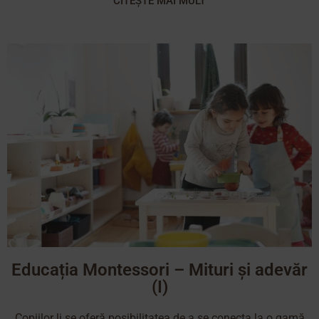
CITEȘTE MAI MULT
Educația Montessori – Mituri și adevăr
(I)
Copiilor li se oferă posibilitatea de a se conecta la o gamă