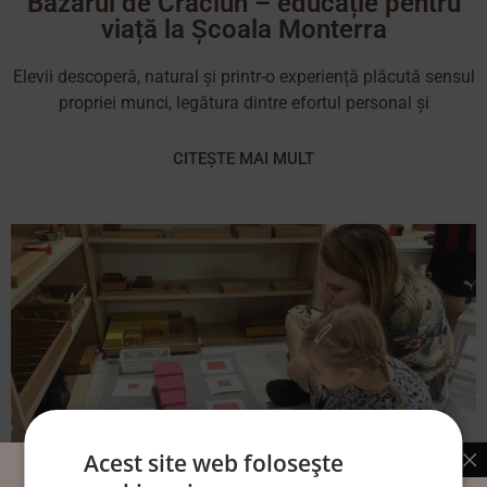
Bazarul de Crăciun – educație pentru
viață la Școala Monterra
Elevii descoperă, natural și printr-o experiență plăcută sensul
propriei munci, legătura dintre efortul personal și
CITEȘTE MAI MULT
Acest site web folosește