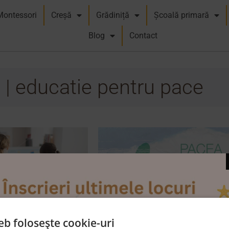
Montessori
Creșă
Grădiniță
Școală primară
Blog
Contact
 | educatie pentru pace
eb folosește cookie-uri