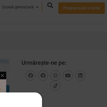
Școală gimnazială
Programează o vizită
Urmărește-ne pe: