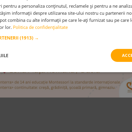
 pentru a personaliza conținutul, reclamele și pentru a ne analiza
d eram două
Educație pentru pac
șim informații despre utilizarea site-ului nostru cu partenerii noș
 și o părticică
e pot combina cu alte informații pe care le-ați furnizat sau pe care 
Pacea nu este o destinație, pacea 
lor lor.
Politica de confidențialitate
chiar drumul.
ȘTE MAI MULT
ARTENERII
(1913) →
CITEȘTE MAI MULT
IILE
ACC