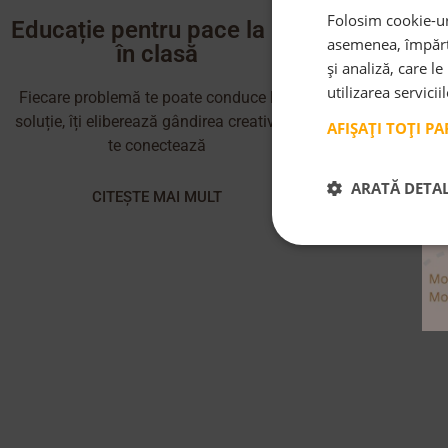
Folosim cookie-uri
Educație pentru pace la noi
Pe cân
asemenea, împărtă
în clasă
comunități
și analiză, care l
utilizarea servicii
Fiecare problemă te poate conduce la o
CITE
soluție, îți eliberează gândirea creativă și
AFIȘAȚI TOȚI P
te conectează
ARATĂ DETAL
CITEȘTE MAI MULT